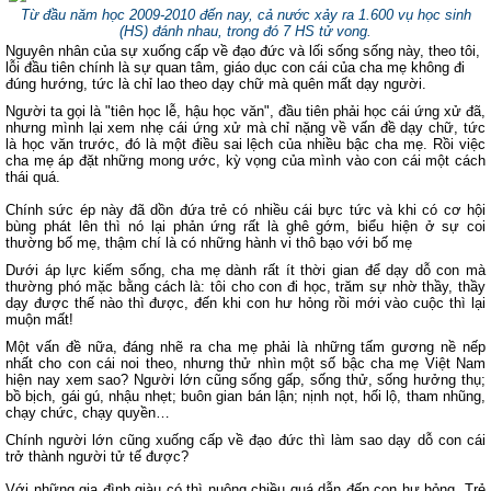
Từ đầu năm học 2009-2010 đến nay, cả nước xảy ra 1.600 vụ học sinh
(HS) đánh nhau, trong đó 7 HS tử vong.
Nguyên nhân của sự xuống cấp về đạo đức và lối sống sống này, theo tôi,
lỗi đầu tiên chính là sự quan tâm, giáo dục con cái của cha mẹ không đi
đúng hướng, tức là chỉ lao theo dạy chữ mà quên mất dạy người.
Người ta gọi là "tiên học lễ, hậu học văn", đầu tiên phải học cái ứng xử đã,
nhưng mình lại xem nhẹ cái ứng xử mà chỉ nặng về vấn đề dạy chữ, tức
là học văn trước, đó là một điều sai lệch của nhiều bậc cha mẹ. Rồi việc
cha mẹ áp đặt những mong ước, kỳ vọng của mình vào con cái một cách
thái quá.
Chính sức ép này đã dồn đứa trẻ có nhiều cái bực tức và khi có cơ hội
bùng phát lên thì nó lại phản ứng rất là ghê gớm, biểu hiện ở sự coi
thường bố mẹ, thậm chí là có những hành vi thô bạo với bố mẹ
Dưới áp lực kiếm sống, cha mẹ dành rất ít thời gian để dạy dỗ con mà
thường phó mặc bằng cách là: tôi cho con đi học, trăm sự nhờ thầy, thầy
dạy được thế nào thì được, đến khi con hư hỏng rồi mới vào cuộc thì lại
muộn mất!
Một vấn đề nữa, đáng nhẽ ra cha mẹ phải là những tấm gương nề nếp
nhất cho con cái noi theo, nhưng thử nhìn một số bậc cha mẹ Việt Nam
hiện nay xem sao? Người lớn cũng sống gấp, sống thử, sống hưởng thụ;
bồ bịch, gái gú, nhậu nhẹt; buôn gian bán lận; nịnh nọt, hối lộ, tham nhũng,
chạy chức, chạy quyền…
Chính người lớn cũng xuống cấp về đạo đức thì làm sao dạy dỗ con cái
trở thành người tử tế được?
Với những gia đình giàu có thì nuông chiều quá dẫn đến con hư hỏng. Trẻ