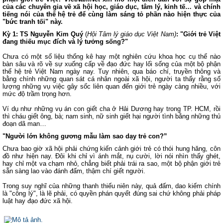
của các chuyên gia về xã hội học, giáo dục, tâm lý, kinh tế… và chính
tiếng nói của thế hệ trẻ để cùng làm sáng tỏ phần nào hiện thực của
"bức tranh tối" này.
Kỳ 1: TS Nguyễn Kim Quý
(
Hội Tâm lý giáo dục Việt Nam)
:
"Giới trẻ Việt
đang thiếu mục đích và lý tưởng sống?"
Chưa có một số liệu thống kê hay một nghiên cứu khoa học cụ thể nào
bàn sâu và rõ về sự xuống cấp về đạo đức hay lối sống của một bộ phận
thế hệ trẻ Việt Nam ngày nay. Tuy nhiên, qua báo chí, truyền thông và
bằng chính những quan sát cá nhân ngoài xã hội, người ta thấy rằng số
lượng những vụ việc gây sốc liên quan đến giới trẻ ngày càng nhiều, với
mức độ trầm trọng hơn.
Ví dụ như những vụ án con giết cha ở Hải Dương hay trong TP. HCM, rồi
thì cháu giết ông, bà; nam sinh, nữ sinh giết hại người tình bằng những thủ
đoạn dã man…
"Người lớn không gương mẫu làm sao dạy trẻ con?”
Chưa bao giờ xã hội phải chứng kiến cảnh giới trẻ có thói hung hăng, côn
đồ như hiện nay. Đôi khi chỉ vì ánh mắt, nụ cười, lời nói nhìn thấy ghét,
hay chỉ một va chạm nhỏ, chẳng biết phải trái ra sao, một bộ phận giới trẻ
sẵn sàng lao vào đánh đấm, thậm chí giết người.
Trong suy nghĩ của những thanh thiếu niên này, quả đấm, dao kiếm chính
là "công lý", là lẽ phải, có quyền phán quyết đúng sai chứ không phải pháp
luật hay đạo đức xã hội.