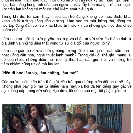
chuyên loạn luân, bạo lực; những xu hướng văn hóa kỳ dị… khơi gợi tình
dục, bản năng hung tính của con người... đầy rẫy trên mạng. Trò chơi bạo
lực tràn lan không có một cơ chế kiểm soát hiệu quả.
Trong khi đó, tôi cảm thấy nhiều bạn trẻ đang không có mục đích, khát
khao và lý tưởng sống dẫn đường. Làm sao có một hứng thú, động cơ
học tập đúng đắn với sự khát khao tri thức khi có những giờ học đọc chép
nhàm chán?
Làm sao có một lý tưởng yêu thương và nhân ái với sức ép thành đạt từ
gia đình và những điều thất vọng từ sự giả dối của người lớn?
Làm sao giải tỏa được những năng lượng tốt khi có quá ít các sân chơi,
hoạt động văn hóa, nghệ thuật lành mạnh? Trong khi đó, thế giới mạng lại
có quá nhiều những điều mới mẻ, lý thú, hấp dẫn giới trẻ, và những trò
tiêm nhiễm cũng từ đó mà lây lan
"Nên đi học làm vợ, làm chồng, làm mẹ!"
Các nước phát triển trên thế giới đều trải qua những biến đổi như thế này.
Không phải bây giờ mà từ nhiều năm nay, xã hội đã lên tiếng gay gắt về
sự xuống cấp trong đời sống đạo đức, lối sống của một bộ phận giới trẻ.