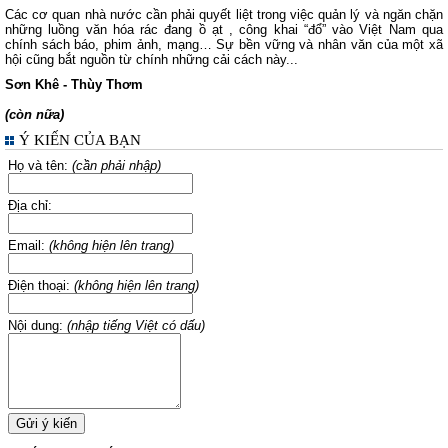
Các cơ quan nhà nước cần phải quyết liệt trong việc quản lý và ngăn chặn
những luồng văn hóa rác đang ồ ạt , công khai “đổ” vào Việt Nam qua
chính sách báo, phim ảnh, mạng… Sự bền vững và nhân văn của một xã
hội cũng bắt nguồn từ chính những cải cách này...
Sơn Khê - Thùy Thơm
(còn nữa)
Ý KIẾN CỦA BẠN
Họ và tên:
(cần phải nhập)
Địa chỉ:
Email:
(không hiện lên trang)
Điện thoại:
(không hiện lên trang)
Nội dung:
(nhập tiếng Việt có dấu)