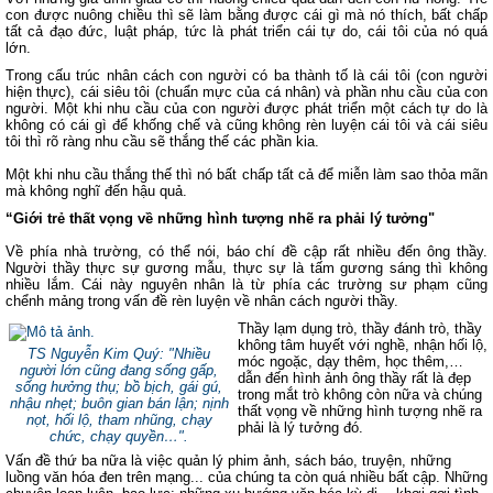
con được nuông chiều thì sẽ làm bằng được cái gì mà nó thích, bất chấp
tất cả đạo đức, luật pháp, tức là phát triển cái tự do, cái tôi của nó quá
lớn.
Trong cấu trúc nhân cách con người có ba thành tố là cái tôi (con người
hiện thực), cái siêu tôi (chuẩn mực của cá nhân) và phần nhu cầu của con
người. Một khi nhu cầu của con người được phát triển một cách tự do là
không có cái gì để khống chế và cũng không rèn luyện cái tôi và cái siêu
tôi thì rõ ràng nhu cầu sẽ thắng thế các phần kia.
Một khi nhu cầu thắng thế thì nó bất chấp tất cả để miễn làm sao thỏa mãn
mà không nghĩ đến hậu quả.
“Giới trẻ thất vọng về những hình tượng nhẽ ra phải lý tưởng"
Về phía nhà trường, có thể nói, báo chí đề cập rất nhiều đến ông thầy.
Người thầy thực sự gương mẫu, thực sự là tấm gương sáng thì không
nhiều lắm. Cái này nguyên nhân là từ phía các trường sư phạm cũng
chểnh mảng trong vấn đề rèn luyện về nhân cách người thầy.
Thầy lạm dụng trò, thầy đánh trò, thầy
không tâm huyết với nghề, nhận hối lộ,
TS Nguyễn Kim Quý: "
Nhiều
móc ngoặc, dạy thêm, học thêm,…
người lớn cũng đang sống gấp,
dẫn đến hình ảnh ông thầy rất là đẹp
sống hưởng thụ; bồ bịch, gái gú,
trong mắt trò không còn nữa và chúng
nhậu nhẹt; buôn gian bán lận; nịnh
thất vọng về những hình tượng nhẽ ra
nọt, hối lộ, tham nhũng, chạy
phải là lý tưởng đó.
chức, chạy quyền…".
Vấn đề thứ ba nữa là việc quản lý phim ảnh, sách báo, truyện, những
luồng văn hóa đen trên mạng... của chúng ta còn quá nhiều bất cập. Những