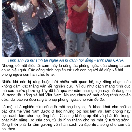
Hình ảnh vụ nữ sinh tại Nghệ An bị đánh hội đồng - ảnh: Báo CANA
Nhưng, có một điều tôi cảm thấy là công tác phòng ngừa của chúng ta còn
chưa hiệu quả. Các công trình nghiên cứu về con người để giúp xã hội
phòng ngừa còn hạn chế, lẻ tẻ.
Nhiều khi còn bị ràng buộc bởi nhiều mối quan hệ, sợ động chạm nên
không dám đặt thẳng vấn đề nghiên cứu. Ví dụ như cách mạng tình dục
mà các nước phương Tây đã trải qua 50 năm nhưng hiện nay nó đang len
lỏi trong đời sống xã hội Việt Nam. Nhưng chưa có một công trình nghiên
cứu, dự báo và đưa ra giải pháp phòng ngừa cho vấn đề đó.
Là một nhà nghiên cứu cũng là một phụ huynh, tôi khao khát cho những
bậc cha mẹ Việt Nam được đi học những lớp học làm vợ, làm chồng hay
học cách làm cha mẹ, ông bà… Cha mẹ không áp đặt và phải tôn trọng,
phát hiện năng lực của con, từ đó hình thành cho nó một lý tưởng sống,
đồng thời phải là tấm gương về nhân cách và đạo đức sống cho con cái
noi theo.