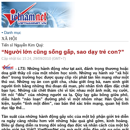
Danh mục
XÃ HỘI
Tiến sĩ Nguyễn Kim Quý:
“Người lớn cũng sống gấp, sao dạy trẻ con?”
Cập nhật lúc 15:24, 29/09/2010 (GMT+7)
-
LTS:
Những hành động như tạt axit, đánh trọng thương hoặc
doạ giết thầy cô của một nhóm học sinh. Những vụ hành xử “xã hội
đen” trong trường học được quay clip rồi phát tán lên mạng như một
thú vui. Những vụ án con giết cha, cháu giết ông bà, nam sinh giết
người tình bằng những thủ đoạn dã man, phi nhân tính đậm đặc chất
bạo lực.
Những cái chết thảm chỉ vì tức nhau một ánh mắt, nụ cười,
lời nói “đểu” của những người xa lạ. Qùy lạy gấu bông giữa phố,
diễu hành “náo loạn” đường phố vì một nhóm nhạc Hàn Quốc bị
kiện, tuyển “tình một đêm”, rao bán thể xác trên mạng, quan hệ tình
dục tập thể…
Tần suất của những hành động gây sốc của một bộ phận giới trẻ diễn
ra ngày càng nhiều hơn với những hậu quả ghê gớm, kinh hoàng.
Điều gì đang diễn ra trong đời sống đạo đức và nhân cách của một bộ
phận giới trẻ Việt?
VietNamNet
xin mở một diễn đàn với sự góp mặt