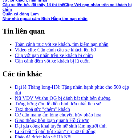
vớt xe khách, nạn nhân
Cẩu xe lên bờ, đã thấy 14 thi thể
Clip: Vớt nạn nhân trên xe khách bị
chìm
Quặn cả dòng Lam
Nhờ nhà ngoại cảm Bích Hằng tìm nạn nhân
Tin liên quan
Toàn cảnh trục vớt xe khách, tìm kiếm nạn nhân
Video clip: Cận cảnh cẩu xe khách lên bờ
Clip vớt nạn nhân trên xe khách bị chìm
Cận cảnh đêm vớt xe khách bị lũ cuốn
Các tin khác
Đại lễ Thăng long-HN: Tặng nhẫn hạnh phúc cho 500 cặp
đôi
Nữ VĐV Wushu QG bị đánh bất tỉnh bên đường
Tưng bừng đón lễ diễu binh lớn nhất lịch sử
Taxi thoả sức "chém" khách
Cư dân mạng ấm lòng chuyện hủy pháo hoa
Giao thông hỗn loạn quanh Hồ Gươm
Đại gia công khai tuyển nữ sinh làm người tình
Li kì bắt “tỉ phú hột xoàn” nợ 500 tỉ đồng
Pháo đã được kéo về Hà Nội