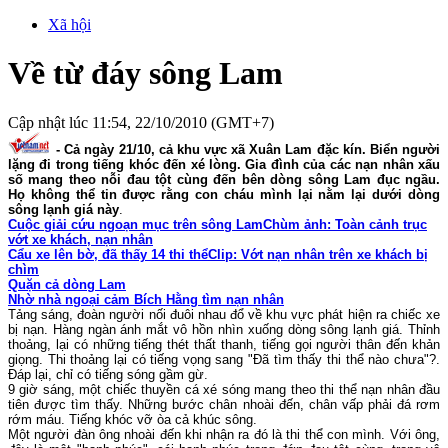
Xã hội
Về từ đáy sông Lam
Cập nhật lúc 11:54, 22/10/2010 (GMT+7)
- Cả ngày 21/10, cả khu vực xã Xuân Lam đặc kín. Biển người
lặng đi trong tiếng khóc đến xé lòng. Gia đình của các nạn nhân xấu
số mang theo nỗi đau tột cùng đến bên dòng sông Lam đục ngầu.
Họ không thể tin được rằng con cháu mình lại nằm lại dưới dòng
sông lạnh giá này
.
Cuộc giải cứu ngoạn mục trên sông Lam
Chùm ảnh: Toàn cảnh trục
vớt xe khách, nạn nhân
Cẩu xe lên bờ, đã thấy 14 thi thể
Clip: Vớt nạn nhân trên xe khách bị
chìm
Quặn cả dòng Lam
Nhờ nhà ngoại cảm Bích Hằng tìm nạn nhân
Tảng sáng, đoàn người nối đuôi nhau đổ về khu vực phát hiện ra chiếc xe
bị nạn. Hàng ngàn ánh mắt vô hồn nhìn xuống dòng sông lạnh giá. Thỉnh
thoảng, lại có những tiếng thét thất thanh, tiếng gọi người thân đến khản
giọng. Thi thoảng lại có tiếng vọng sang "Đã tìm thấy thi thể nào chưa"?.
Đáp lại, chỉ có tiếng sóng gầm gừ.
9 giờ sáng, một chiếc thuyền cá xé sóng mang theo thi thể nạn nhân đầu
tiên được tìm thấy. Những bước chân nhoài đến, chân vấp phải đá rơm
rớm máu. Tiếng khóc vỡ òa cả khúc sông.
Một người đàn ông nhoài đến khi nhận ra đó là thi thể con mình. Với ông,