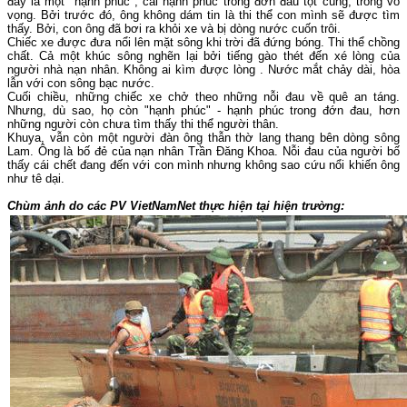
đây là một "hạnh phúc", cái hạnh phúc trong đớn đau tột cùng, trong vô
vọng. Bởi trước đó, ông không dám tin là thi thể con mình sẽ được tìm
thấy. Bởi, con ông đã bơi ra khỏi xe và bị dòng nước cuốn trôi.
Chiếc xe được đưa nổi lên mặt sông khi trời đã đứng bóng. Thi thể chồng
chất. Cả một khúc sông nghẽn lại bởi tiếng gào thét đến xé lòng của
người nhà nạn nhân. Không ai kìm được lòng . Nước mắt chảy dài, hòa
lẫn với con sông bạc nước.
Cuối chiều, những chiếc xe chở theo những nỗi đau về quê an táng.
Nhưng, dù sao, họ còn "hạnh phúc" - hạnh phúc trong đớn đau, hơn
những người còn chưa tìm thấy
thi thể người thân.
Khuya, vẫn còn một người đàn ông thẫn thờ lang thang bên dòng sông
Lam. Ông là bố đẻ của nạn nhân Trần Đăng Khoa. Nỗi đau của người bố
thấy cái chết đang đến với con mình nhưng không sao cứu nổi khiến ông
như tê dại.
Chùm ảnh do các PV VietNamNet thực hiện tại hiện trường: