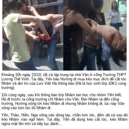
Khoảng 10h ngày 23/10, tất cả tập trung tại nhà Vân ở cổng Trường THPT
Lương Thế Vinh. Tại đây, Yến bảo Hường đi mua kéo mục đích để cắt tóc
Nhâm và đợi tin của Lưu Việt Hà thông báo (Hà là học sinh lớp 10K1 cùng
trường).
11h cùng ngày, sau khi thông báo lớp Nhâm tan học cho nhóm Yến biết,
Hà đi trước ra cổng trường chỉ Nhâm cho Vân. Đợi Nhâm ra đến cổng
trường, Hường xông tới kéo Nhâm đi nhưng Nhâm không đi, lúc này Vân
xông vào túm tóc lôi Nhâm đi.
Yến, Thảo, Hiền, Nga xông vào dùng tay, chân túm tóc, đấm đá và sau đó
kéo Nhâm vào ngõ hẻm. Tại đây, Yến đã dùng kéo cắt tóc, kéo Nhâm
ngửa mặt lên trời và tiếp tục đánh...