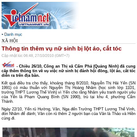
Danh mục
XÃ HỘI
Thông tin thêm vụ nữ sinh bị lột áo, cắt tóc
Cập nhật lúc 06:48, 27/10/2010 (GMT+7)
- Chiều 26/10, Công an Thị xã Cẩm Phả (Quảng Ninh) đã cung
cấp thêm thông tin về vụ việc nữ sinh bị đánh hội đồng, lột áo, cắt tóc
diễn ra trên địa bàn.
Kết quả điều tra cho thấy, khoảng tháng 8/2010, Nguyễn Thị Hải Yến (SN
1991) có mâu thuẫn với Nguyễn Thị Hoàng Nhâm (học sinh lớp 11D1,
trường THPT Lương Thế Vinh) vì Yến cho rằng Nhâm yêu tranh người yêu
của Yến là Phạm Quang Bình (SN 1990), trú tại khu 4, phường Cẩm
Thành.
Ngày 22/10, Yến rủ Hường, Vân, Nga đến Trường THPT Lương Thế Vinh,
đón Nhâm để đánh; Vân còn rủ thêm 2 người bạn của Vân là Thảo và Hiền
cùng đi.