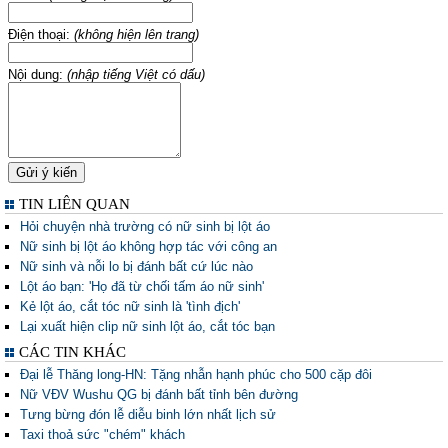
Điện thoại:
(không hiện lên trang)
Nội dung:
(nhập tiếng Việt có dấu)
TIN LIÊN QUAN
Hỏi chuyện nhà trường có nữ sinh bị lột áo
Nữ sinh bị lột áo không hợp tác với công an
Nữ sinh và nỗi lo bị đánh bất cứ lúc nào
Lột áo bạn: 'Họ đã từ chối tấm áo nữ sinh'
Kẻ lột áo, cắt tóc nữ sinh là 'tình địch'
Lại xuất hiện clip nữ sinh lột áo, cắt tóc bạn
CÁC TIN KHÁC
Đại lễ Thăng long-HN: Tặng nhẫn hạnh phúc cho 500 cặp đôi
Nữ VĐV Wushu QG bị đánh bất tỉnh bên đường
Tưng bừng đón lễ diễu binh lớn nhất lịch sử
Taxi thoả sức "chém" khách