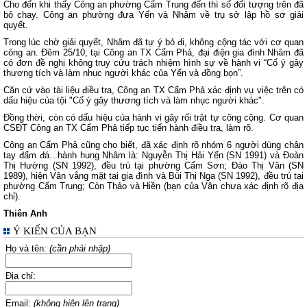
Cho đến khi thấy Công an phường Cẩm Trung đến thì số đối tượng trên đã
bỏ chạy. Công an phường đưa Yến và Nhâm về trụ sở lập hồ sơ giải
quyết.
Trong lúc chờ giải quyết, Nhâm đã tự ý bỏ đi, không cộng tác với cơ quan
công an. Đêm 25/10, tại Công an TX Cẩm Phả, đại điện gia đình Nhâm đã
có đơn đề nghị không truy cứu trách nhiệm hình sự về hành vi “Cố ý gây
thương tích và làm nhục người khác của Yến và đồng bọn”.
Căn cứ vào tài liệu điều tra, Công an TX Cẩm Phả xác định vụ việc trên có
dấu hiệu của tội "Cố ý gây thương tích và làm nhục người khác".
Đồng thời, còn có dấu hiệu của hành vi gây rối trật tự công cộng. Cơ quan
CSĐT Công an TX Cẩm Phả tiếp tục tiến hành điều tra, làm rõ.
Công an Cẩm Phả cũng cho biết, đã xác định rõ nhóm 6 người dùng chân
tay đấm đá...hành hung Nhâm là: Nguyễn Thị Hải Yến (SN 1991) và Đoàn
Thị Hường (SN 1992), đều trú tại phường Cẩm Sơn; Đào Thị Vân (SN
1989), hiện Vân vắng mặt tại gia đình và Bùi Thị Nga (SN 1992), đều trú tại
phường Cẩm Trung; Còn Thảo và Hiền (bạn của Vân chưa xác định rõ địa
chỉ).
Thiên Anh
Ý KIẾN CỦA BẠN
Họ và tên:
(cần phải nhập)
Địa chỉ:
Email:
(không hiện lên trang)