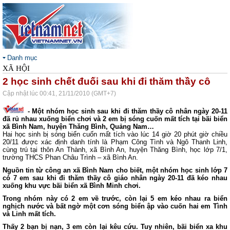
Danh mục
XÃ HỘI
2 học sinh chết đuối sau khi đi thăm thầy cô
Cập nhật lúc 00:41, 21/11/2010 (GMT+7)
- Một nhóm học sinh sau khi đi thăm thầy cô nhân ngày 20-11
đã rủ nhau xuống biển chơi và 2 em bị sóng cuốn mất tích tại bãi biển
xã Bình
Nam
, huyện Thăng Bình, Quảng Nam…
Hai học sinh bị sóng biển cuốn mất tích vào lúc 14 giờ 20 phút giờ chiều
20/11 được xác định danh tính là Phạm Công Tình và Ngô Thanh Linh,
cùng trú tại thôn An Thành, xã Bình An, huyện Thăng Bình, học lớp 7/1,
trường THCS Phan Châu Trình – xã Bình An.
Nguồn tin từ công an xã Bình Nam cho biết, một nhóm học sinh lớp 7
có 7 em sau khi đi thăm thầy cô giáo nhân ngày 20-11 đã kéo nhau
xuống khu vực bãi biển xã Bình Minh chơi.
Trong nhóm này có 2 em về trước, còn lại 5 em kéo nhau ra biển
nghịch nước và bất ngờ một cơn sóng biển ập vào cuốn hai em Tình
và Linh mất tích.
Thấy 2 bạn bị nạn, 3 em còn lại kêu cứu. Tuy nhiên, bãi biển xa khu