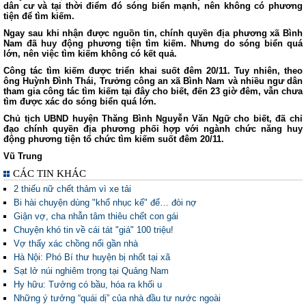
dân cư và tại thời điểm đó sóng biển mạnh, nên không có phương
tiện để tìm kiếm.
Ngay sau khi nhận được nguồn tin, chính quyền địa phương xã Bình
Nam đã huy động phương tiện tìm kiếm. Nhưng do sóng biển quá
lớn, nên việc tìm kiếm không có kết quả.
Công tác tìm kiếm được triển khai suốt đêm 20/11. Tuy nhiên, theo
ông Huỳnh Đình Thái, Trưởng công an xã Bình Nam và nhiều ngư dân
tham gia công tác tìm kiếm tại đây cho biết, đến 23 giờ đêm, vẫn chưa
tìm được xác do sóng biển quá lớn.
Chủ tịch UBND huyện Thăng Bình Nguyễn Văn Ngữ cho biết, đã chỉ
đạo chính quyền địa phương phối hợp với ngành chức năng huy
động phương tiện tổ chức tìm kiếm suốt đêm 20/11.
Vũ Trung
CÁC TIN KHÁC
2 thiếu nữ chết thảm vì xe tải
Bi hài chuyện dùng "khổ nhục kế" để… đòi nợ
Giận vợ, cha nhẫn tâm thiêu chết con gái
Chuyện khó tin về cái tát "giá" 100 triệu!
Vợ thấy xác chồng nổi gần nhà
Hà Nội: Phó Bí thư huyện bị nhốt tại xã
Sạt lở núi nghiêm trọng tại Quảng Nam
Hy hữu: Tưởng có bầu, hóa ra khối u
Những ý tưởng “quái dị” của nhà đầu tư nước ngoài