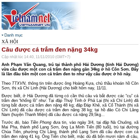
Danh mục
XÃ HỘI
Câu được cá trắm đen nặng 34kg
Cập nhật lúc 14:40, 11/11/2010 (GMT+7)
Anh Phạm Văn Quang, trú tại thành phố Hải Dương (tỉnh Hải Dương)
vừa câu được một con cá trắm đen nặng gần 34kg ở hồ Côn Sơn. Đây
là lần đầu tiên một con cá trắm đen to như vậy câu được ở hồ này.
Theo
TTXVN
, thông tin trên được ông Hoàng Kựa, chủ thầu khoán hồ Côn
Sơn, thị xã Chí Linh (Hải Dương) cho biết hôm nay, 11/11.
Được biết, ở Hải Dương đã từng có cần thủ câu và bắt được các “cụ” cá
trắm đen “khổng lồ” như: Tại đập Thuỷ Tinh ở Phả Lại (thị xã Chí Linh) đã
từng bắt được cá trắm đen nặng 48 kg; đập Đáp Khê, xã Cổ Thành (thị xã
Chí Linh) đã câu được cá trắm đen nặng 38 kg; tại hồ đảo Cò Chi Lăng
Nam (huyện Thanh Miện) đã câu được cá nặng 29,5kg...
Trước đó, báo
Tiền Phong
đưa tin, vào ngày 3/4, tại đập Nà Chuông, xã
Mai Pha, thành phố Lạng Sơn, ông La Minh Tiến (80 tuổi), trú tại đường
Chùa Tiên, phường Chi Lăng, thành phố Lạng Sơn đã câu được con cá
trắm đen nặng 41 kg. Ông Tiến cho biết, mặc dù đã bốn mươi năm đi câu,