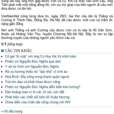
song lần này ông mới gặp được con cá cụ. Khi cá mắc vào lưỡi câu, ông
Tiến phải mất một tiếng đồng hồ, với sự trợ giúp của bốn người đi câu mới
đưa được cá lên bờ.
VietNamNet
cũng từng đưa tin, ngày 28/3, hai thợ câu tên là Thắng và
Cường ở Thịnh Hào, Đống Đa, Hà Nội đã câu được một con cá trắm ốc
nặng gần 30kg.
Nơi anh Thắng và anh Cường câu được con cá to này là hồ Văn Sơn,
thuộc xã Hoàng Văn Thụ, huyện Chương Mỹ,Hà Nội. Đây là nơi tụ tập
thường xuyên của những người yêu thích câu cá.
V.T
(tổng hợp)
CÁC TIN KHÁC
Cô gái “bí mật” với ông Cù Huy Hà Vũ khởi kiện
Phiên xử Nguyễn Đức Nghĩa qua ảnh
Y án tử hình với Nguyễn Đức Nghĩa
Rộ xu hướng thiếu nữ "dạt nhà" vì tình ảo
Hòa Bình: Đỉa sống trong thanh quản người
Trái tim đau và khát khao được sống
Phiên xử Nguyễn Đức Nghĩa diễn biến khó lường?
Dân hoảng loạn vì lũ cát, lở núi, nứt đất
Phát hiện xác chết nổi trên hồ Xuân Hương
Show diễn của chân dài sống chung với HIV
Về đầu trang