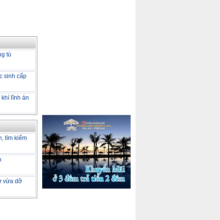
ng tù
c sinh cấp
khí lĩnh án
h, tìm kiếm
h
tư vừa dỡ