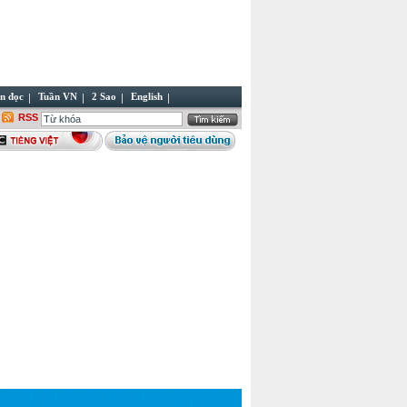
n đọc
Tuần VN
2 Sao
English
RSS