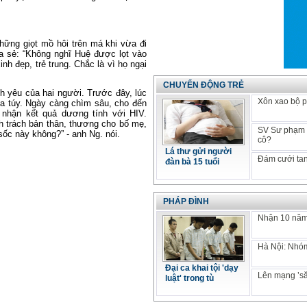
những giọt mồ hôi trên má khi vừa đi
a sẻ: “Không nghĩ Huệ được lọt vào
inh đẹp, trẻ trung. Chắc là vì họ ngại
CHUYỂN ĐỘNG TRẺ
h yêu của hai người. Trước đây, lúc
Xôn xao bộ p
ma túy. Ngày càng chìm sâu, cho đến
 nhận kết quả dương tính với HIV.
h trách bản thân, thương cho bố mẹ,
SV Sư phạm k
 sốc này không?” - anh Ng. nói.
cô?
Lá thư gửi người
Đám cưới tan
đàn bà 15 tuổi
PHÁP ĐÌNH
Nhận 10 năm 
Hà Nội: Nhóm
Đại ca khai tội 'dạy
Lên mạng ’să
luật' trong tù