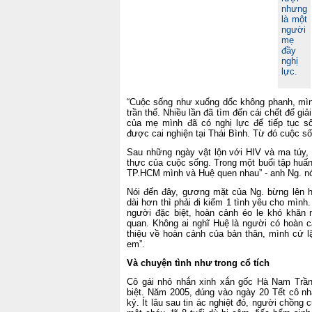
nhưng
là một
người
mẹ
đầy
nghị
lực.
“Cuộc sống như xuống dốc không phanh, mình
trần thế. Nhiều lần đã tìm đến cái chết để g
của mẹ mình đã có nghị lực để tiếp tục 
được cai nghiện tại Thái Bình. Từ đó cuộc số
Sau những ngày vật lộn với HIV và ma túy, 
thực của cuộc sống. Trong một buổi tập huấ
TP.HCM mình và Huệ quen nhau” - anh Ng. nó
Nói đến đây, gương mặt của Ng. bừng lên 
dài hơn thì phải đi kiếm 1 tình yêu cho mì
người đặc biệt, hoàn cảnh éo le khó khăn 
quan. Không ai nghĩ Huệ là người có hoàn c
thiệu về hoàn cảnh của bản thân, mình cứ l
em”.
Và chuyện tình như trong cổ tích
Cô gái nhỏ nhắn xinh xắn gốc Hà Nam Trần
biệt. Năm 2005, đúng vào ngày 20 Tết cô n
kỷ. Ít lâu sau tin ác nghiệt đó, người chồng c