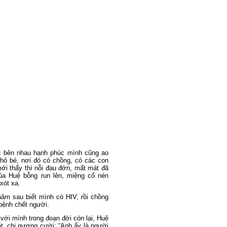
ớc bên nhau hạnh phúc mình cũng ao
hỏ bé, nơi đó có chồng, có các con
ới thấy thì nỗi đau đớn, mất mát đã
của Huệ bỗng run lên, miệng cố nén
xót xa.
năm sau biết mình có HIV, rồi chồng
 bệnh chết người.
với mình trong đoạn đời còn lại, Huệ
ắt, chị gượng cười: “Anh ấy là người