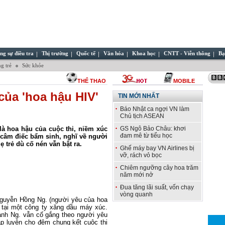
ng sự điều tra
Thị trường
Quốc tế
Văn hóa
Khoa học
CNTT - Viễn thông
Bạ
g trẻ
Sức khỏe
THỂ THAO
MOBILE
của 'hoa hậu HIV'
TIN MỚI NHẤT
Báo Nhật ca ngợi VN làm
Chủ tịch ASEAN
là hoa hậu của cuộc thi, niềm xúc
GS Ngô Bảo Châu: khơi
đam mê từ tiểu học
1 câm điếc bẩm sinh, nghĩ về người
trẻ dù cố nén vẫn bật ra.
Ghế máy bay VN Airlines bị
vỡ, rách vỏ bọc
Chiêm ngưỡng cây hoa trăm
năm mới nở
Đua tăng lãi suất, vốn chạy
vòng quanh
guyễn Hồng Ng. (người yêu của hoa
 tại một công ty xăng dầu máy xúc.
nh Ng. vẫn cố gắng theo người yêu
ập luyện cho đêm chung kết cuộc thi