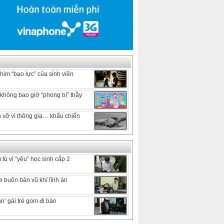
him “bạo lực” của sinh viên
hông bao giờ “phong bì” thầy
 vỡ vì thông gia… khẩu chiến
tù vì “yêu” học sinh cấp 2
 buôn bán vũ khí lĩnh án
n’ gái trẻ gom đi bán