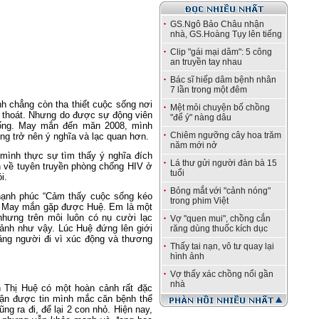
GS.Ngô Bảo Châu nhận
nhà, GS.Hoàng Tụy lên tiếng
Clip "gái mại dâm": 5 công
an truyền tay nhau
Bác sĩ hiếp dâm bệnh nhân
7 lần trong một đêm
 chẳng còn tha thiết cuộc sống nơi
Mệt mỏi chuyện bố chồng
iải thoát. Nhưng do được sự động viên
"để ý" nàng dâu
sống. May mắn đến măn 2008, mình
Chiêm ngưỡng cây hoa trăm
ng trở nên ý nghĩa và lạc quan hơn.
năm mới nở
mình thực sự tìm thấy ý nghĩa đích
Lá thư gửi người đàn bà 15
n về tuyên truyền phòng chống HIV ở
tuổi
i.
Bỏng mắt với "cảnh nóng"
hạnh phúc “Cảm thấy cuộc sống kéo
trong phim Việt
nh. May mắn gặp được Huệ. Em là một
nhưng trên môi luôn có nụ cười lạc
Vợ "quen mui", chồng cắn
ảnh như vậy. Lúc Huệ đứng lên giới
răng dùng thuốc kích dục
ặng người đi vì xúc động và thương
Thấy tai nạn, vô tư quay lại
hình ảnh
Vợ thấy xác chồng nổi gần
nhà
 Thị Huệ có một hoàn cảnh rất đặc
hận được tin mình mắc căn bệnh thể
ũng ra đi, để lại 2 con nhỏ. Hiện nay,