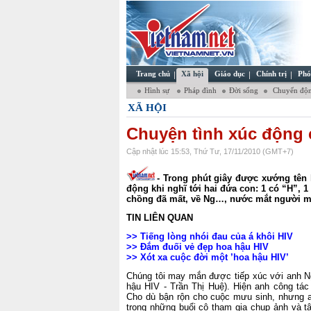
Trang chủ
Xã hội
Giáo dục
Chính trị
Phó
Hình sự
Pháp đình
Đời sống
Chuyển độn
XÃ HỘI
Chuyện tình xúc động 
Cập nhật lúc 15:53, Thứ Tư, 17/11/2010 (GMT+7)
- Trong phút giây được xướng tên 
động khi nghĩ tới hai đứa con: 1 có “H”, 
chồng đã mất, về Ng…, nước mắt người mẹ 
TIN LIÊN QUAN
>>
Tiếng lòng nhói đau của á khôi HIV
>>
Đắm đuối vẻ đẹp hoa hậu HIV
>>
Xót xa cuộc đời một ’hoa hậu HIV’
Chúng tôi may mắn được tiếp xúc với anh N
hậu HIV - Trần Thị Huệ). Hiện anh công tác
Cho dù bận rộn cho cuộc mưu sinh, nhưng a
trong những buổi cô tham gia chụp ảnh và t