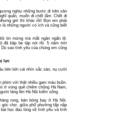
gượng nghịu những bước đi trên sân
nghĩ quẩn, muốn đi chết lắm. Chết đi
Nhưng giờ thì khác rồi! Bọn em phải
m là những người có ích và cũng biết
tôi tin mừng mà mắt ngân ngấn lệ:
 đã bập bẹ tập nói rồi. 5 năm trời
. Dù sao tình yêu của chúng em cũng
ị lực
ầu tiên bởi cái nhìn sắc sảo, nụ cười
ốn phim với thật nhiều gam màu buồn.
khó ở vùng quê chiêm chũng Hà Nam,
người làng lên Hà Nội kiếm sống.
hàng rong, bán bóng bay ở Hà Nội.
 góc chợ, giữa phố phường tấp nập
 bài học đau lòng về tình yêu và tình