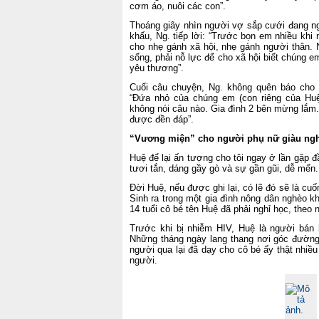
cơm áo, nuôi các con”.
Thoáng giây nhìn người vợ sắp cưới đang n
khấu, Ng. tiếp lời: “Trước bọn em nhiều khi 
cho nhẹ gánh xã hội, nhẹ gánh người thân. 
sống, phải nỗ lực để cho xã hội biết chúng e
yêu thương”.
Cuối câu chuyện, Ng. không quên báo cho 
“Đứa nhỏ của chúng em (con riêng của Huệ)
không nói câu nào. Gia đình 2 bên mừng lắm
được đền đáp”.
“Vương miện” cho người phụ nữ giàu ngh
Huệ để lại ấn tượng cho tôi ngay ở lần gặp đ
tươi tắn, dáng gầy gò và sự gần gũi, dễ mến.
Đời Huệ, nếu được ghi lại, có lẽ đó sẽ là cu
Sinh ra trong một gia đình nông dân nghèo 
14 tuổi cô bé tên Huệ đã phải nghỉ học, theo 
Trước khi bị nhiễm HIV, Huệ là người bán 
Những tháng ngày lang thang nơi góc đường
người qua lại đã dạy cho cô bé ấy thật nhiều
người.