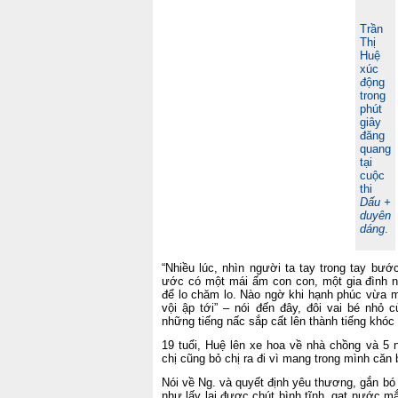
Trần
Thị
Huệ
xúc
động
trong
phút
giây
đăng
quang
tại
cuộc
thi
Dấu +
duyên
dáng
.
“Nhiều lúc, nhìn người ta tay trong tay bư
ước có một mái ấm con con, một gia đình n
để lo chăm lo. Nào ngờ khi hạnh phúc vừa m
vội ập tới” – nói đến đây, đôi vai bé nhỏ 
những tiếng nấc sắp cất lên thành tiếng khóc 
19 tuổi, Huệ lên xe hoa về nhà chồng và 5 
chị cũng bỏ chị ra đi vì mang trong mình căn
Nói về Ng. và quyết định yêu thương, gắn bó 
như lấy lại được chút bình tĩnh, gạt nước m