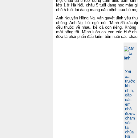
một cháu đã 8 tuổi dù bị câm điếc bẩm sin
lớp 1 ở Hà Nội, cháu 5 tuổi đang học mẫu 
nhỏ 5 tuổi lại đang mang căn bệnh của bố mẹ
Anh Nguyễn Hồng Ng. vẫn quyết định yêu th
chúng. Anh Ng. bùi ngùi nói: “Mình đã xác đị
đều thuộc về nhau, kể cả con riêng. Không 
mới sống tốt. Mình luôn coi con của Huệ nh
đứa là phải phấn đấu kiếm tiền nuôi các cháu
Xót
xa
trước
khi
nhìn,
gặp
các
em
nhỏ
được
chăm
sóc
tại
chùa
Bồ