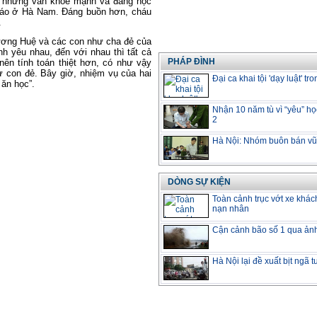
h nhưng vẫn khỏe mạnh và đang học
giáo ở Hà Nam. Đáng buồn hơn, cháu
.
ương Huệ và các con như cha đẻ của
nh yêu nhau, đến với nhau thì tất cả
PHÁP ĐÌNH
nên tính toán thiệt hơn, có như vậy
ư con đẻ. Bây giờ, nhiệm vụ của hai
Đại ca khai tội 'dạy luật' tro
 ăn học”.
Nhận 10 năm tù vì “yêu” họ
2
Hà Nội: Nhóm buôn bán vũ 
DÒNG SỰ KIỆN
Toàn cảnh trục vớt xe khác
nạn nhân
Cận cảnh bão số 1 qua ản
Hà Nội lại đề xuất bịt ngã 