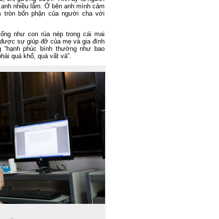
u anh nhiều lắm. Ở bên anh mình cảm
m tròn bổn phận của người cha với
ống như con rùa nép trong cái mai
n được sự giúp đỡ của mẹ và gia đình
g “hạnh phúc bình thường như bao
hải quá khổ, quá vất vả”.