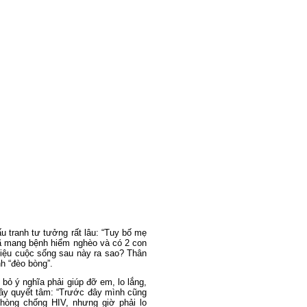
u tranh tư tưởng rất lâu: “Tuy bố mẹ
Đã mang bệnh hiểm nghèo và có 2 con
 liệu cuộc sống sau này ra sao? Thân
nh “đèo bòng”.
 bỏ ý nghĩa phải giúp đỡ em, lo lắng,
đầy quyết tâm: “Trước đây mình cũng
phòng chống HIV, nhưng giờ phải lo