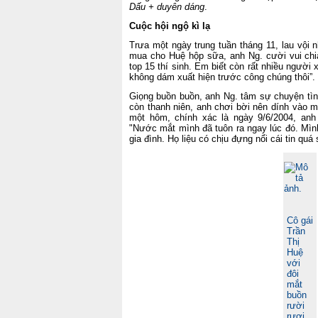
Dấu + duyên dáng
.
Cuộc hội ngộ kì lạ
Trưa một ngày trung tuần tháng 11, lau vội 
mua cho Huệ hộp sữa, anh Ng. cười vui chi
top 15 thí sinh. Em biết còn rất nhiều người x
không dám xuất hiện trước công chúng thôi”.
Giọng buồn buồn, anh Ng. tâm sự chuyện tìn
còn thanh niên, anh chơi bời nên dính vào 
một hôm, chính xác là ngày 9/6/2004, anh
"Nước mắt mình đã tuôn ra ngay lúc đó. Mìn
gia đình. Họ liệu có chịu đựng nổi cái tin quá
Cô gái
Trần
Thị
Huệ
với
đôi
mắt
buồn
rười
rượi