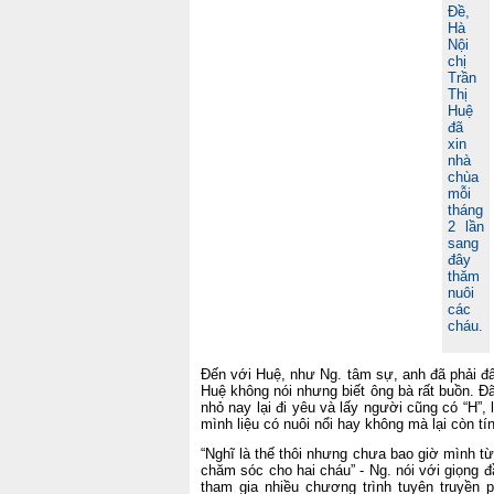
Đề,
Hà
Nội
chị
Trần
Thị
Huệ
đã
xin
nhà
chùa
mỗi
tháng
2 lần
sang
đây
thăm
nuôi
các
cháu.
Đến với Huệ, như Ng. tâm sự, anh đã phải đấ
Huệ không nói nhưng biết ông bà rất buồn. 
nhỏ nay lại đi yêu và lấy người cũng có “H”,
mình liệu có nuôi nổi hay không mà lại còn tí
“Nghĩ là thế thôi nhưng chưa bao giờ mình từ
chăm sóc cho hai cháu” - Ng. nói với giọng 
tham gia nhiều chương trình tuyên truyền 