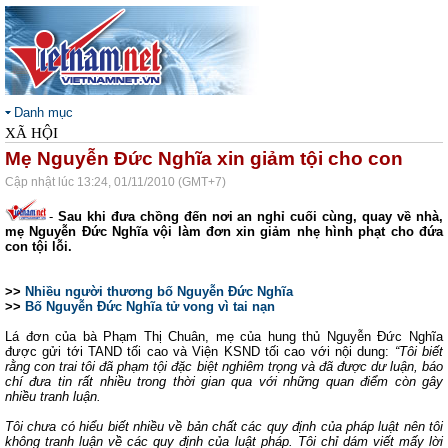
Danh mục
XÃ HỘI
Mẹ Nguyễn Đức Nghĩa xin giảm tội cho con
Cập nhật lúc 13:24, 01/11/2010 (GMT+7)
-
Sau khi đưa chồng đến nơi an nghỉ cuối cùng, quay về nhà,
mẹ Nguyễn Đức Nghĩa vội làm đơn xin giảm nhẹ hình phạt cho đứa
con tội lỗi.
>>
Nhiều người thương bố Nguyễn Đức Nghĩa
>>
Bố Nguyễn Đức Nghĩa tử vong vì tai nạn
Lá đơn của bà Phạm Thị Chuân, mẹ của hung thủ Nguyễn Đức Nghĩa
được gửi tới TAND tối cao và Viện KSND tối cao với nội dung:
“Tôi biết
rằng con trai tôi đã phạm tội đặc biệt nghiêm trọng và đã được dư luận, báo
chí đưa tin rất nhiều trong thời gian qua với những quan điểm còn gây
nhiều tranh luận.
Tôi chưa có hiểu biết nhiều về bản chất các quy định của pháp luật nên tôi
không tranh luận về các quy định của luật pháp. Tôi chỉ dám viết mấy lời