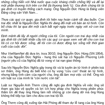
những cống hiến với Nhà nước qua cuộc kháng chiến chống Mỹ và để lại
một phần thương tích trên cơ thể (là thương binh ¼). Gia đình chúng tôi là
gia đình có truyền thống cách mạng. Ông Nguyễn Đức Hùng là Đảng viên
Đảng cộng sản Việt Nam…
Thưa các quý cơ quan, gia đình tôi hiện nay hoàn cảnh rất đau buồn. Con
trai độc nhất là Nguyễn Đức Nghĩa thì đang đối mặt với bản án tử hình. Còn
bố cháu thì lại qua đời một cách bất ngờ ngày trước ngày xét xử con trai
mình.
Định mệnh đã lấy đi người chồng của tôi. Còn người con trai duy nhất của
gia đình tôi chỉ biết khẩn cầu tới các quý cơ quan xem xét để cho con trai
tôi có cơ hội được sống, để tôi còn có được động lực sống nốt thời gian
cuối của cuộc đời”.
Như
VietNamNet
đã đưa tin, trưa 30/10, ông Nguyễn Đức Hùng (SN 1954),
cha của Nguyễn Đức Nghĩa - hung thủ sát hại cô Nguyễn Phương Linh
(người yêu cũ của Nghĩa) đã tử vong vì tai nạn giao thông.
Sau khi Nguyễn Đức Nghĩa gây trọng tội và bị tuyên án tử hình ở phiên toà
sơ thẩm, ông Hùng dù biết khó có hy vọng “cứu con” thoát án tử hình,
nhưng bằng tình cảm của người cha, ông đã làm mọi việc có thể. Ông nói
với luật sư của mình là “còn nước còn tát”.
Luật sư Nguyễn Anh Thơm cũng đề nghị gia đình Nghĩa về việc ông sẽ
tham gia bảo vệ quyền và lợi ích hợp pháp cho Nghĩa trong phiên phúc
thẩm tới để thay ông Hùng làm nốt những gì còn dang dở mà ông Hùng
không thể tiếp tục làm cho đứa con trai tội lỗi.
Ông Thơm cũng đã xuống tận Hải Phòng để tham dự lễ tang của ông Hùng