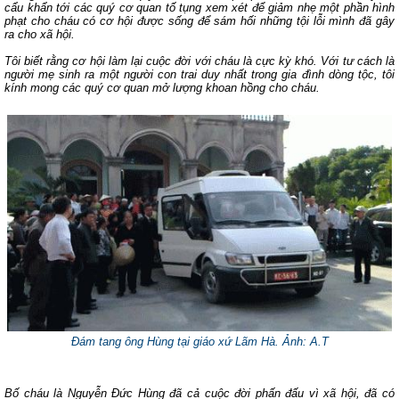
cẩu khẩn tới các quý cơ quan tố tụng xem xét để giảm nhẹ một phần hình
phạt cho cháu có cơ hội được sống để sám hối những tội lỗi mình đã gây
ra cho xã hội.
Tôi biết rằng cơ hội làm lại cuộc đời với cháu là cực kỳ khó. Với tư cách là
người mẹ sinh ra một người con trai duy nhất trong gia đình dòng tộc, tôi
kính mong các quý cơ quan mở lượng khoan hồng cho cháu.
Đám tang ông Hùng tại giáo xứ Lãm Hà. Ảnh: A.T
Bố cháu là Nguyễn Đức Hùng đã cả cuộc đời phấn đấu vì xã hội, đã có