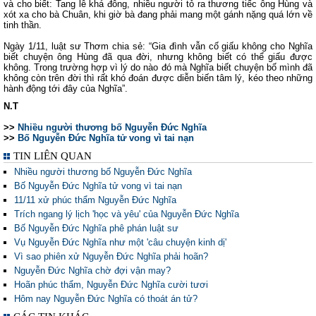
và cho biết: Tang lễ khá đông, nhiều người tỏ ra thương tiếc ông Hùng và
xót xa cho bà Chuân, khi giờ bà đang phải mang một gánh nặng quá lớn về
tinh thần.
Ngày 1/11, luật sư Thơm chia sẻ: “Gia đình vẫn cố giấu không cho Nghĩa
biết chuyện ông Hùng đã qua đời, nhưng không biết có thể giấu được
không. Trong trường hợp vì lý do nào đó mà Nghĩa biết chuyện bố mình đã
không còn trên đời thì rất khó đoán được diễn biến tâm lý, kéo theo những
hành động tới đây của Nghĩa”.
N.T
>>
Nhiều người thương bố Nguyễn Đức Nghĩa
>>
Bố Nguyễn Đức Nghĩa tử vong vì tai nạn
TIN LIÊN QUAN
Nhiều người thương bố Nguyễn Đức Nghĩa
Bố Nguyễn Đức Nghĩa tử vong vì tai nạn
11/11 xử phúc thẩm Nguyễn Đức Nghĩa
Trích ngang lý lịch 'học và yêu' của Nguyễn Đức Nghĩa
Bố Nguyễn Đức Nghĩa phê phán luật sư
Vụ Nguyễn Đức Nghĩa như một 'câu chuyện kinh dị'
Vì sao phiên xử Nguyễn Đức Nghĩa phải hoãn?
Nguyễn Đức Nghĩa chờ đợi vận may?
Hoãn phúc thẩm, Nguyễn Đức Nghĩa cười tươi
Hôm nay Nguyễn Đức Nghĩa có thoát án tử?