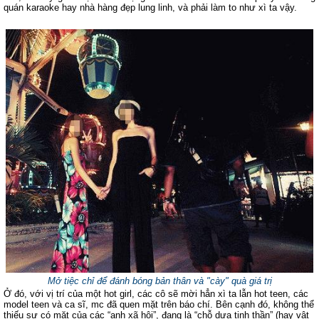
quán karaoke hay nhà hàng đẹp lung linh, và phải làm to như xì ta vậy.
Mở tiệc chỉ để đánh bóng bản thân và "cày" quà giá trị
Ở đó, với vị trí của một hot girl, các cô sẽ mời hẳn xì ta lẫn hot teen, các
model teen và ca sĩ, mc đã quen mặt trên báo chí. Bên cạnh đó, không thể
thiếu sự có mặt của các “anh xã hội”, đang là “chỗ dựa tinh thần” (hay vật