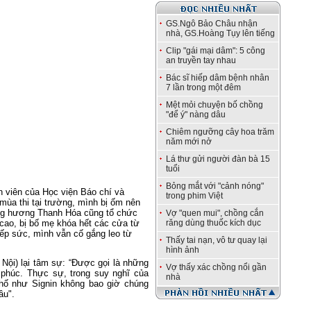
GS.Ngô Bảo Châu nhận
nhà, GS.Hoàng Tụy lên tiếng
Clip "gái mại dâm": 5 công
an truyền tay nhau
Bác sĩ hiếp dâm bệnh nhân
7 lần trong một đêm
Mệt mỏi chuyện bố chồng
"để ý" nàng dâu
Chiêm ngưỡng cây hoa trăm
năm mới nở
Lá thư gửi người đàn bà 15
tuổi
Bỏng mắt với "cảnh nóng"
h viên của Học viện Báo chí và
trong phim Việt
 mùa thi tại trường, mình bị ốm nên
đồng hương Thanh Hóa cũng tổ chức
Vợ "quen mui", chồng cắn
 cao, bị bố mẹ khóa hết các cửa từ
răng dùng thuốc kích dục
iếp sức, mình vẫn cố gắng leo từ
Thấy tai nạn, vô tư quay lại
hình ảnh
ội) lại tâm sự: “Được gọi là những
Vợ thấy xác chồng nổi gần
phúc. Thực sự, trong suy nghĩ của
nhà
hố như Signin không bao giờ chúng
ầu".