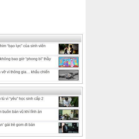
him “bạo lực” của sinh viên
hông bao giờ “phong bì” thầy
 vỡ vì thông gia… khẩu chiến
tù vì “yêu” học sinh cấp 2
 buôn bán vũ khí lĩnh án
n’ gái trẻ gom đi bán