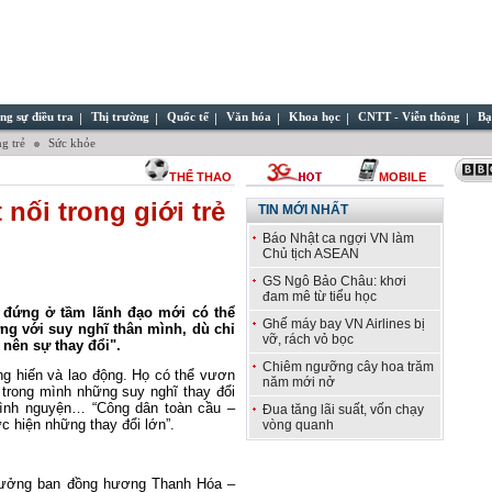
ng sự điều tra
Thị trường
Quốc tế
Văn hóa
Khoa học
CNTT - Viễn thông
Bạ
g trẻ
Sức khỏe
THỂ THAO
MOBILE
nối trong giới trẻ
TIN MỚI NHẤT
Báo Nhật ca ngợi VN làm
Chủ tịch ASEAN
GS Ngô Bảo Châu: khơi
đam mê từ tiểu học
 đứng ở tầm lãnh đạo mới có thể
Ghế máy bay VN Airlines bị
ưng với suy nghĩ thân mình, dù chỉ
vỡ, rách vỏ bọc
nên sự thay đổi".
Chiêm ngưỡng cây hoa trăm
ng hiến và lao động. Họ có thể vươn
năm mới nở
 trong mình những suy nghĩ thay đổi
tình nguyện… “Công dân toàn cầu –
Đua tăng lãi suất, vốn chạy
c hiện những thay đổi lớn”.
vòng quanh
trưởng ban đồng hương Thanh Hóa –