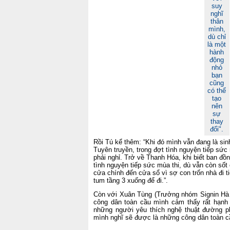
suy
nghĩ
thân
mình,
dù chỉ
là một
hành
động
nhỏ
bạn
cũng
có thể
tạo
nên
sự
thay
đổi".
Rồi Tú kể thêm: “Khi đó mình vẫn đang là sin
Tuyên truyền, trong đợt tình nguyện tiếp sức
phải nghỉ. Trở về Thanh Hóa, khi biết ban 
tình nguyện tiếp sức mùa thi, dù vẫn còn sốt
cửa chính đến cửa sổ vì sợ con trốn nhà đi t
tum tầng 3 xuống để đi.”.
Còn với Xuân Tùng (Trưởng nhóm Signin Hà N
công dân toàn cầu mình cảm thấy rất hạnh 
những người yêu thích nghệ thuật đường p
mình nghĩ sẽ được là những công dân toàn c