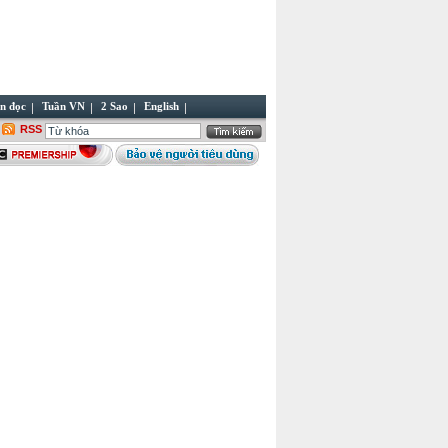
n đọc
Tuần VN
2 Sao
English
RSS