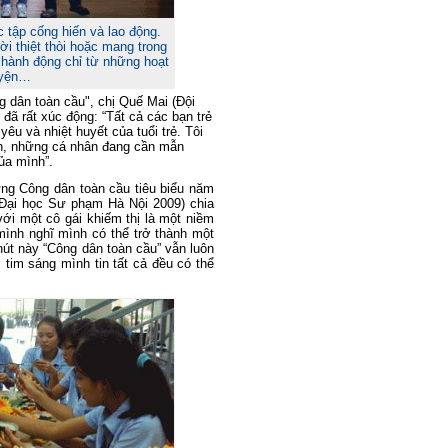
c tập cống hiến và lao động.
i thiệt thòi hoặc mang trong
 hành động chỉ từ những hoạt
uyện…
g dân toàn cầu", chị Quế Mai (Đội
đã rất xúc động: “Tất cả các bạn trẻ
yêu và nhiệt huyết của tuổi trẻ. Tôi
n, những cá nhân đang cần mẫn
ủa mình”.
ững Công dân toàn cầu tiêu biểu năm
Đại học Sư phạm Hà Nội 2009) chia
ới một cô gái khiếm thị là một niềm
mình nghĩ mình có thể trở thành một
hút này “Công dân toàn cầu” vẫn luôn
 tim sáng mình tin tất cả đều có thể