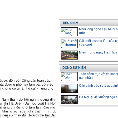
TIÊU ĐIỂM
Nhói lòng nghe cậu bé bị b
ước
Cái chết thương tâm của ch
vừa cưới
Miền Trung ngày thảm họa
DÒNG SỰ KIỆN
Toàn cảnh trục vớt xe khác
nạn nhân
 được đến với Công dân toàn cầu.
huật đường phố hay làm bất cứ việc
Cận cảnh bão số 1 qua ản
ì không có gì là nhỏ cả” - Tùng cho
Hà Nội lại đề xuất bịt ngã 
iệt Nam tham dự hội nghị thượng đỉnh
ai Thị Hà Uyên (Đại học Luật Hà Nội)
hĩ rằng chỉ đứng ở tầm lãnh đạo mới
ới. Nhưng với suy nghĩ thân mình, dù
o nên sự thay đổi. Người trẻ bắt đầu