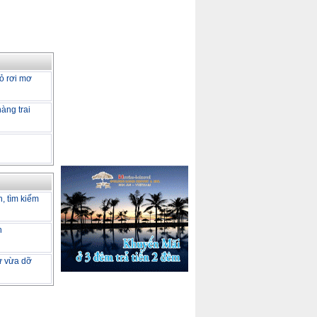
ỏ rơi mơ
àng trai
h, tìm kiếm
h
tư vừa dỡ