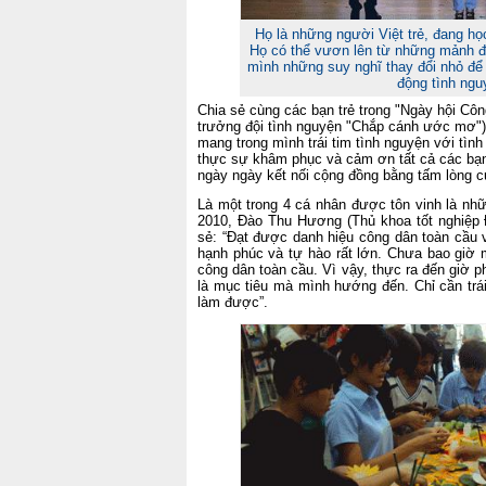
Họ là những người Việt trẻ, đang họ
Họ có thể vươn lên từ những mảnh đờ
mình những suy nghĩ thay đổi nhỏ để
động tình ng
Chia sẻ cùng các bạn trẻ trong "Ngày hội Côn
trưởng đội tình nguyện "Chắp cánh ước mơ") 
mang trong mình trái tim tình nguyện với tình 
thực sự khâm phục và cảm ơn tất cả các bạ
ngày ngày kết nối cộng đồng bằng tấm lòng c
Là một trong 4 cá nhân được tôn vinh là nh
2010, Đào Thu Hương (Thủ khoa tốt nghiệp 
sẻ: “Đạt được danh hiệu công dân toàn cầu v
hạnh phúc và tự hào rất lớn. Chưa bao giờ 
công dân toàn cầu. Vì vậy, thực ra đến giờ p
là mục tiêu mà mình hướng đến. Chỉ cần trái
làm được”.