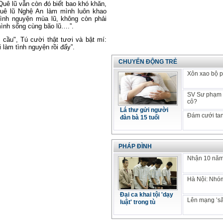
Quê lũ vẫn còn đó biết bao khó khăn,
quê lũ Nghệ An làm mình luôn khao
tình nguyện mùa lũ, không còn phải
ình sống cùng bão lũ….”.
 cầu", Tú cười thật tươi và bật mí:
 làm tình nguyện rồi đấy”.
CHUYỂN ĐỘNG TRẺ
Xôn xao bộ p
SV Sư phạm k
cô?
Lá thư gửi người
Đám cưới tan
đàn bà 15 tuổi
PHÁP ĐÌNH
Nhận 10 năm 
Hà Nội: Nhóm
Đại ca khai tội 'dạy
Lên mạng ’să
luật' trong tù