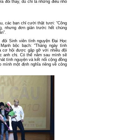
ra đổi thay, dù chỉ là những điều nhỏ
u, các bạn chỉ cười thật tươi: “Công
ng, nhưng đơn giản trước hết chúng
ân”.
 đội Sinh viên tình nguyện Đại Học
 Mạnh bộc bạch: “Tháng ngày tình
à cơ hội được gặp gỡ với nhiều đội
c anh chị. Có thể năm sau mình sẽ
át tình nguyện và kết nối cộng đồng
ho mình một định nghĩa riêng về công