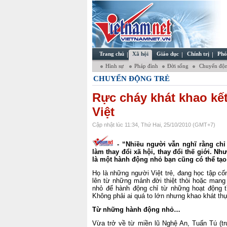
Trang chủ
Xã hội
Giáo dục
Chính trị
Phó
Hình sự
Pháp đình
Đời sống
Chuyển độn
CHUYỂN ĐỘNG TRẺ
Rực cháy khát khao kết 
Việt
Cập nhật lúc 11:34, Thứ Hai, 25/10/2010 (GMT+7)
- “Nhiều người vẫn nghĩ rằng chỉ
làm thay đổi xã hội, thay đổi thế giới. Nh
là một hành động nhỏ bạn cũng có thể tạo 
Họ là những người Việt trẻ, đang học tập cố
lên từ những mảnh đời thiệt thòi hoặc mang
nhỏ để hành động chỉ từ những hoạt động 
Không phải ai quá to lớn nhưng khao khát thự
Từ những hành động nhỏ…
Vừa trở về từ miền lũ Nghệ An, Tuấn Tú (