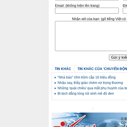
Email:
(không hiện lên trang)
Điê
Nhận xét của bạn:
(gõ tiếng Việt c
TIN KHÁC
TIN KHÁC CỦA 'CHUYỂN ĐỘN
“Nhà báo” rởm trộm cắp 16 triệu đồng
Nhậu say, thầy giáo chém vợ trọng thương
Những 'quái chiêu' qua mắt phụ huynh của t
Bi kịch đắng lòng nữ sinh mê đỏ đen
Liên hệ tòa soạn
Liên hệ quảng cáo
© Ba
Cơ q
Số