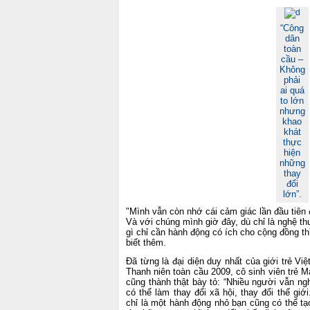
“Công
dân
toàn
cầu –
Không
phải
ai quá
to lớn
nhưng
khao
khát
thực
hiện
những
thay
đổi
lớn”.
"Mình vẫn còn nhớ cái cảm giác lần đầu tiên
Và với chúng mình giờ đây, dù chỉ là nghệ t
gì chỉ cần hành động có ích cho cộng đồng th
biết thêm.
Đã từng là đại diện duy nhất của giới trẻ V
Thanh niên toàn cầu 2009, cô sinh viên trẻ M
cũng thành thật bày tỏ: “Nhiều người vẫn ng
có thể làm thay đổi xã hội, thay đổi thế gi
chỉ là một hành động nhỏ bạn cũng có thể tạ