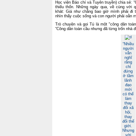
Học viện Báo chí và Tuyên truyền) chia sẻ: “
thiếu thốn. Những ngày qua, về cùng với 
khát: Giá như chẳng bao giờ mình phải đi 
nhìn thấy cuộc sống và con người phải oằn m
Trò chuyện và gọi Tú là một "công dân toàn
“Công dân toàn cầu nhưng đã từng trốn nhà đi
“Nhiều
người
vẫn
nghĩ
rằng
chỉ
đứng
ở tầm
lãnh
đạo
mới
có thể
làm
thay
đổi xã
hội,
thay
đổi thế
giới.
Nhưng
với