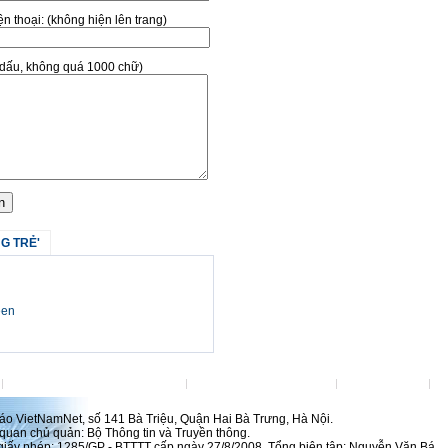
̣n thoại:
(không hiện lên trang)
ó dấu, không quá 1000 chữ)
G TRẺ'
een
Đặt VietNamNet làm trang chủ
Việc làm tại VietNamNet
Lanhdao.Net
H
́o VietNamNet, số 141 Bà Triệu, Quận Hai Bà Trưng, Hà Nội.
uan chủ quản: Bộ Thông tin và Truyền thông.
 giấy phép: 1285/GP - BTTTT cấp ngày 27/8/2008. Tổng biên tập: Nguyễn Văn Bá