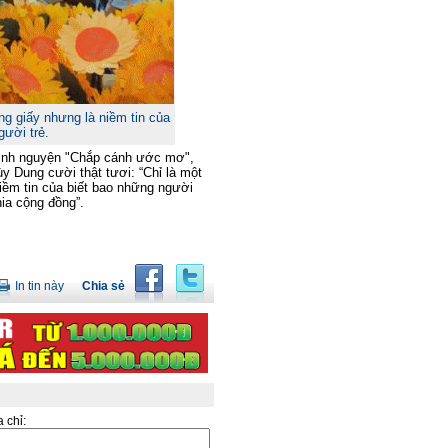
g giấy nhưng là niềm tin của
gười trẻ.
ình nguyện "Chắp cánh ước mơ",
y Dung cười thật tươi: “Chỉ là một
ềm tin của biết bao những người
hia cộng đồng”.
In tin này
Chia sẻ
a chỉ: