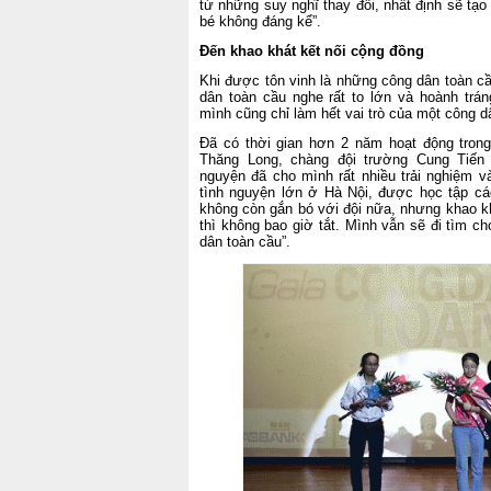
từ những suy nghĩ thay đổi, nhất định sẽ tạo 
bé không đáng kể”.
Đến khao khát kết nối cộng đồng
Khi được tôn vinh là những công dân toàn cầ
dân toàn cầu nghe rất to lớn và hoành trá
mình cũng chỉ làm hết vai trò của một công d
Đã có thời gian hơn 2 năm hoạt động trong
Thăng Long, chàng đội trường Cung Tiến
nguyện đã cho mình rất nhiều trải nghiệm v
tình nguyện lớn ở Hà Nội, được học tập cá
không còn gắn bó với đội nữa, nhưng khao kh
thì không bao giờ tắt. Mình vẫn sẽ đi tìm c
dân toàn cầu”.