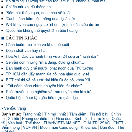
Bộ trưởng: Đường sắt cao tốc làm BOT chẳng ai mặn mà
Chỉ ấn nút khi đủ thông tin
'Bấm nút thông qua, con cháu sẽ khổ'
'Canh cánh bấm nút' thông qua dự án lớn
WB khuyến cáo nguy cơ 'nhóm lợi ích' của siêu dự án
'Quốc hội không thể quyết định tiêu hoang'
CÁC TIN KHÁC
Cánh buồm, bờ biển và khu chế xuất
Đoạn chất vấn hay nhất
Hoa Anh Đào và hành trình vượt 24 cửa ải "hành dân"
Sẽ vẫn còn những "mía đắng, đường chua"...
Ban hành quy chế người phát ngôn của Thủ tướng
TP.HCM cần đẩy mạnh Xã hội hóa giáo dục, y tế
BCT chỉ thị về bầu cử đại biểu Quốc hội khóa XII
"Cải cách hành chính chuyển biến rất chậm"
Phải truyền kinh nghiệm và trao quyền cho lớp trẻ
Quốc hội mổ xẻ tận gốc tiêu cực giáo dục
Về đầu trang
Danh mục:
Trang nhất
Tin mới nhất
Tâm điểm
Tin nổi bật
Chính
trị
Xã hội
Phóng sự điều tra
Giáo dục
Kinh tế - Thị trường
Quốc
tế
Văn hoá
Thể thao
TUANVIETNAM.NET
GIẢI TRÍ 2SAO
CNTT -
Viễn thông
VEF.VN
Muôn màu Cuộc sống
Khoa học
Bạn đọc
Thế
giới ảnh