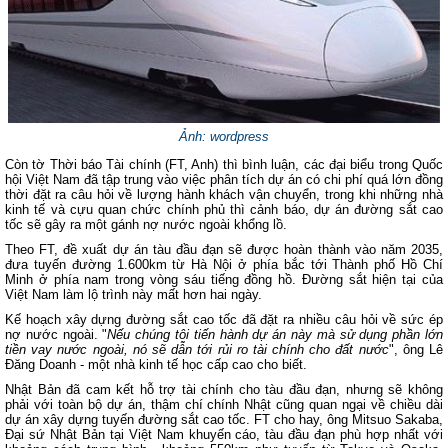
Ảnh: wordpress
Còn tờ Thời báo Tài chính (FT, Anh) thì bình luận, các đại biểu trong Quốc
hội Việt Nam đã tập trung vào việc phân tích dự án có chi phí quá lớn đồng
thời đặt ra câu hỏi về lượng hành khách vận chuyển, trong khi những nhà
kinh tế và cựu quan chức chính phủ thì cảnh báo, dự án đường sắt cao
tốc sẽ gây ra một gánh nợ nước ngoài khổng lồ.
Theo FT, đề xuất dự án tàu đầu đạn sẽ được hoàn thành vào năm 2035,
đưa tuyến đường 1.600km từ Hà Nội ở phía bắc tới Thành phố Hồ Chí
Minh ở phía nam trong vòng sáu tiếng đồng hồ. Đường sắt hiện tại của
Việt Nam làm lộ trình này mất hơn hai ngày.
Kế hoạch xây dựng đường sắt cao tốc đã đặt ra nhiều câu hỏi về sức ép
nợ nước ngoài. "
Nếu chúng tôi tiến hành dự án này mà sử dụng phần lớn
tiền vay nước ngoài, nó sẽ dẫn tới rủi ro tài chính cho đất nước
", ông Lê
Đăng Doanh - một nhà kinh tế học cấp cao cho biết.
Nhật Bản đã cam kết hỗ trợ tài chính cho tàu đầu đạn, nhưng sẽ không
phải với toàn bộ dự án, thậm chí chính Nhật cũng quan ngại về chiều dài
dự án xây dựng tuyến đường sắt cao tốc. FT cho hay, ông Mitsuo Sakaba,
Đại sứ Nhật Bản tại Việt Nam khuyến cáo, tàu đầu đạn phù hợp nhất với