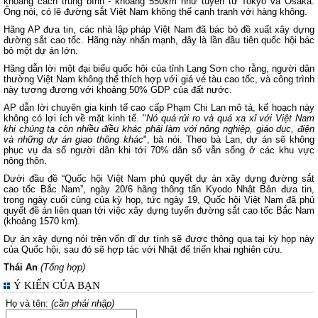
khoảng cách trung bình - khoảng 550km như tuyến từ Tokyo và Osaka.
Ông nói, có lẽ đường sắt Việt Nam không thể cạnh tranh với hàng không.
Hãng AP đưa tin, các nhà lập pháp Việt Nam đã bác bỏ đề xuất xây dựng
đường sắt cao tốc. Hãng này nhấn mạnh, đây là lần đầu tiên quốc hội bác
bỏ một dự án lớn.
Hãng dẫn lời một đại biểu quốc hội của tỉnh Lạng Sơn cho rằng, người dân
thường Việt Nam không thể thích hợp với giá vé tàu cao tốc, và công trình
này tương đương với khoảng 50% GDP của đất nước.
AP dẫn lời chuyên gia kinh tế cao cấp Phạm Chi Lan mô tả, kế hoạch này
không có lợi ích về mặt kinh tế. "
Nó quá rủi ro và quá xa xỉ với Việt Nam
khi chúng ta còn nhiều điều khác phải làm với nông nghiệp, giáo dục, điện
và những dự án giao thông khác
", bà nói. Theo bà Lan, dự án sẽ không
phục vụ đa số người dân khi tới 70% dân số vẫn sống ở các khu vực
nông thôn.
Dưới đầu đề “Quốc hội Việt Nam phủ quyết dự án xây dựng đường sắt
cao tốc Bắc Nam”, ngày 20/6 hãng thông tấn Kyodo Nhật Bản đưa tin,
trong ngày cuối cùng của kỳ họp, tức ngày 19, Quốc hội Việt Nam đã phủ
quyết đề án liên quan tới việc xây dựng tuyến đường sắt cao tốc Bắc Nam
(khoảng 1570 km).
Dự án xây dựng nói trên vốn dĩ dự tính sẽ được thông qua tại kỳ họp này
của Quốc hội, sau đó sẽ hợp tác với Nhật để triển khai nghiên cứu.
Thái An
(Tổng hợp)
Ý KIẾN CỦA BẠN
Họ và tên:
(cần phải nhập)