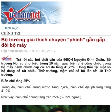
Danh mục
CHÍNH TRỊ
Bộ trưởng giải thích chuyện "phình" gần gấp
đôi bộ máy
Cập nhật lúc 05:35, 21/11/2010 (GMT+7)
- Trả lời câu hỏi chất vấn của ĐBQH Nguyễn Đình Xuân, Bộ
trưởng Nội vụ cho biết, trong 10 năm qua, biên chế công chức trong
bộ máy hành chính cấp cơ sở đã tăng 41,25%. Đồng thời tại một số
bộ đang có rất nhiều Thứ trưởng, thậm chí có bộ lên tới 10 Thứ
trưởng.
Biên chế tăng 25%
Trong đó, biên chế Trung ương tăng 7,4%, biên chế địa phương tăng
41,2%.
Như vậy, biên chế chung tăng trên 25% (52.221 người).