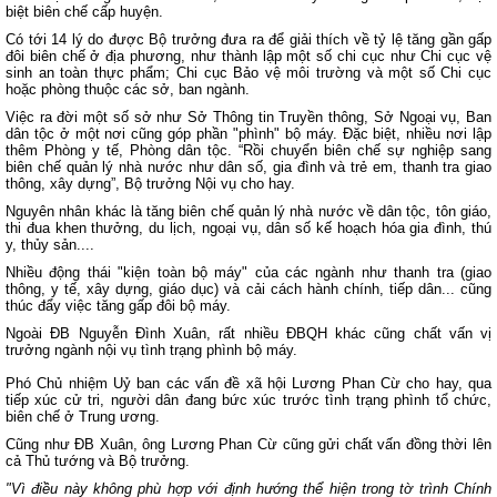
biệt biên chế cấp huyện.
Có tới 14 lý do được Bộ trưởng đưa ra để giải thích về tỷ lệ tăng gần gấp
đôi biên chế ở địa phương, như thành lập một số chi cục như Chi cục vệ
sinh an toàn thực phẩm; Chi cục Bảo vệ môi trường và một số Chi cục
hoặc phòng thuộc các sở, ban ngành.
Việc ra đời một số sở như Sở Thông tin Truyền thông, Sở Ngoại vụ, Ban
dân tộc ở một nơi cũng góp phần "phình" bộ máy. Đặc biệt, nhiều nơi lập
thêm Phòng y tế, Phòng dân tộc. “Rồi chuyển biên chế sự nghiệp sang
biên chế quản lý nhà nước như dân số, gia đình và trẻ em, thanh tra giao
thông, xây dựng”, Bộ trưởng Nội vụ cho hay.
Nguyên nhân khác là tăng biên chế quản lý nhà nước về dân tộc, tôn giáo,
thi đua khen thưởng, du lịch, ngoại vụ, dân số kế hoạch hóa gia đình, thú
y, thủy sản....
Nhiều động thái "kiện toàn bộ máy" của các ngành như thanh tra (giao
thông, y tế, xây dựng, giáo dục) và cải cách hành chính, tiếp dân... cũng
thúc đẩy việc tăng gấp đôi bộ máy.
Ngoài ĐB Nguyễn Đình Xuân, rất nhiều ĐBQH khác cũng chất vấn vị
trưởng ngành nội vụ tình trạng phình bộ máy.
Phó Chủ nhiệm Uỷ ban các vấn đề xã hội Lương Phan Cừ cho hay, qua
tiếp xúc cử tri, người dân đang bức xúc trước tình trạng phình tổ chức,
biên chế ở Trung ương.
Cũng như ĐB Xuân, ông Lương Phan Cừ cũng gửi chất vấn đồng thời lên
cả Thủ tướng và Bộ trưởng.
"Vì điều này không phù hợp với định hướng thể hiện trong tờ trình Chính