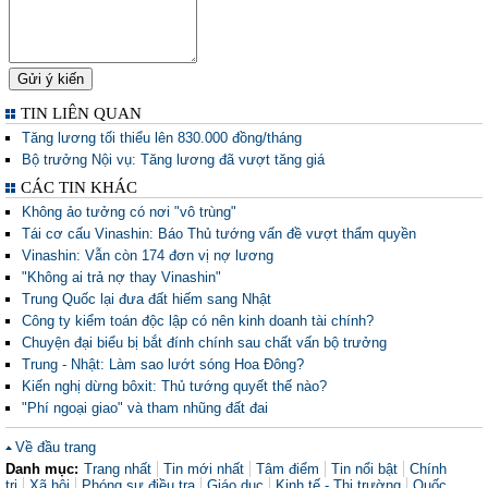
TIN LIÊN QUAN
Tăng lương tối thiểu lên 830.000 đồng/tháng
Bộ trưởng Nội vụ: Tăng lương đã vượt tăng giá
CÁC TIN KHÁC
Không ảo tưởng có nơi "vô trùng"
Tái cơ cấu Vinashin: Báo Thủ tướng vấn đề vượt thẩm quyền
Vinashin: Vẫn còn 174 đơn vị nợ lương
"Không ai trả nợ thay Vinashin"
Trung Quốc lại đưa đất hiếm sang Nhật
Công ty kiểm toán độc lập có nên kinh doanh tài chính?
Chuyện đại biểu bị bắt đính chính sau chất vấn bộ trưởng
Trung - Nhật: Làm sao lướt sóng Hoa Đông?
Kiến nghị dừng bôxit: Thủ tướng quyết thế nào?
"Phí ngoại giao" và tham nhũng đất đai
Về đầu trang
Danh mục:
Trang nhất
Tin mới nhất
Tâm điểm
Tin nổi bật
Chính
trị
Xã hội
Phóng sự điều tra
Giáo dục
Kinh tế - Thị trường
Quốc