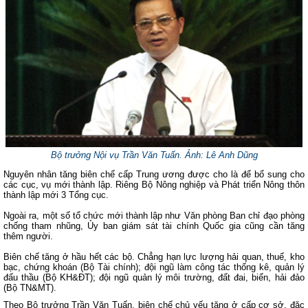
Bộ trưởng Nội vụ Trần Văn Tuấn. Ảnh: Lê Anh Dũng
Nguyên nhân tăng biên chế cấp Trung ương được cho là để bổ sung cho
các cục, vụ mới thành lập. Riêng Bộ Nông nghiệp và Phát triển Nông thôn
thành lập mới 3 Tổng cục.
Ngoài ra, một số tổ chức mới thành lập như Văn phòng Ban chỉ đạo phòng
chống tham nhũng, Ủy ban giám sát tài chính Quốc gia cũng cần tăng
thêm người.
Biên chế tăng ở hầu hết các bộ. Chẳng hạn lực lượng hải quan, thuế, kho
bạc, chứng khoán (Bộ Tài chính); đội ngũ làm công tác thống kê, quản lý
đấu thầu (Bộ KH&ĐT); đội ngũ quản lý môi trường, đất đai, biển, hải đảo
(Bộ TN&MT).
Theo Bộ trưởng Trần Văn Tuấn, biên chế chủ yếu tăng ở cấp cơ sở, đặc