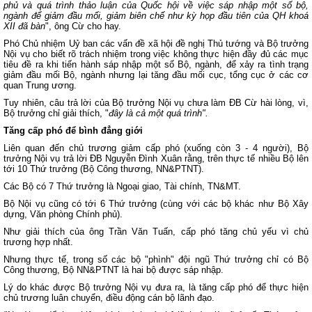
phủ và quá trình thảo luận của Quốc hội về việc sáp nhập một số bộ,
ngành để giảm đầu mối, giảm biên chế như kỳ họp đầu tiên của QH khoá
XII đã bàn
", ông Cừ cho hay.
Phó Chủ nhiệm Uỷ ban các vấn đề xã hội đề nghị Thủ tướng và Bộ trưởng
Nội vụ cho biết rõ trách nhiệm trong việc không thực hiện đầy đủ các mục
tiêu đề ra khi tiến hành sáp nhập một số Bộ, ngành, để xảy ra tình trạng
giảm đầu mối Bộ, ngành nhưng lại tăng đầu mối cục, tổng cục ở các cơ
quan Trung ương.
Tuy nhiên, câu trả lời của Bộ trưởng Nội vụ chưa làm ĐB Cừ hài lòng, vì,
Bộ trưởng chỉ giải thích, "
đây là cả một quá trình".
Tăng cấp phó để bình đẳng giới
Liên quan đến chủ trương giảm cấp phó (xuống còn 3 - 4 người), Bộ
trưởng Nội vụ trả lời ĐB Nguyễn Đình Xuân rằng, trên thực tế nhiều Bộ lên
tới 10 Thứ trưởng (Bộ Công thương, NN&PTNT).
Các Bộ có 7 Thứ trưởng là Ngoại giao, Tài chính, TN&MT.
Bộ Nội vụ cũng có tới 6 Thứ trưởng (cùng với các bộ khác như Bộ Xây
dựng, Văn phòng Chính phủ).
Như giải thích của ông Trần Văn Tuấn, cấp phó tăng chủ yếu vì chủ
trương hợp nhất.
Nhưng thực tế, trong số các bộ "phình" đội ngũ Thứ trưởng chỉ có Bộ
Công thương, Bộ NN&PTNT là hai bộ được sáp nhập.
Lý do khác được Bộ trưởng Nội vụ đưa ra, là tăng cấp phó để thực hiện
chủ trương luân chuyển, điều động cán bộ lãnh đạo.