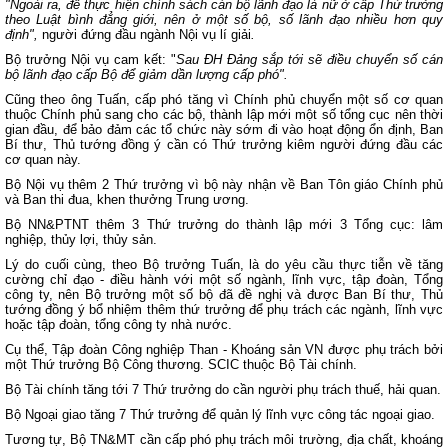
"Ngoài ra, để thực hiện chính sách cán bộ lãnh đạo là nữ ở cấp Thứ trưởng
theo Luật bình đẳng giới, nên ở một số bộ, số lãnh đạo nhiều hơn quy
định",
người đứng đầu ngành Nội vụ lí giải
.
Bộ trưởng Nội vụ cam kết: "
Sau ĐH Đảng sắp tới sẽ điều chuyển số cán
bộ lãnh đạo cấp Bộ để giảm dần lượng cấp phó".
Cũng theo ông Tuấn, cấp phó tăng vì Chính phủ chuyển một số cơ quan
thuộc Chính phủ sang cho các bộ, thành lập mới một số tổng cục nên thời
gian đầu, để bảo đảm các tổ chức này sớm đi vào hoạt động ổn định, Ban
Bí thư, Thủ tướng đồng ý cần có Thứ trưởng kiêm người đứng đầu các
cơ quan này.
Bộ Nội vụ thêm 2 Thứ trưởng vì bộ này nhận về Ban Tôn giáo Chính phủ
và Ban thi đua, khen thưởng Trung ương.
Bộ NN&PTNT thêm 3 Thứ trưởng do thành lập mới 3 Tổng cục: lâm
nghiệp, thủy lợi, thủy sản.
Lý do cuối cùng, theo Bộ trưởng Tuấn, là do yêu cầu thực tiễn về tăng
cường chỉ đạo - điều hành với một số ngành, lĩnh vực, tập đoàn, Tổng
công ty, nên Bộ trưởng một số bộ đã đề nghị và được Ban Bí thư, Thủ
tướng đồng ý bổ nhiệm thêm thứ trưởng để phụ trách các ngành, lĩnh vực
hoặc tập đoàn, tổng công ty nhà nước.
Cụ thể, Tập đoàn Công nghiệp Than - Khoáng sản VN được phụ trách bởi
một Thứ trưởng Bộ Công thương. SCIC thuộc Bộ Tài chính.
Bộ Tài chính tăng tới 7 Thứ trưởng do cần người phụ trách thuế, hải quan.
Bộ Ngoại giao tăng 7 Thứ trưởng để quản lý lĩnh vực công tác ngoại giao.
Tương tự, Bộ TN&MT cần cấp phó phụ trách môi trường, địa chất, khoáng