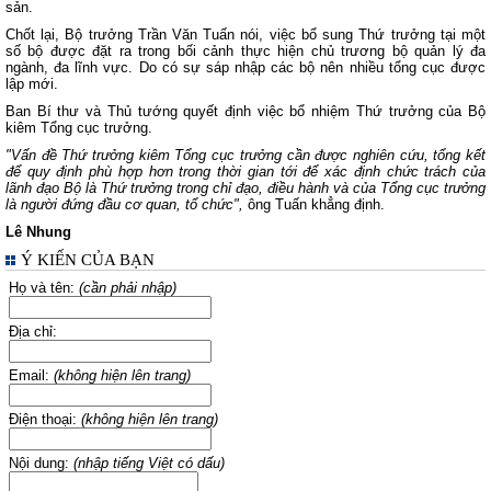
sản.
Chốt lại, Bộ trưởng Trần Văn Tuấn nói, việc bổ sung Thứ trưởng tại một
số bộ được đặt ra trong bối cảnh thực hiện chủ trương bộ quản lý đa
ngành, đa lĩnh vực. Do có sự sáp nhập các bộ nên nhiều tổng cục được
lập mới.
Ban Bí thư và Thủ tướng quyết định việc bổ nhiệm Thứ trưởng của Bộ
kiêm Tổng cục trưởng.
"Vấn đề Thứ trưởng kiêm Tổng cục trưởng cần được nghiên cứu, tổng kết
để quy định phù hợp hơn trong thời gian tới để xác định chức trách của
lãnh đạo Bộ là Thứ trưởng trong chỉ đạo, điều hành và của Tổng cục trưởng
là người đứng đầu cơ quan, tổ chức",
ông Tuấn khẳng định.
Lê Nhung
Ý KIẾN CỦA BẠN
Họ và tên:
(cần phải nhập)
Địa chỉ:
Email:
(không hiện lên trang)
Điện thoại:
(không hiện lên trang)
Nội dung:
(nhập tiếng Việt có dấu)