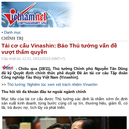
Danh mục
CHÍNH TRỊ
Tái cơ cấu Vinashin: Báo Thủ tướng vấn đề
vượt thẩm quyền
Cập nhật lúc 12:21, 19/11/2010 (GMT+7)
- Chiều qua (18/11), Thủ tướng Chính phủ Nguyễn Tấn Dũng
đã ký Quyết định chính thức phê duyệt Đề án tái cơ cấu Tập đoàn
Công nghiệp Tàu thủy Việt Nam (Vinashin).
>>
Thủ tướng: Nghiêm túc xem xét trách nhiệm Vinashin
Thu hồi tối đa khoản đầu tư ngoài ngành chính
Mục tiêu của tái cơ cấu được Thủ tướng xác định là nhằm sớm ổn định
sản xuất kinh doanh, từng bước củng cố uy tín, thương hiệu, giảm lỗ, có
lãi, trả được nợ, tích lũy và phát triển.