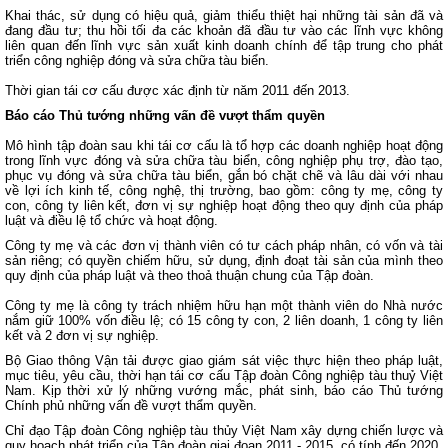
Khai thác, sử dụng có hiệu quả, giảm thiểu thiệt hại những tài sản đã và
đang đầu tư; thu hồi tối đa các khoản đã đầu tư vào các lĩnh vực không
liên quan đến lĩnh vực sản xuất kinh doanh chính để tập trung cho phát
triển công nghiệp đóng và sửa chữa tàu biển.
Thời gian tái cơ cấu được xác định từ năm 2011 đến 2013.
Báo cáo Thủ tướng những vấn đề vượt thẩm quyền
Mô hình tập đoàn sau khi tái cơ cấu là tổ hợp các doanh nghiệp hoạt động
trong lĩnh vực đóng và sửa chữa tàu biển, công nghiệp phụ trợ, đào tạo,
phục vụ đóng và sửa chữa tàu biển, gắn bó chặt chẽ và lâu dài với nhau
về lợi ích kinh tế, công nghệ, thị trường, bao gồm: công ty mẹ, công ty
con, công ty liên kết, đơn vị sự nghiệp hoạt động theo quy định của pháp
luật và điều lệ tổ chức và hoạt động.
Công ty mẹ và các đơn vị thành viên có tư cách pháp nhân, có vốn và tài
sản riêng; có quyền chiếm hữu, sử dụng, định đoạt tài sản của mình theo
quy định của pháp luật và theo thoả thuận chung của Tập đoàn.
Công ty mẹ là công ty trách nhiệm hữu hạn một thành viên do Nhà nước
nắm giữ 100% vốn điều lệ; có 15 công ty con, 2 liên doanh, 1 công ty liên
kết và 2 đơn vị sự nghiệp.
Bộ Giao thông Vận tải được giao giám sát việc thực hiện theo pháp luật,
mục tiêu, yêu cầu, thời hạn tái cơ cấu Tập đoàn Công nghiệp tàu thuỷ Việt
Nam. Kịp thời xử lý những vướng mắc, phát sinh, báo cáo Thủ tướng
Chính phủ những vấn đề vượt thẩm quyền.
Chỉ đạo Tập đoàn Công nghiệp tàu thủy Việt Nam xây dựng chiến lược và
quy hoạch phát triển của Tập đoàn giai đoạn 2011 - 2015, có tính đến 2020.