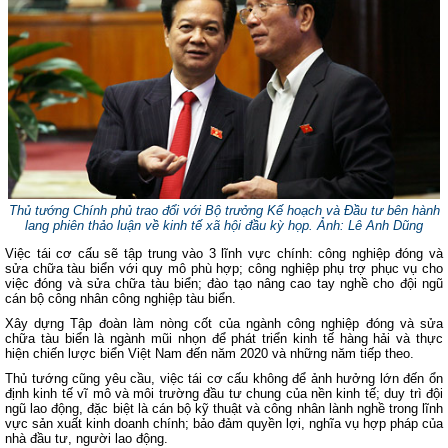
Thủ tướng Chính phủ trao đổi với Bộ trưởng Kế hoạch và Đầu tư bên hành
lang phiên thảo luận về kinh tế xã hội đầu kỳ họp. Ảnh: Lê Anh Dũng
Việc tái cơ cấu sẽ tập trung vào 3 lĩnh vực chính: công nghiệp đóng và
sửa chữa tàu biển với quy mô phù hợp; công nghiệp phụ trợ phục vụ cho
việc đóng và sửa chữa tàu biển; đào tạo nâng cao tay nghề cho đội ngũ
cán bộ công nhân công nghiệp tàu biển.
Xây dựng Tập đoàn làm nòng cốt của ngành công nghiệp đóng và sửa
chữa tàu biển là ngành mũi nhọn để phát triển kinh tế hàng hải và thực
hiện chiến lược biển Việt Nam đến năm 2020 và những năm tiếp theo.
Thủ tướng cũng yêu cầu, việc tái cơ cấu không để ảnh hưởng lớn đến ổn
định kinh tế vĩ mô và môi trường đầu tư chung của nền kinh tế; duy trì đội
ngũ lao động, đặc biệt là cán bộ kỹ thuật và công nhân lành nghề trong lĩnh
vực sản xuất kinh doanh chính; bảo đảm quyền lợi, nghĩa vụ hợp pháp của
nhà đầu tư, người lao động.