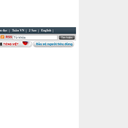
n đọc
Tuần VN
2 Sao
English
RSS