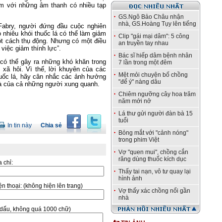
iệm với những âm thanh có nhiều tạp
GS.Ngô Bảo Châu nhận
nhà, GS.Hoàng Tụy lên tiếng
Fabry, người đứng đầu cuộc nghiên
o nhiêu khói thuốc lá có thể làm giảm
Clip "gái mại dâm": 5 công
ột cách thụ động. Nhưng có một điều
an truyền tay nhau
 việc giảm thính lực”.
Bác sĩ hiếp dâm bệnh nhân
có thể gây ra những khó khăn trong
7 lần trong một đêm
t xã hôi. Vì thế, lời khuyên của các
Mệt mỏi chuyện bố chồng
thuốc lá, hãy cân nhắc các ảnh hưởng
"để ý" nàng dâu
mà của cả những người xung quanh.
Chiêm ngưỡng cây hoa trăm
năm mới nở
Lá thư gửi người đàn bà 15
tuổi
In tin này
Chia sẻ
Bỏng mắt với "cảnh nóng"
trong phim Việt
Vợ "quen mui", chồng cắn
răng dùng thuốc kích dục
a chỉ:
Thấy tai nạn, vô tư quay lại
hình ảnh
̣n thoại:
(không hiện lên trang)
Vợ thấy xác chồng nổi gần
nhà
ó dấu, không quá 1000 chữ)