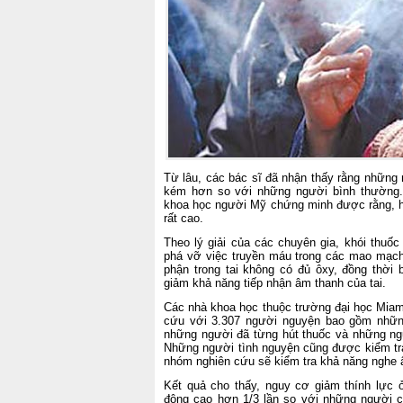
Từ lâu, các bác sĩ đã nhận thấy rằng những 
kém hơn so với những người bình thường.
khoa học người Mỹ chứng minh được rằng, 
rất cao.
Theo lý giải của các chuyên gia, khói thuốc
phá vỡ việc truyền máu trong các mao mạch 
phận trong tai không có đủ ôxy, đồng thời b
giảm khả năng tiếp nhận âm thanh của tai.
Các nhà khoa học thuộc trường đại học Miami
cứu với 3.307 người nguyện bao gồm những 
những người đã từng hút thuốc và những ngư
Những người tình nguyện cũng được kiểm tr
nhóm nghiên cứu sẽ kiểm tra khả năng nghe 
Kết quả cho thấy, nguy cơ giảm thính lực ở
động cao hơn 1/3 lần so với những người ch