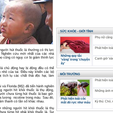
SỨC KHỎE - GIỚI TÍNH
Phụ nữ căng 
Phát hiện loà
người hút thuốc lá thường có thị lực
 Nghiên cứu mới nhất của các nhà
Những quy tắc
họ
cũng có nguy cơ bị giảm thính lực
Canh giờ 'vàn
'vàng' trong 'chuyện
ấy'
 lá chủ động hay bị động đều có thể
nhỏ của tai. Điều này khiến các bộ
MÔI TRƯỜNG
ị tích tụ các chất thải độc hại, làm
Phát hiện loà
 và Florida (Mỹ) đã tiến hành nghiên
người hít khói thuốc lá thụ động,
Những ánh mắ
ời chưa từng hút thuốc lá bao giờ.
a lượng nicotine trong máu.
Sau đó,
Phát hiện loài cóc
âm thanh có tần số khác nhau.
Kỳ thú: Chó,
mắt đỏ rực như máu
 những người hít khói thuốc lá thụ
ưa từng hít phải khói thuốc lá. Sự