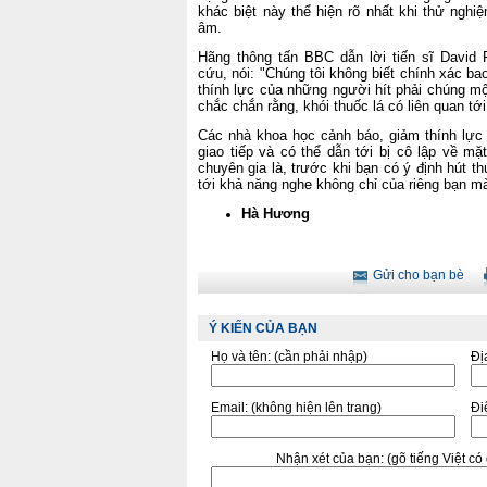
khác biệt này thể hiện rõ nhất khi thử ngh
âm.
Hãng thông tấn BBC dẫn lời tiến sĩ David 
cứu, nói: "Chúng tôi không biết chính xác ba
thính lực của những người hít phải chúng m
chắc chắn rằng, khói thuốc lá có liên quan tới
Các nhà khoa học cảnh báo, giảm thính lực 
giao tiếp và có thể dẫn tới bị cô lập về mặ
chuyên gia là, trước khi bạn có ý định hút 
tới khả năng nghe không chỉ của riêng bạn 
Hà Hương
Gửi cho bạn bè
Ý KIẾN CỦA BẠN
Họ và tên:
(cần phải nhập)
Đị
Email:
(không hiện lên trang)
Điê
Nhận xét của bạn:
(gõ tiếng Việt c