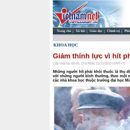
Trang chủ
Xã hội
Giáo dục
Chính trị
Phó
KHOA HỌC
Giảm thính lực vì hít p
Cập nhật lúc 05:45, Chủ Nhật, 21/11/2010 (GMT+7)
Những người hít phải khói thuốc lá thụ 
với những người bình thường, theo một 
các nhà khoa học thuộc trường đại học Mia