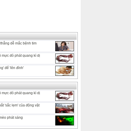
thẳng dễ mắc bệnh tim
i mực đỏ phát quang kì dị
g' để 'lên đỉnh'
i mực đỏ phát quang kì dị
t 'sắc lẹm' của động vật
 mèo phát sáng