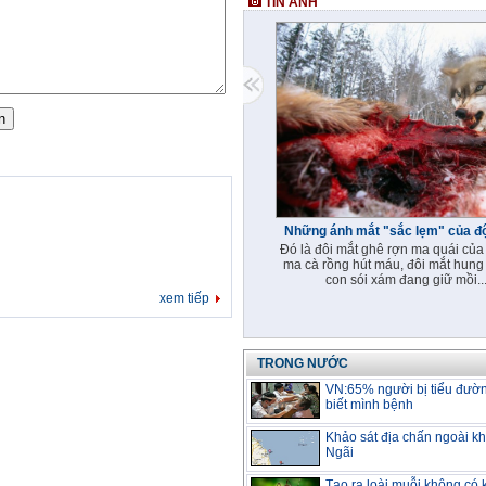
TIN ẢNH
Những ánh mắt "sắc lẹm" của đ
Đó là đôi mắt ghê rợn ma quái của 
ma cà rồng hút máu, đôi mắt hung
con sói xám đang giữ mồi..
xem tiếp
TRONG NƯỚC
VN:65% người bị tiểu đườ
biết mình bệnh
Khảo sát địa chấn ngoài k
Ngãi
Tạo ra loài muỗi không có