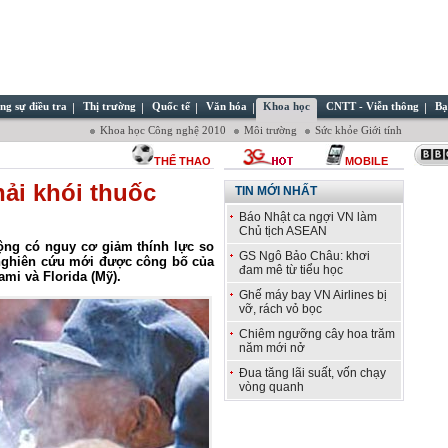
ng sự điều tra
Thị trường
Quốc tế
Văn hóa
Khoa học
CNTT - Viễn thông
Bạ
Khoa học Công nghệ 2010
Môi trường
Sức khỏe Giới tính
THỂ THAO
MOBILE
hải khói thuốc
TIN MỚI NHẤT
Báo Nhật ca ngợi VN làm
Chủ tịch ASEAN
động có nguy cơ giảm thính lực so
GS Ngô Bảo Châu: khơi
nghiên cứu mới được công bố của
đam mê từ tiểu học
mi và Florida (Mỹ).
Ghế máy bay VN Airlines bị
vỡ, rách vỏ bọc
Chiêm ngưỡng cây hoa trăm
năm mới nở
Đua tăng lãi suất, vốn chạy
vòng quanh