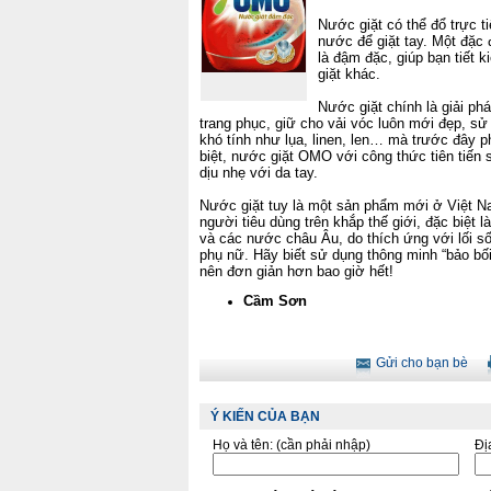
Nước giặt có thể đổ trực t
nước để giặt tay. Một đặ
là đậm đặc, giúp bạn tiết 
giặt khác.
Nước giặt chính là giải ph
trang phục, giữ cho vải vóc luôn mới đẹp, s
khó tính như lụa, linen, len… mà trước đây p
biệt, nước giặt OMO với công thức tiên tiến 
dịu nhẹ với da tay.
Nước giặt tuy là một sản phẩm mới ở Việt N
người tiêu dùng trên khắp thế giới, đặc biệt
và các nước châu Âu, do thích ứng với lối s
phụ nữ. Hãy biết sử dụng thông minh “bảo bối
nên đơn giản hơn bao giờ hết!
Cầm Sơn
Gửi cho bạn bè
Ý KIẾN CỦA BẠN
Họ và tên:
(cần phải nhập)
Đị