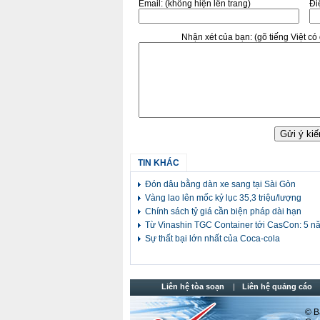
Email:
(không hiện lên trang)
Điê
Nhận xét của bạn:
(gõ tiếng Việt c
TIN KHÁC
Đón dâu bằng dàn xe sang tại Sài Gòn
Vàng lao lên mốc kỷ lục 35,3 triệu/lượng
Chính sách tỷ giá cần biện pháp dài hạn
Từ Vinashin TGC Container tới CasCon: 5 nă
Sự thất bại lớn nhất của Coca-cola
Liên hệ tòa soạn
Liên hệ quảng cáo
© Ba