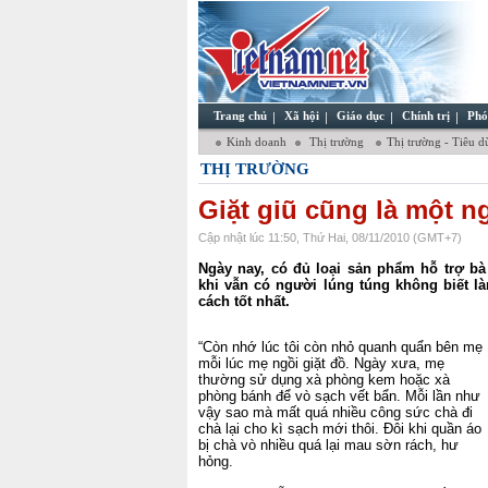
Trang chủ
Xã hội
Giáo dục
Chính trị
Phó
Kinh doanh
Thị trường
Thị trường - Tiêu 
THỊ TRƯỜNG
Giặt giũ cũng là một n
Cập nhật lúc 11:50, Thứ Hai, 08/11/2010 (GMT+7)
Ngày nay, có đủ loại sản phẩm hỗ trợ bà 
khi vẫn có người lúng túng không biết 
cách tốt nhất.
“Còn nhớ lúc tôi còn nhỏ quanh quẩn bên mẹ
mỗi lúc mẹ ngồi giặt đồ. Ngày xưa, mẹ
thường sử dụng xà phòng kem hoặc xà
phòng bánh để vò sạch vết bẩn. Mỗi lần như
vậy sao mà mất quá nhiều công sức chà đi
chà lại cho kì sạch mới thôi. Đôi khi quần áo
bị chà vò nhiều quá lại mau sờn rách, hư
hỏng.