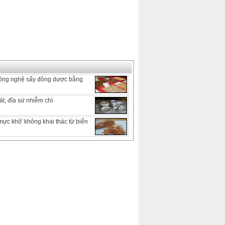
ông nghệ sấy đông dược bằng
t, đĩa sứ nhiễm chì
mực khô' không khai thác từ biển