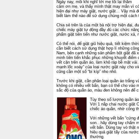
Ngày nay, mỗi khi nghĩ tới mẹ tôi lại thầm
cảm ơn mẹ, và thấy mình thật may mắn vì c
hiện đại như máy giặt, nước giặt… Vậy mà đô
biết làm thế nào để sử dụng chúng một cách t
Chia sẻ trên là của một bà nội trợ hiện đại, đ
chiếc máy giặt tự động đầy đủ các chức năng
phẩm giặt tiên tiến như nước giặt, nước xả
Có thể nói, để giặt giũ hiệu quả, tiết kiệm th
cần biết cách sử dụng thật hợp lí những công
Nam, bên cạnh những sản phẩm bột giặt đã x
minh tiên tiến khắc phục những khuyết điểm c
vết cặn trên quần áo, làm khô ráp bề mặt vải
mạnh lốc xoáy” của loại nước giặt này cho việc
cũng cần một số “bí kíp” nho nhỏ.
Trước khi giặt, cần phân loại quần áo trắng
không có nhiều vết bẩn, bạn có thể cho vào m
sắc độ của quần áo, màu đen không nên để c
Tùy theo số lượng quần áo
Với 1 nắp chai nước giặt 
chiếc áo quần, nhờ công 
Với những vết bẩn “cứng đ
son…hãy dùng tay chấm một 
vết bẩn. Dùng tay vò thật 
hiệu quả giặt tẩy của nước 
thường.