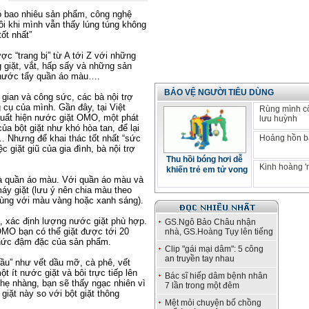
ó bao nhiêu sản phẩm, công nghệ
i khi mình vẫn thấy lúng túng không
ốt nhất”
ược “trang bị” từ A tới Z với những
 giặt, vắt, hấp sấy và những sản
, nước tẩy quần áo màu….
BẢO VỆ NGƯỜI TIÊU DÙNG
ời gian và công sức, các bà nội trợ
 cụ của mình. Gần đây, tại Việt
Rùng mình c
uất hiện nước giặt OMO, một phát
lưu huỳnh
ủa bột giặt như khó hòa tan, để lại
… Nhưng để khai thác tốt nhất “sức
Hoảng hồn bá
 giặt giũ của gia đình, bà nội trợ
Thu hồi bóng hơi dễ
Kinh hoàng '
khiến trẻ em tử vong
 và quần áo màu. Với quần áo màu và
áy giặt (lưu ý nên chia màu theo
ùng với màu vàng hoặc xanh sáng).
, xác định lượng nước giặt phù hợp.
GS.Ngô Bảo Châu nhận
OMO bạn có thể giặt được tới 20
nhà, GS.Hoàng Tụy lên tiếng
thức đậm đặc của sản phẩm.
Clip "gái mại dâm": 5 công
an truyền tay nhau
ầu” như vết dầu mỡ, cà phê, vết
ít nước giặt và bôi trực tiếp lên
Bác sĩ hiếp dâm bệnh nhân
nhẹ nhàng, bạn sẽ thấy ngạc nhiên vì
7 lần trong một đêm
giặt này so với bột giặt thông
Mệt mỏi chuyện bố chồng