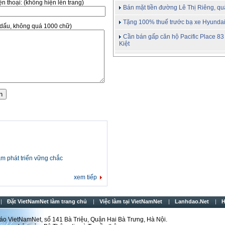
̣n thoại:
(không hiện lên trang)
Bán mặt tiền đường Lê Thị Riêng, qu
Tặng 100% thuế trước bạ xe Hyunda
ó dấu, không quá 1000 chữ)
Cần bán gấp căn hộ Pacific Place 8
Kiệt
Cần mua gấp đất khu Hùng Vương T
Ford Mondeo giảm gần 100triệu/xe
Cần bán gấp lô đất đường Nguyễn 
Cần thuê rất gấp căn hộ
Hà Nội: Cho thuê nhà 6 tầng đường 
m phát triển vững chắc
xem tiếp
Đặt VietNamNet làm trang chủ
Việc làm tại VietNamNet
Lanhdao.Net
H
́o VietNamNet, số 141 Bà Triệu, Quận Hai Bà Trưng, Hà Nội.