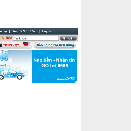
n đọc
Tuần VN
2 Sao
English
RSS