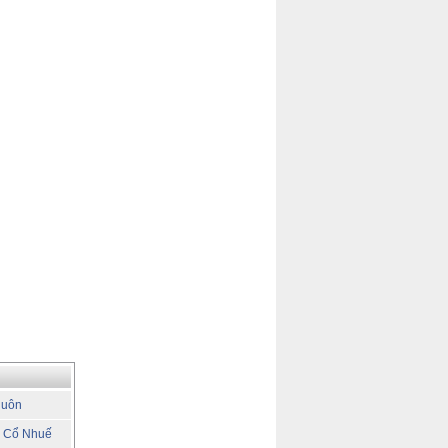
luôn
o Cổ Nhuế