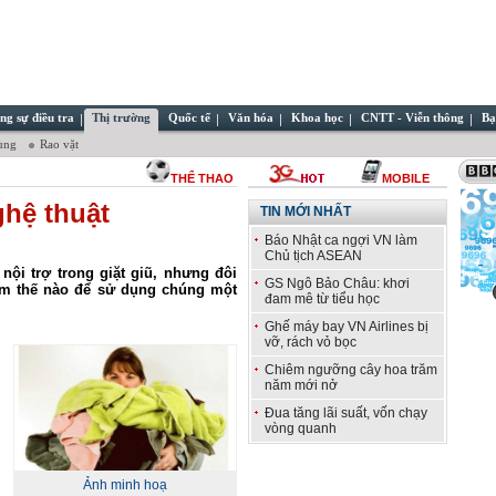
ng sự điều tra
Thị trường
Quốc tế
Văn hóa
Khoa học
CNTT - Viễn thông
Bạ
dùng
Rao vặt
THỂ THAO
MOBILE
ghệ thuật
TIN MỚI NHẤT
Báo Nhật ca ngợi VN làm
Chủ tịch ASEAN
nội trợ trong giặt giũ, nhưng đôi
GS Ngô Bảo Châu: khơi
làm thế nào để sử dụng chúng một
đam mê từ tiểu học
Ghế máy bay VN Airlines bị
vỡ, rách vỏ bọc
Chiêm ngưỡng cây hoa trăm
năm mới nở
Đua tăng lãi suất, vốn chạy
vòng quanh
Ảnh minh hoạ