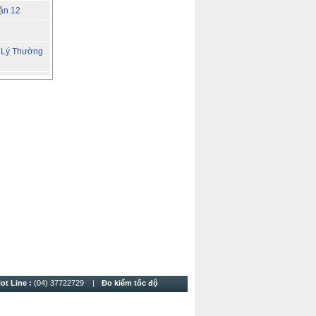
ận 12
i
3 Lý Thường
iền Châu
Hữu Thọ
Tam Trinh
ot Line :
(04) 37722729
Đo kiểm tốc độ