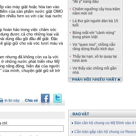
"để ý" nàng dâu
iếp vào máy giặt hoặc hòa tan vào
Chiêm ngưỡng cây hoa trăm
c điểm của sản phẩm nước giặt OMO
năm mới nở
kiệm nhiều hơn so với các loại nước
Lá thư gửi người đàn bà 15
tuổi
áp hoàn hảo trong việc chăm sóc
Bỏng mắt với "cảnh nóng"
ử dụng được cả cho những loại vải
trong phim Việt
hải dùng dầu gội đầu để giặt. Đặc
sẽ giúp giữ cho vải vóc tươi màu và
Vợ "quen mui", chồng cắn
răng dùng thuốc kích dục
Thấy tai nạn, vô tư quay lại
am nhưng đã không còn xa lạ với
hình ảnh
 là ở những nước phát triển như Mỹ
ống năng động, hiện đại của người
Vợ thấy xác chồng nổi gần
” của mình, chuyện giặt giũ sẽ trở
nhà
In tin này
Chia sẻ
RAO VẶT
Bán căn hộ chung cư Mỹ Đình vào ở 
a chỉ:
Cần bán gấp căn hộ chung cư Resc