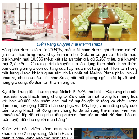
Điểm vàng khuyến mại Melinh Plaza
Hàng hóa được giảm từ 20-50%, mỗi mặt hàng được ghi rõ ràng giá cũ,
giá mới theo từng mức khuyến mại, như: Sofa nỉ có giá cũ 16,536 triệu,
giá khuyến mại 10,536 triệu; két sắt an toàn giá cũ 5,267 triệu, giá khuyến
mại 2,7 triệu... Chương trình khuyến mại áp dụng theo nhiều hình thức,
bên cạnh giảm giá còn có tặng quà hay mua một tặng một. Hiện tại những
mặt hàng được khách quan tâm nhiều nhất tại Melinh Plaza phần lớn để
phục vụ cho nhu cầu Tết như Sofa, nội thất phòng ngủ, thiết bị vệ sinh,
hàng gia dụng, đồ điện tử, thảm trang trí.
Đại diện Trung tâm thương mại Melinh PLAZA cho biết: "Đáp ứng nhu cầu
mua sắm của khách hàng chúng tôi đã chuẩn bị một lượng lớn hàng hóa
với hơn 40.000 sản phẩm các loại có nguồn gốc rõ ràng và chất lượng
đảm bảo, huy động 100% nhân sự phục vụ. Đặc biệt, vào những ngày cuối
tuần lượng khách rất đông nên chúng tôi đã bổ sung thêm nhân viên vận
chuyển và lắp đặt cũng như tăng cường công tác an ninh để đảm bảo an
toàn tuyệt đối cho người mua hàng."
Khác với các điểm vàng mua sắm
khác chỉ có 2 ngày vàng, Melinh Plaza
dành 8 ngày vàng vào các ngày thứ 7