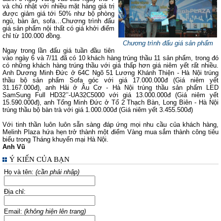
và chủ nhật với nhiều mặt hàng giá trị
được giảm giá tới 50% như bộ phòng
ngủ, bàn ăn, sofa…Chương trình đấu
giá sản phẩm nội thất có giá khởi điểm
chỉ từ 100.000 đồng.
Chương trình đấu giá sản phẩm
Ngay trong lần đấu giá tuần đầu tiên
vào ngày 6 và 7/11 đã có 10 khách hàng trúng thầu 11 sản phẩm, trong đó
có những khách hàng trúng thầu với giá thấp hơn giá niêm yết rất nhiều.
Anh Dương Minh Đức ở 64C Ngõ 51 Lương Khánh Thiện - Hà Nội trúng
thầu bộ sản phẩm Sofa góc với giá 17.000.000đ (Giá niêm yết
31.167.000đ), anh Hải ở Âu Cơ - Hà Nội trúng thầu sản phẩm LED
SamSung Full HD32’’-UA32C5000 với giá 13.000.000đ (Giá niêm yết
15.590.000đ), anh Tống Minh Đức ở Tổ 2 Thạch Bàn, Long Biên - Hà Nội
trúng thầu bộ bàn trà với giá 1.000.000đ (Giá niêm yết 3.455.500đ)
Với tinh thần luôn luôn sẵn sàng đáp ứng mọi nhu cầu của khách hàng,
Melinh Plaza hứa hẹn trở thành một điểm Vàng mua sắm thành công tiêu
biểu trong Tháng khuyến mại Hà Nội.
Anh Vũ
Ý KIẾN CỦA BẠN
Họ và tên:
(cần phải nhập)
Địa chỉ:
Email:
(không hiện lên trang)