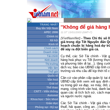
TRANG NHẤT
''Không để giá hàng h
Bay lên Việt Nam
APEC 2006
11:37' 13/01/2003 (GMT+7)
Chính trị
(VietNamNet)
- Theo Chỉ thị số 
Xã hội
giá trong dịp Tết Nguyên đán Q
Kinh tế
hoạch chuẩn bị hàng hoá dự tr
Chính sách
để xảy ra đột biến giá cả.
Doanh nhân
Cụ thể, các Sở Tài chính - Vật 
Tài chính
hàng hoá phục vụ Tết (lương thự
Kinh doanh
và phương tiện đi lại...); tăng c
Thị trường
dịch vụ; báo cáo UBND cấp tỉnh có
Việc làm
trường và nhu cầu để kịp thời tổ
Thế giới
Quốc tế
Căn cứ vào phân cấp quản lý tại 
Văn hoá
UBND cấp tỉnh xem xét quy định g
Giải trí
vụ trong giữ xe đạp, xe máy, ôtô; 
Thể thao
mạng, công trình văn hoá, danh la
CNTT - Viễn thông
quan các di tích lịch sử, cách m
Autonet
và người nước ngoài.
Khoa học - Sức khoẻ
Các Sở Tài chính - Vật giá chịu 
Giáo dục
thuế, hải quan, công an...) kiểm 
Phóng sự - Ký sự