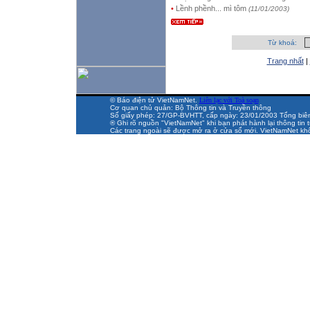
•
Lềnh phềnh... mì tôm
(11/01/2003)
Từ khoá:
Trang nhất
|
© Báo điện tử VietNamNet.
Liên lạc với Toà soạn
Cơ quan chủ quản: Bộ Thông tin và Truyền thông
Số giấy phép: 27/GP-BVHTT, cấp ngày: 23/01/2003 Tổng biên t
® Ghi rõ nguồn "VietNamNet" khi bạn phát hành lại thông tin t
Các trang ngoài sẽ được mở ra ở cửa sổ mới. VietNamNet khô