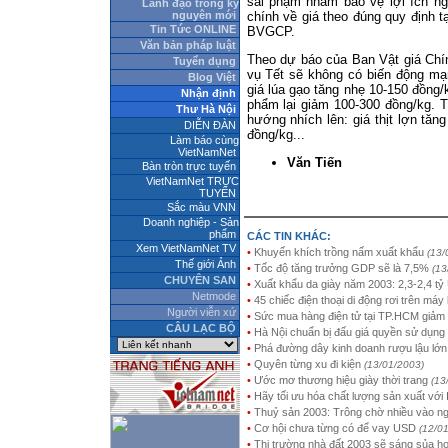
sai phạm nhằm bảo vệ lợi ích ng
Lãnh đạo trong kỷ
nguyên mới
chính về giá theo đúng quy định 
Tin Tức ONLINE
BVGCP.
Văn bản pháp luật
Theo dự báo của Ban Vật giá Chí
Tuyển dụng
vụ Tết sẽ không có biến động mạ
Blog Việt
giá lúa gạo tăng nhẹ 10-150 đồng/
Nhận định
phẩm lại giảm 100-300 đồng/kg. T
Thư Hà Nội
hướng nhích lên: giá thịt lợn tă
DIỄN ĐÀN
đồng/kg...
Làm báo cùng
VietNamNet
Văn Tiến
Bàn tròn trực tuyến
VietNamNet TRỰC
TUYẾN
Sắc màu VNN
Doanh nghiệp - Sản
phẩm
CÁC TIN KHÁC:
Xem VietNamNet TV
•
Khuyến khích trồng nấm xuất khẩu
(13/
Thế giới Ảnh
•
Tốc độ tăng trưởng GDP sẽ là 7,5%
(13
CHUYÊN SAN
•
Xuất khẩu da giày năm 2003: 2,3-2,4 t
Netmode
•
45 chiếc điện thoại di động rơi trên máy
Người viễn xứ
•
Sức mua hàng điện tử tại TP.HCM giảm
CÂU LẠC BỘ
•
Hà Nội chuẩn bị đấu giá quyền sử dụng 
•
Phá đường dây kinh doanh rượu lậu lớn
•
Quyên từng xu đi kiện
(13/01/2003)
•
Ước mơ thương hiệu giày thời trang
(13
•
Hãy tối ưu hóa chất lượng sản xuất với
•
Thuỷ sản 2003: Trông chờ nhiều vào ng
•
Cơ hội chưa từng có để vay USD
(12/0
•
Thị trường nhà đất 2003 sẽ sáng sủa h