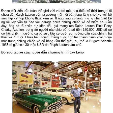
Được biết đến trên toàn thế giới với vai trò một nhà thiết kế thời trang thôi
chưa đủ, Ralph Lauren còn là gương mặt nổi bật trong làng chơi xe với bộ
sưu tập xế hộp không thua kém ai. Ít ngồi sau vô lăng nhưng nhà thiết kế
người Mỹ vẫn tự hào với garage chứa những chiếc xế cổ hiếm có. Gần
đây, ông đã tổ chức sự kiện đấu giá mang tên Ralph Lauren Pink Pony
Charity Auction, trong đó người nào chịu bỏ ra số tiền 150.000 USD sẽ có
cơ hội chiêm ngưỡng cả bộ sưu tập xe dưới sự hướng dẫn của chính nhà
thiết kế 71 tuổi. Chưa hết, người thắng cuộc còn trở thành hành khách của
một trong những chiếc xế cổ hàng đầu thế giới, cụ thể là Bugatti Atlantic
1936 trị giá hơn 30 triệu USD do Ralph Lauren làm chủ.
Bộ sưu tập xe của người dẫn chương trình Jay Leno