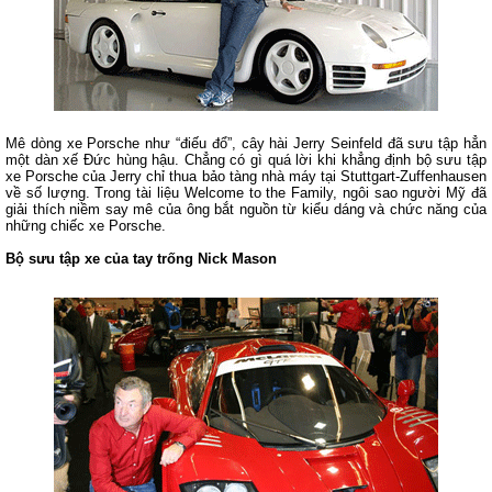
Mê dòng xe Porsche như “điếu đổ”, cây hài Jerry Seinfeld đã sưu tập hẳn
một dàn xế Đức hùng hậu. Chẳng có gì quá lời khi khẳng định bộ sưu tập
xe Porsche của Jerry chỉ thua bảo tàng nhà máy tại Stuttgart-Zuffenhausen
về số lượng. Trong tài liệu Welcome to the Family, ngôi sao người Mỹ đã
giải thích niềm say mê của ông bắt nguồn từ kiểu dáng và chức năng của
những chiếc xe Porsche.
Bộ sưu tập xe của tay trống Nick Mason