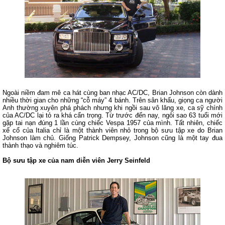
Ngoài niềm đam mê ca hát cùng ban nhạc AC/DC, Brian Johnson còn dành
nhiều thời gian cho những “cỗ máy” 4 bánh. Trên sân khấu, giọng ca người
Anh thường xuyên phá phách nhưng khi ngồi sau vô lăng xe, ca sỹ chính
của AC/DC lại tỏ ra khá cẩn trọng. Từ trước đến nay, ngôi sao 63 tuổi mới
gặp tai nạn đúng 1 lần cùng chiếc Vespa 1957 của mình. Tất nhiên, chiếc
xế cổ của Italia chỉ là một thành viên nhỏ trong bộ sưu tập xe do Brian
Johnson làm chủ. Giống Patrick Dempsey, Johnson cũng là một tay đua
thành thạo và nghiêm túc.
Bộ sưu tập xe của nam diễn viên Jerry Seinfeld