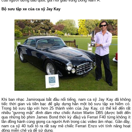
của người đứng đầu quốc gia Hồi giáo vùng Đông Nam Á.
Bộ sưu tập xe của ca sỹ Jay Kay
Khi ban nhạc Jamiroquai bắt đầu nổi tiếng, nam ca sỹ Jay Kay đã không
tiếc thời gian và tiền bạc để gây dựng hẳn một bộ sưu tập xe hiếm có.
Trong bộ sưu tập với hơn 25 thành viên của Jay Kay, có thể kể đến rất
nhiều “gương mặt” đình đám như chiếc Aston Martin DB5 (được biết đến
qua những bộ phim James Bond thời kỳ đầu) và Ferrari F40 từng không ít
lần đồng hành cùng giọng ca người Anh trong các video âm nhạc. Gần đây,
nam ca sỹ 40 tuổi tỏ ra rất say mê chiếc Ferrari Enzo với tính năng hoạt
động miễn chê và dễ sử dụng.