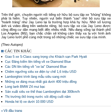
Trên thế giới, chuyện người nổi tiếng sở hữu bộ sưu tập xe “khủng” không
phải là hiếm. Tuy nhiên, người vụt biến thành “sao” nhờ bộ sưu tập xe
“hoành tráng” như Jay Leno lại là trường hợp khá hy hữu. Nhờ số lượng
ảnh và video đăng trên website riêng, bộ sưu tập xe của Jay Leno được
cộng đồng cư dân mạng biết đến nhiều nhất. Nếu đang sống tại thành phố
Los Angeles (Mỹ), bạn chắc chắn sẽ không cảm thấy xa lạ với hình ảnh
Jay Leno lướt phố cùng một trong số những chiếc xe sưu tập của mình.
(Theo Autopro)
CÁC TIN KHÁC
Giao 5 xe S-Class sang trọng cho Khách sạn Park Hyatt
Cục Đăng kiểm lên tiếng về xe Diamond Blue
Các DN lên tiếng về "xe lai" Diamond Blue
Chiêm ngưỡng siêu xe điện tự chế 1,6 triệu USD
Lamborghini trình làng mẫu siêu sang mới
Những xe đáng mua nhất giá dưới 400 triệu đồng
Long lanh BMW Z4 mui bạc
Sản xuất siêu xe thể thao Lamborghini đạt 300km/h
Thị trường ôtô trong nước sôi động cuối năm
Honda hé lộ xe dưới 10.000 USD
Về đầu trang