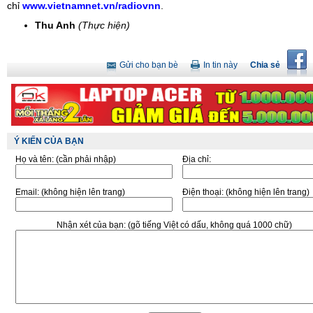
chỉ
www.vietnamnet.vn/radiovnn
.
Thu Anh
(Thực hiện)
Gửi cho bạn bè
In tin này
Chia sẻ
Ý KIẾN CỦA BẠN
Họ và tên:
(cần phải nhập)
Địa chỉ:
Email:
(không hiện lên trang)
Điện thoại:
(không hiện lên trang)
Nhận xét của bạn:
(gõ tiếng Việt có dấu, không quá 1000 chữ)