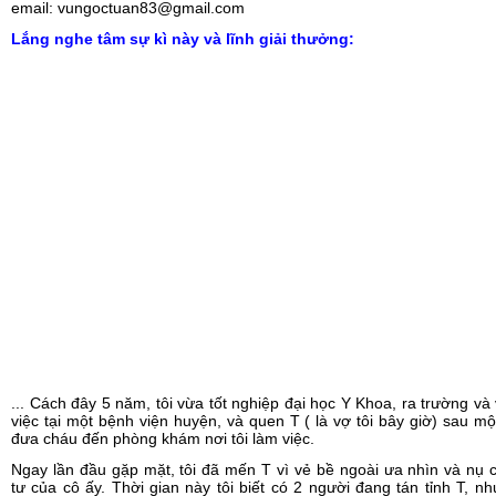
email: vungoctuan83@gmail.com
Lắng nghe tâm sự kì này và lĩnh giải thưởng:
... Cách đây 5 năm, tôi vừa tốt nghiệp đại học Y Khoa, ra trường và
việc tại một bệnh viện huyện, và quen T ( là vợ tôi bây giờ) sau mộ
đưa cháu đến phòng khám nơi tôi làm việc.
Ngay lần đầu gặp mặt, tôi đã mến T vì vẻ bề ngoài ưa nhìn và nụ 
tư của cô ấy. Thời gian này tôi biết có 2 người đang tán tỉnh T, nh