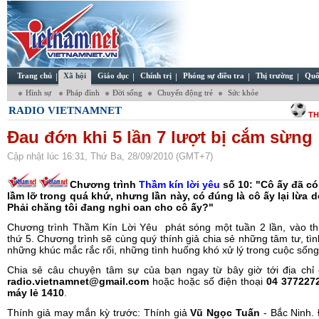
Trang chủ
Xã hội
Giáo dục
Chính trị
Phóng sự điều tra
Thị trường
Quố
Hình sự
Pháp đình
Đời sống
Chuyển động trẻ
Sức khỏe
RADIO VIETNAMNET
TH
Đau đớn khi 5 lần 7 lượt bị cắm sừng
Cập nhật lúc 16:31, Thứ Ba, 28/09/2010 (GMT+7)
Chương trình
Thầm kín lời yêu
số 10: "Cô ấy đã có
lầm lỡ trong quá khứ, nhưng lần này, có đúng là cô ấy lại lừa d
Phải chăng tôi đang nghi oan cho cô ấy?"
Chương trình Thầm Kín Lời Yêu phát sóng một tuần 2 lần, vào th
thứ 5. Chương trình sẽ cùng quý thính giả chia sẻ những tâm tư, tì
những khúc mắc rắc rối, những tình huống khó xử lý trong cuộc sống
Chia sẻ câu chuyện tâm sự của bạn ngay từ bây giờ tới địa chỉ 
radio.vietnamnet@gmail.com
hoặc hoặc số điện thoại
04 3772272
máy lẻ 1410
.
Thính giả may mắn kỳ trước: Thính giả
Vũ Ngọc Tuấn
- Bắc Ninh. 