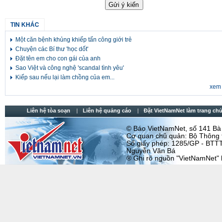
TIN KHÁC
Một căn bệnh khủng khiếp tấn công giới trẻ
Chuyện các Bí thư 'học dốt'
Đặt tên em cho con gái của anh
Sao Việt và công nghệ 'scandal tình yêu'
Kiếp sau nếu lại làm chồng của em...
xem 
Liên hệ tòa soạn
Liên hệ quảng cáo
Đặt VietNamNet làm trang chu
© Báo VietNamNet, số 141 Bà T
Cơ quan chủ quản: Bộ Thông t
Số giấy phép: 1285/GP - BTTT
Nguyễn Văn Bá
® Ghi rõ nguồn "VietNamNet" khi