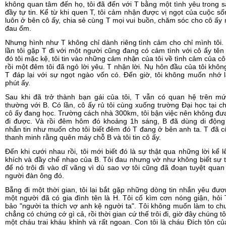
không quan tâm đến họ, tôi đã đến với T bằng một tình yêu trong 
đầy tự tin. Kể từ khi quen T, tôi cảm nhận được vị ngọt của cuộc số
luôn ở bên cô ấy, chia sẻ cùng T mọi vui buồn, chăm sóc cho cô ấy 
đau ốm.
Nhưng hình như T không chỉ dành riêng tình cảm cho chỉ mình tôi.
lần tôi gặp T đi với một người cũng đang có cảm tình với cô ấy tên
đó tôi mặc kệ, tôi tin vào những cảm nhận của tôi về tình cảm của cô
rồi một đêm tôi đã ngỏ lời yêu. T nhận lời. Nụ hôn đầu của tôi khô
T đáp lại với sự ngọt ngào vốn có. Đến giờ, tôi không muốn nhớ l
phút ấy.
Sau khi đã trở thành bạn gái của tôi, T vẫn có quan hệ trên mứ
thường với B. Có lần, cô ấy rủ tôi cùng xuống trường Đại học tại c
cô ấy đang học. Trường cách nhà 300km, tôi bận việc nên không đư
đi được. Và rồi đêm hôm đó khoảng 1h sáng, B đã dùng di động
nhắn tin như muốn cho tôi biết đêm đó T đang ở bên anh ta. T đã 
thanh minh rằng quên máy chỗ B và tôi tin cô ấy.
Đến khi cưới nhau rồi, tôi mới biết đó là sự thật qua những lời kể l
khích và đầy chế nhạo của B. Tôi đau nhưng vờ như không biết sự t
để nó trôi đi vào dĩ vãng vì dù sao vợ tôi cũng đã đoạn tuyệt quan
người đàn ông đó.
Bẵng đi một thời gian, tôi lại bắt gặp những dòng tin nhắn yêu đư
một người đã có gia đình tên là H. Tôi cố kìm cơn nóng giận, hỏi 
bảo "người ta thích vợ anh kệ người ta". Tôi không muốn làm to ch
chẳng có chứng cớ gì cả, rồi thời gian cứ thế trôi đi, giờ đây chúng tô
một cháu trai kháu khỉnh và rất ngoan. Con tôi là cháu Đích tôn c