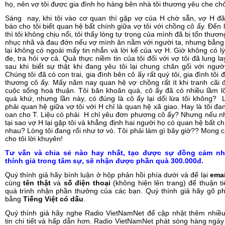
họ, nên vợ tôi được gia đình họ hàng bên nhà tôi thương yêu che ch
Sáng nay, khi tôi vào cơ quan thì gặp vợ của H chờ sẵn, vợ H đ
báo cho tôi biết quan hệ bất chính giữa vợ tôi với chồng cô ấy. Đến 
thì tôi không chịu nổi, tôi thấy lòng tự trọng của mình đã bị tổn thươn
nhục nhã và đau đớn nếu vợ mình ăn nằm với người ta, nhưng bằn
lại không có ngoài mấy tin nhắn và lời kể của vợ H. Giờ không có lý
đe, tra hỏi vợ cả. Quả thực niềm tin của tôi đối với vợ tôi đã lung la
sau khi biết sự thật khi đang yêu tôi lại chung chăn gối với ngườ
Chúng tôi đã có con trai, gia đình bên cô ấy rất quý tôi, gia đình tôi đ
thương cô ấy. Mấy năm nay quan hệ vợ chồng rất ít khi tranh cãi đ
cuộc sống hoà thuận. Tôi băn khoăn quá, cô ấy đã có nhiều lầm l
quá khứ, nhưng lần này, có đúng là cô ấy lại dối lừa tôi không? 
phải quan hệ giữa vợ tôi với H chỉ là quan hệ xã giao. Hay là tôi đa
oan cho T. Liệu có phải H chỉ yêu đơn phương cô ấy? Nhưng nếu n
tại sao vợ H lại gặp tôi và khẳng định hai người họ có quan hệ bất ch
nhau? Lòng tôi đang rối như tơ vò. Tôi phải làm gì bây giờ?? Mong 
cho tôi lời khuyên!
Tư vấn và chia sẻ nào hay nhất, tạo được sự đồng cảm nh
thính giả trong tâm sự, sẽ nhận được phần quà 300.000đ.
Quý thính giả hãy bình luận ở hộp phản hồi phía dưới và để lại
emai
cùng
tên thật
và
số điện thoại
(không hiện lên trang) để thuận t
quá trình nhận phần thưởng của các bạn. Quý thính giả hãy gõ p
bằng
Tiếng Việt có dấu
.
Quý thính giả hãy nghe Radio VietNamNet để cập nhật thêm nhiều
tin chi tiết và hấp dẫn hơn. Radio VietNamNet phát sóng hàng ngày 