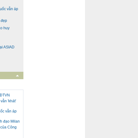
Quốc vẫn áp
h đẹp
ao huy
ại ASIAD
i ĐTVN
vẫn 'khát'
uốc vẫn áp
nh đạo Milan
h của Công