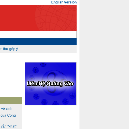
English version
 vệ sinh
h của Công
vẫn "khát"