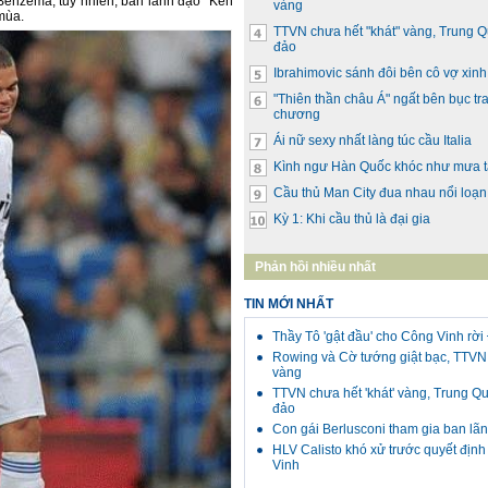
Benzema, tuy nhiên, ban lãnh đạo “Kền
vàng
/mùa.
TTVN chưa hết "khát" vàng, Trung 
đảo
Ibrahimovic sánh đôi bên cô vợ xin
"Thiên thần châu Á" ngất bên bục tr
chương
Ái nữ sexy nhất làng túc cầu Italia
Kình ngư Hàn Quốc khóc như mưa t
Cầu thủ Man City đua nhau nổi loạn
Kỳ 1: Khi cầu thủ là đại gia
Phản hồi nhiều nhất
TIN MỚI NHẤT
Thầy Tô 'gật đầu' cho Công Vinh rờ
Rowing và Cờ tướng giật bạc, TTVN 
vàng
TTVN chưa hết 'khát' vàng, Trung Q
đảo
Con gái Berlusconi tham gia ban lã
HLV Calisto khó xử trước quyết địn
Vinh