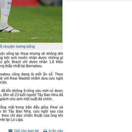
 về chuyện lương bổng
cuộc sống tại Real nhưng sẽ không đời
ng bởi anh muốn nhận được những gì
 gốc Brazil chỉ được nhận 1,8 triệu
ng thấp nhất tại Bernabeu.
rnabeu cũng đang là một ẩn số. Theo
n hệ với Real Madrid nhằm đưa cựu ngôi
 tới.
đã tốn không ít công sức mới có được
, tiền vệ 23 tuổi người Tây Ban Nha đã
iành cho anh một suất đá chính.
ắng mặt trong trận đấu giữa Real và
o tin Tây Ban Nha, cựu ngôi sao của
 theo chỉ đạo chiến thuật của ông khi
te tại La Liga.
Gửi cho bạn bè
In tin này