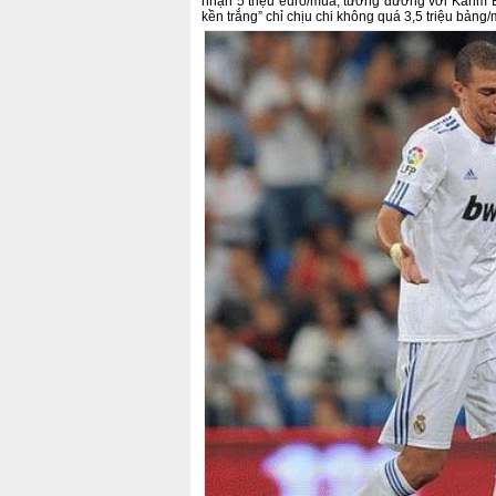
nhận 5 triệu euro/mùa, tương đương với Karim 
kền trắng” chỉ chịu chi không quá 3,5 triệu bảng