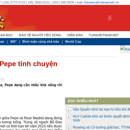
 | (04) 3772-2729 | (08) 3930-8101 | (091) 949-9936 | mail:
hotnews@vietnamnet.vn
ẠN ĐỌC
BẢO VỆ NGƯỜI TIÊU DÙNG
DIỄN ĐÀN
TUANVIETNAM.NET
hao
360°
Bình luận cùng nhà báo
World Cup
Pepe tính chuyện
+7)
a, Pepe đang cân nhắc khả năng rời
ĐỌC NHIỀU NHẤT
Văn Quyến dính tai nạn hi hữu khi đi
HLV Calisto khó xử trước quyết địn
ên giữa Pepe và Real Madrid đang đứng
Vinh
ện lương bổng. Trung vệ người Bồ Đào
 mới có thời hạn tới năm 2015 nếu được
Rowing và Cờ tướng giật bạc, TTVN 