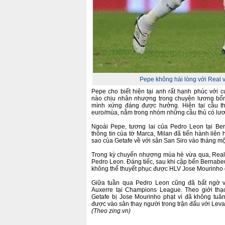
Pepe không hài lòng với Real
Pepe cho biết hiện tại anh rất hạnh phúc với 
nào chịu nhân nhượng trong chuyện lương bổ
mình xứng đáng được hưởng. Hiện tại cầu thủ
euro/mùa, nằm trong nhóm những cầu thủ có lươ
Ngoài Pepe, tương lai của Pedro Leon tại Be
thông tin của tờ Marca, Milan đã tiến hành liê
sao của Getafe về với sân San Siro vào tháng một
Trong kỳ chuyển nhượng mùa hè vừa qua, Real 
Pedro Leon. Đáng tiếc, sau khi cập bến Bernabeu
không thể thuyết phục được HLV Jose Mourinho g
Giữa tuần qua Pedro Leon cũng đã bất ngờ v
Auxerre tại Champions League. Theo giới thạ
Getafe bị Jose Mourinho phạt vì đã không tuân
được vào sân thay người trong trận đấu với Levan
(Theo zing.vn)