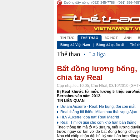
Đường dây nóng: (092) 345-7788 | (091) 356-4657
TIN TỨC
THỂ THAO
3G HOT
ẢNH
B
Bóng đá Việt Nam
Bóng đá quốc tế
Thể t
Thể thao
La liga
Bất đồng lương bổng, 
chia tay Real
Cập nhật lúc 10:05, Chủ Nhật, 03/10/2010 (GMT
Bị Real khước từ mức lương 5 triệu euro/mù
Bernabeu vào năm 2012.
TIN LIÊN QUAN
Dư âm Auxerre - Real: No bụng, đói con mắt
Real thắng tối thiểu, Milan hòa thất vọng Ajax
HLV Auxerre ‘dọa nạt’ Real Madrid
Real: Tìm lời giải cho cơn khô hạn bàn thắng
Theo thông tin mà tờ AS đưa ra, mối lương duy
trước nguy cơ tan vỡ do bất đồng trong chuy
Nha chỉ chấp nhận đặt bút ký vào bản hợp đồng