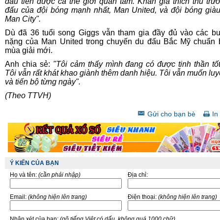
đầu tiên được cả thế giới quan tâm. Khán giả thích thú trướ
đấu của đội bóng mạnh nhất, Man United, và đội bóng giàu
Man City".
Dù đã 36 tuổi song Giggs vẫn tham gia đầy đủ vào các bu
nặng của Man United trong chuyến du đấu Bắc Mỹ chuẩn 
mùa giải mới.
Anh chia sẻ:
"Tôi cảm thấy mình đang có được tinh thần tốt
Tôi vẫn rất khát khao giành thêm danh hiệu. Tôi vẫn muốn luy
và tiến bộ từng ngày".
(Theo TTVH)
Gửi cho bạn bè
In 
Ý KIẾN CỦA BẠN
Họ và tên:
(cần phải nhập)
Địa chỉ:
Email:
(không hiện lên trang)
Điện thoại:
(không hiện lên trang)
Nhận xét của bạn:
(gõ tiếng Việt có dấu, không quá 1000 chữ)