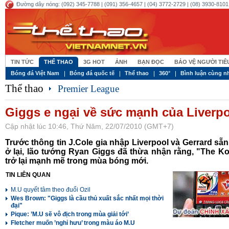
Đường dây nóng: (092) 345-7788 | (091) 356-4657 | (04) 3772-2729 | (08) 3930-8101 
TIN TỨC
THỂ THAO
3G HOT
ẢNH
BẠN ĐỌC
BẢO VỆ NGƯỜI TI
Bóng đá Việt Nam
Bóng đá quốc tế
Thể thao
360°
Bình luận cùng n
Thể thao
Premier League
Giggs e ngại về sức mạnh của Liverp
Cập nhật lúc 10:46, Thứ Năm, 22/07/2010 (GMT+7)
Trước thông tin J.Cole gia nhập Liverpool và Gerrard sẵ
ở lại, lão tướng Ryan Giggs đã thừa nhận rằng, "The K
trở lại mạnh mẽ trong mùa bóng mới.
TIN LIÊN QUAN
M.U quyết tâm theo đuổi Ozil
Wes Brown: "Giggs là cầu thủ xuất sắc nhất mọi thời
đại"
Pique: ’M.U sẽ vô địch trong mùa giải tới’
Fletcher muốn ’nghỉ hưu’ trong màu áo M.U