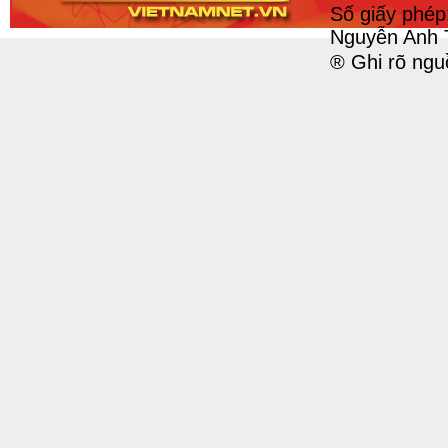
Số giấy phé
Nguyễn Anh 
® Ghi rõ ngu