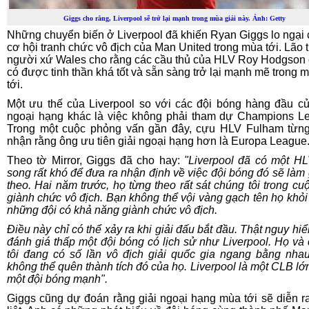
Giggs cho rằng, Liverpool sẽ trở lại mạnh trong mùa giải này. Ảnh: Getty
Những chuyển biến ở Liverpool đã khiến Ryan Giggs lo ngại
cơ hội tranh chức vô địch của Man United trong mùa tới. Lão
người xứ Wales cho rằng các cầu thủ của HLV Roy Hodgson
có được tinh thần khá tốt và sẵn sàng trở lại mạnh mẽ trong 
tới.
Một ưu thế của Liverpool so với các đội bóng hàng đầu củ
ngoại hạng khác là việc không phải tham dự Champions L
Trong một cuộc phỏng vấn gần đây, cựu HLV Fulham từn
nhận rằng ông ưu tiên giải ngoại hạng hơn là Europa League
Theo tờ Mirror, Giggs đã cho hay:
"Liverpool đã có một H
song rất khó để đưa ra nhận định về việc đội bóng đó sẽ làm g
theo. Hai năm trước, họ từng theo rất sát chúng tôi trong cu
giành chức vô địch. Bạn không thể vội vàng gạch tên họ khỏ
những đội có khả năng giành chức vô địch.
Điều này chỉ có thể xảy ra khi giải đấu bắt đầu. Thật nguy hi
đánh giá thấp một đội bóng có lịch sử như Liverpool. Họ và
tôi đang có số lần vô địch giải quốc gia ngang bằng nha
không thể quên thành tích đó của họ. Liverpool là một CLB lớn
một đội bóng mạnh".
Giggs cũng dự đoán rằng giải ngoại hạng mùa tới sẽ diễn r