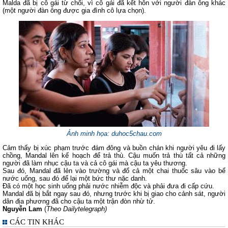
Malda đã bị cô gái từ chối, vì cô gái đã kết hôn với người đàn ông khác
(một người đàn ông được gia đình cô lựa chọn).
Ảnh minh họa: duhoc5chau.com
Cảm thấy bị xúc phạm trước đám đông và buồn chán khi người yêu đi lấy
chồng, Mandal lên kế hoạch để trả thù. Cậu muốn trả thù tất cả những
người đã làm nhục cậu ta và cả cô gái mà cậu ta yêu thương.
Sau đó, Mandal đã lẻn vào trường và đổ cả một chai thuốc sâu vào bể
nước uống, sau đó để lại một bức thư nặc danh.
Đã có một học sinh uống phải nước nhiễm độc và phải đưa đi cấp cứu.
Mandal đã bị bắt ngay sau đó, nhưng trước khi bị giao cho cảnh sát, người
dân địa phương đã cho cậu ta một trận đòn nhừ tử.
Nguyễn Lam
(
Theo Dailytelegraph)
CÁC TIN KHÁC