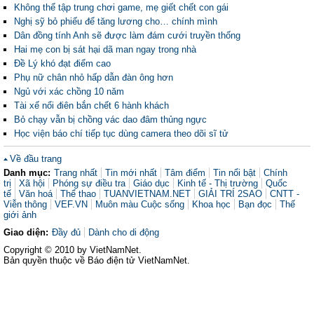
Không thể tập trung chơi game, mẹ giết chết con gái
Nghị sỹ bỏ phiếu để tăng lương cho… chính mình
Dân đồng tính Anh sẽ được làm đám cưới truyền thống
Hai mẹ con bị sát hại dã man ngay trong nhà
Đề Lý khó đạt điểm cao
Phụ nữ chân nhỏ hấp dẫn đàn ông hơn
Ngủ với xác chồng 10 năm
Tài xế nổi điên bắn chết 6 hành khách
Bỏ chạy vẫn bị chồng vác dao đâm thủng ngực
Học viện báo chí tiếp tục dùng camera theo dõi sĩ tử
Về đầu trang
Danh mục:
Trang nhất
Tin mới nhất
Tâm điểm
Tin nổi bật
Chính
trị
Xã hội
Phóng sự điều tra
Giáo dục
Kinh tế - Thị trường
Quốc
tế
Văn hoá
Thể thao
TUANVIETNAM.NET
GIẢI TRÍ 2SAO
CNTT -
Viễn thông
VEF.VN
Muôn màu Cuộc sống
Khoa học
Bạn đọc
Thế
giới ảnh
Giao diện:
Đầy đủ
Dành cho di động
Copyright © 2010 by VietNamNet.
Bản quyền thuộc về Báo điện tử VietNamNet.