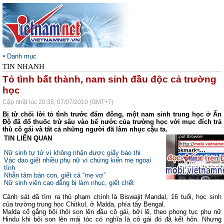
Danh mục
TIN NHANH
Tỏ tình bất thành, nam sinh đầu độc cả trường
học
Cập nhật lúc 20:35, 07/07/2010 (GMT+7)
Bị từ chối lời tỏ tình trước đám đông, một nam sinh trung học ở Ấn
Độ đã đổ thuốc trừ sâu vào bể nước của trường học với mục đích trả
thù cô gái và tất cả những người đã làm nhục cậu ta.
TIN LIÊN QUAN
Nữ sinh tự tử vì không nhận được giấy báo thi
Vác dao giết nhiều phụ nữ vì chứng kiến mẹ ngoại
tình
Nhẫn tâm bán con, giết cả “mẹ vợ”
Nữ sinh viên cao đẳng bị làm nhục, giết chết
Cảnh sát đã tìm ra thủ phạm chính là Biswajit Mandal, 16 tuổi, học sinh
của trường trung học Chitkul, ở Malda, phía tây
Bengal
.
Malda cố gắng bôi thỏi son lên đầu cô gái, bởi lẽ, theo phong tục phụ nữ
Hindu khi bôi son lên mái tóc có nghĩa là cô gái đó đã kết hôn. Nhưng