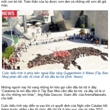
một con bò tót. Toàn thân của họ được sơn đen và những vệt sơn đỏ giả
máu.
Cuộc biểu tình ở
phía bên ngoài Bảo tàng Guggenheim ở Bibao (Tây Ban
Nha)
phản đối việc tổ chức lễ hội đấu bò tót (Ảnh: News)
Những người này hô vang những lời kêu gọi cấm đấu bò tót ở đây.
“Catalonia là nơi đầu tiên ở Tây Ban Nha cấm đấu bò tót, và đây sẽ là ví
dụ cho những nơi khác", ông Aida Gascon, Giám đốc của AnimaNaturalis,
cho biết.
Cuộc biểu tình này diễn ra sau khi có quyết định của Nghị viện Catalan hồi
tháng trước nhằm cấm tổ chức đấu bò tót ở khu vực này từ năm 2012.