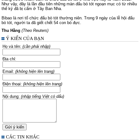
Như vậy, đây là lần đầu tiên những màn đấu bò tót ngoạn mục có từ nhiều
thế kỷ đã bị cấm ở Tây Ban Nha.
Bibao là nơi tổ chức đấu bò tót thường niên. Trong 9 ngày của lễ hội đấu
bò tót, người ta đã giết chết 54 con bò đực.
Thu Hằng
(Theo Reuters)
Ý KIẾN CỦA BẠN
Họ và tên:
(cần phải nhập)
Địa chỉ:
Email:
(không hiện lên trang)
Điện thoại:
(không hiện lên trang)
Nội dung:
(nhập tiếng Việt có dấu)
CÁC TIN KHÁC