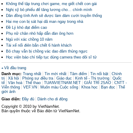
Không thể tập trung chơi game, mẹ giết chết con gái
Nghị sỹ bỏ phiếu để tăng lương cho… chính mình
Dân đồng tính Anh sẽ được làm đám cưới truyền thống
Hai mẹ con bị sát hại dã man ngay trong nhà
Đề Lý khó đạt điểm cao
Phụ nữ chân nhỏ hấp dẫn đàn ông hơn
Ngủ với xác chồng 10 năm
Tài xế nổi điên bắn chết 6 hành khách
Bỏ chạy vẫn bị chồng vác dao đâm thủng ngực
Học viện báo chí tiếp tục dùng camera theo dõi sĩ tử
Về đầu trang
Danh mục:
Trang nhất
Tin mới nhất
Tâm điểm
Tin nổi bật
Chính
trị
Xã hội
Phóng sự điều tra
Giáo dục
Kinh tế - Thị trường
Quốc
tế
Văn hoá
Thể thao
TUANVIETNAM.NET
GIẢI TRÍ 2SAO
CNTT -
Viễn thông
VEF.VN
Muôn màu Cuộc sống
Khoa học
Bạn đọc
Thế
giới ảnh
Giao diện:
Đầy đủ
Dành cho di động
Copyright © 2010 by VietNamNet.
Bản quyền thuộc về Báo điện tử VietNamNet.