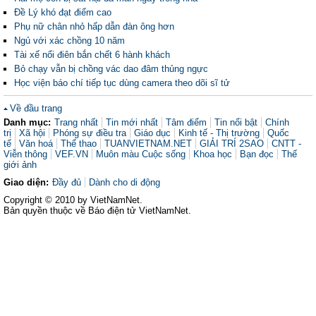
Đề Lý khó đạt điểm cao
Phụ nữ chân nhỏ hấp dẫn đàn ông hơn
Ngủ với xác chồng 10 năm
Tài xế nổi điên bắn chết 6 hành khách
Bỏ chạy vẫn bị chồng vác dao đâm thủng ngực
Học viện báo chí tiếp tục dùng camera theo dõi sĩ tử
Về đầu trang
Danh mục:
Trang nhất
Tin mới nhất
Tâm điểm
Tin nổi bật
Chính
trị
Xã hội
Phóng sự điều tra
Giáo dục
Kinh tế - Thị trường
Quốc
tế
Văn hoá
Thể thao
TUANVIETNAM.NET
GIẢI TRÍ 2SAO
CNTT -
Viễn thông
VEF.VN
Muôn màu Cuộc sống
Khoa học
Bạn đọc
Thế
giới ảnh
Giao diện:
Đầy đủ
Dành cho di động
Copyright © 2010 by VietNamNet.
Bản quyền thuộc về Báo điện tử VietNamNet.