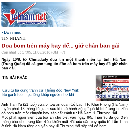
Danh mục
TIN NHANH
Dọa bom trên máy bay để... giữ chân bạn gái
Cập nhật lúc 17:05, 11/08/2010 (GMT+7)
Ngày 10/8, tờ Chinadaily đưa tin một thanh niên tại tỉnh Hà Nam
(Trung Quốc) đã cả gan tung tin đồn có bom trên máy bay để giữ chân
bạn gái.
TIN BÀI KHÁC
Cựu tú bà cũng tranh cử Thống đốc New York
Bé gái 5 tuổi mọc lông khắp người như khỉ
Anh Tian Yu (21 tuổi) vừa bị tòa án quận Cổ Lâu, TP. Khai Phong (Hà Nam)
tuyên phạt 18 tháng tù giam sau khi có hành động “quá khích” tung tin đồn
có bom trên một chuyến bay sắp cất cánh từ Hà Nam đi Thượng Hải.
Một phát ngôn viên của tòa án cho biết vào ngày 8/5, Tian Yu đã gọi điện
thông báo cho trung tâm điều khiển mặt đất của sân bay quốc tế Tân Trịnh
ở tỉnh Hà Nam rằng chuyến bay đi Thượng Hải sắp tới có bom.