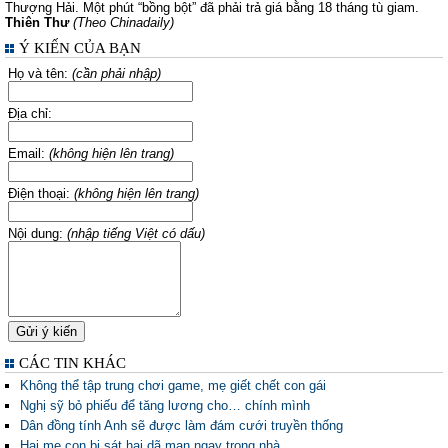
Thượng Hải. Một phút “bồng bột” đã phải trả giá bằng 18 tháng tù giam.
Thiên Thư
(Theo Chinadaily)
Ý KIẾN CỦA BẠN
Họ và tên:
(cần phải nhập)
Địa chỉ:
Email:
(không hiện lên trang)
Điện thoại:
(không hiện lên trang)
Nội dung:
(nhập tiếng Việt có dấu)
CÁC TIN KHÁC
Không thể tập trung chơi game, mẹ giết chết con gái
Nghị sỹ bỏ phiếu để tăng lương cho… chính mình
Dân đồng tính Anh sẽ được làm đám cưới truyền thống
Hai mẹ con bị sát hại dã man ngay trong nhà