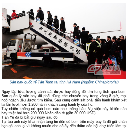
Sân bay quốc tế Tân Trịnh tại tỉnh Hà Nam (Nguồn: Chinapictorial)
Ngay lập tức, lượng cảnh sát được huy động để tìm tung tích quả bom.
Ban quản lý sân bay đã phải dừng các chuyến bay trong vòng 8 giờ, mọi
ngõ ngách đều được tìm kiếm. Sau cùng cảnh sát phải tiến hành khám xét
lại lần lượt hơn 1.200 hành khách cùng hành lý của họ.
Tuy nhiên không có quả bom nào như thông báo. Vụ việc này khiến sân
bay thiệt hại hơn 200.000 Nhân dân tệ (gần 30.000 USD).
Tian Yu đã bị bắt giữ ngay sau đó.
Tại tòa anh này khai nhận tung tin đồn có bom trên máy bay là để giữ chân
bạn gái anh lại vì không muốn cho cô ấy đến thăm các hội chợ triển lãm tại