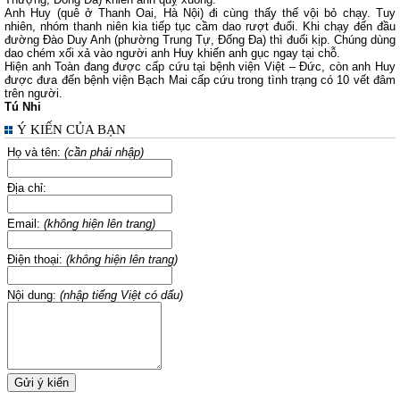
Anh Huy (quê ở Thanh Oai, Hà Nội) đi cùng thấy thế vội bỏ chạy. Tuy
nhiên, nhóm thanh niên kia tiếp tục cầm dao rượt đuổi. Khi chạy đến đầu
đường Đào Duy Anh (phường Trung Tự, Đống Đa) thì đuổi kịp. Chúng dùng
dao chém xối xả vào người anh Huy khiến anh gục ngay tại chỗ.
Hiện anh Toàn đang được cấp cứu tại bệnh viện Việt – Đức, còn anh Huy
được đưa đến bệnh viện Bạch Mai cấp cứu trong tình trạng có 10 vết đâm
trên người.
Tú Nhi
Ý KIẾN CỦA BẠN
Họ và tên:
(cần phải nhập)
Địa chỉ:
Email:
(không hiện lên trang)
Điện thoại:
(không hiện lên trang)
Nội dung:
(nhập tiếng Việt có dấu)