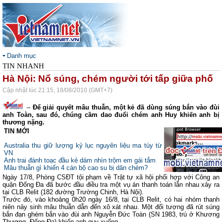
Danh mục
TIN NHANH
Hà Nội: Nổ súng, chém người tới tấp giữa phố
Cập nhật lúc 21:15, 18/08/2010 (GMT+7)
–
Để giải quyết mâu thuẫn, một kẻ đã dùng súng bắn vào đùi
anh Toàn, sau đó, chúng cầm dao đuổi chém anh Huy khiến anh bị
thương nặng.
TIN MỚI
Australia thu giữ lượng kỷ lục nguyên liệu ma túy từ
VN
Anh trai đánh toạc đầu kẻ dám nhìn trộm em gái tắm
Mâu thuẫn gì khiến 4 cán bộ cao su bị dân chém?
Ngày 17/8, Phòng CSĐT tội phạm về Trật tự xã hội phối hợp với Công an
quận Đống Đa đã bước đầu điều tra một vụ án thanh toán lẫn nhau xảy ra
tại CLB Relit (182 đường Trường Chinh, Hà Nội).
Trước đó, vào khoảng 0h20 ngày 16/8, tại CLB Relit, có hai nhóm thanh
niên nảy sinh mâu thuẫn dẫn đến xô xát nhau. Một đối tượng đã rút súng
bắn đạn ghém bắn vào đùi anh Nguyễn Đức Toàn (SN 1983, trú ở Khương
Thượng, Đống Đa) khiến anh quỵ xuống.