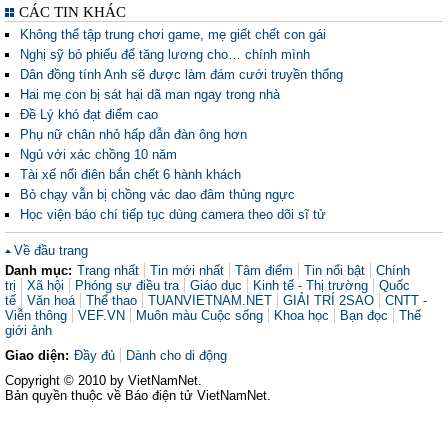
CÁC TIN KHÁC
Không thể tập trung chơi game, mẹ giết chết con gái
Nghị sỹ bỏ phiếu để tăng lương cho… chính mình
Dân đồng tính Anh sẽ được làm đám cưới truyền thống
Hai mẹ con bị sát hại dã man ngay trong nhà
Đề Lý khó đạt điểm cao
Phụ nữ chân nhỏ hấp dẫn đàn ông hơn
Ngủ với xác chồng 10 năm
Tài xế nổi điên bắn chết 6 hành khách
Bỏ chạy vẫn bị chồng vác dao đâm thủng ngực
Học viện báo chí tiếp tục dùng camera theo dõi sĩ tử
Về đầu trang
Danh mục:
Trang nhất
Tin mới nhất
Tâm điểm
Tin nổi bật
Chính
trị
Xã hội
Phóng sự điều tra
Giáo dục
Kinh tế - Thị trường
Quốc
tế
Văn hoá
Thể thao
TUANVIETNAM.NET
GIẢI TRÍ 2SAO
CNTT -
Viễn thông
VEF.VN
Muôn màu Cuộc sống
Khoa học
Bạn đọc
Thế
giới ảnh
Giao diện:
Đầy đủ
Dành cho di động
Copyright © 2010 by VietNamNet.
Bản quyền thuộc về Báo điện tử VietNamNet.