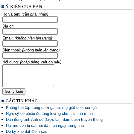
Ý KIẾN CỦA BẠN
Họ và tên:
(cần phải nhập)
Địa chỉ:
Email:
(không hiện lên trang)
Điện thoại:
(không hiện lên trang)
Nội dung:
(nhập tiếng Việt có dấu)
CÁC TIN KHÁC
Không thể tập trung chơi game, mẹ giết chết con gái
Nghị sỹ bỏ phiếu để tăng lương cho… chính mình
Dân đồng tính Anh sẽ được làm đám cưới truyền thống
Hai mẹ con bị sát hại dã man ngay trong nhà
Đề Lý khó đạt điểm cao