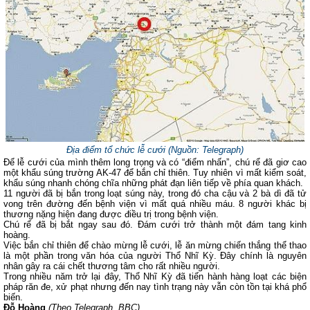
Địa điểm tổ chức lễ cưới (Nguồn: Telegraph)
Để lễ cưới của mình thêm long trọng và có “điểm nhấn”, chú rể đã giơ cao
một khẩu súng trường AK-47 để bắn chỉ thiên. Tuy nhiên vì mất kiểm soát,
khẩu súng nhanh chóng chĩa những phát đạn liên tiếp về phía quan khách.
11 người đã bị bắn trong loạt súng này, trong đó cha cậu và 2 bà dì đã tử
vong trên đường đến bệnh viện vì mất quá nhiều máu. 8 người khác bị
thương nặng hiện đang được điều trị trong bệnh viện.
Chú rể đã bị bắt ngay sau đó. Đám cưới trở thành một đám tang kinh
hoàng.
Việc bắn chỉ thiên để chào mừng lễ cưới, lễ ăn mừng chiến thắng thể thao
là một phần trong văn hóa của người Thổ Nhĩ Kỳ. Đây chính là nguyên
nhân gây ra cái chết thương tâm cho rất nhiều người.
Trong nhiều năm trở lại đây, Thổ Nhĩ Kỳ đã tiến hành hàng loạt các biện
pháp răn đe, xử phạt nhưng đến nay tình trạng này vẫn còn tồn tại khá phổ
biến.
Đỗ Hoàng
(Theo Telegraph, BBC)