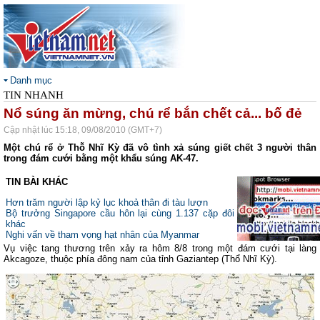
Danh mục
TIN NHANH
Nổ súng ăn mừng, chú rể bắn chết cả... bố đẻ
Cập nhật lúc 15:18, 09/08/2010 (GMT+7)
Một chú rể ở Thỗ Nhĩ Kỳ đã vô tình xả súng giết chết 3 người thân
trong đám cưới bằng một khẩu súng AK-47.
TIN BÀI KHÁC
Hơn trăm người lập kỷ lục khoả thân đi tàu lượn
Bộ trưởng Singapore cầu hôn lại cùng 1.137 cặp đôi
khác
Nghi vấn về tham vọng hạt nhân của Myanmar
Vụ việc tang thương trên xảy ra hôm 8/8 trong một đám cưới tại làng
Akcagoze, thuộc phía đông nam của tỉnh Gaziantep (Thổ Nhĩ Kỳ).