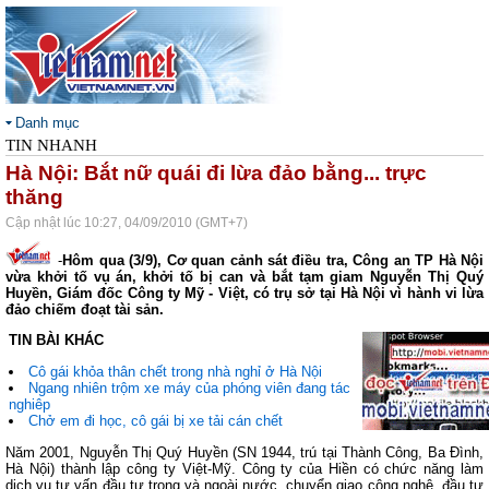
Danh mục
TIN NHANH
Hà Nội: Bắt nữ quái đi lừa đảo bằng... trực
thăng
Cập nhật lúc 10:27, 04/09/2010 (GMT+7)
-
Hôm qua (3/9), Cơ quan cảnh sát điều tra, Công an TP Hà Nội
vừa khởi tố vụ án, khởi tố bị can và bắt tạm giam Nguyễn Thị Quý
Huyền, Giám đốc Công ty Mỹ - Việt, có trụ sở tại Hà Nội vì hành vi lừa
đảo chiếm đoạt tài sản.
TIN BÀI KHÁC
Cô gái khỏa thân chết trong nhà nghỉ ở Hà Nội
Ngang nhiên trộm xe máy của phóng viên đang tác
nghiêp
Chở em đi học, cô gái bị xe tải cán chết
Năm 2001, Nguyễn Thị Quý Huyền (SN 1944, trú tại Thành Công, Ba Đình,
Hà Nội) thành lập công ty Việt-Mỹ. Công ty của Hiền có chức năng làm
dịch vụ tư vấn đầu tư trong và ngoài nước, chuyển giao công nghệ, đầu tư