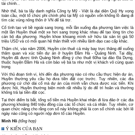
tài chính...
Nhờ thế, bà ta lấy danh nghĩa Công ty Mỹ - Việt là đại diện Quỹ Hy vọng
toàn cầu, một tổ chức phi chính phủ tại Mỹ có nguồn vốn khổng lồ đang đi
tìm các vùng nông thôn ở VN để tài trợ.
Cố tình tạo vẻ bề ngoài sang trọng, mỗi lần xuống địa phương làm việc là
một lần Huyền thuê một xe hơi sang trọng khác nhau để tạo lòng tin cho
cán bộ địa phương. Huyền khoe khoang mình sở hữu tài sản trị giá 50
triệu USD và có mối quan hệ thân thiết với nhiều lãnh đạo cao cấp khác.
Thậm chí, vào năm 2006, Huyền còn thuê cả máy bay trực thăng để xuống
thăm quan và xúc tiến dự án ở huyện Đầm Hà - Quảng Ninh. Tại đây,
Huyền đã được tỉnh Quảng Ninh đồng ý cho thuê 60ha tại đảo Đá Dựng,
thuộc huyện Đầm Hà và còn bảo vệ bà ta như một vị khách vô cùng quan
trọng.
Với thủ đoạn tinh vi, khi đến địa phương nào có nhu cầu thực hiện dự án,
Huyền thường yêu cầu họ đưa tiền đặt cọc trước. Tuy nhiên, các địa
phương cứ chờ dài cổ mà dự án của mình vẫn chưa được xúc tiến. Khi
được hỏi, Huyền thường biện minh rất nhiều lý do để trì hoãn và thường
không trả lại tiền đặt cọc.
Tại thời điểm bị bắt, tổng số tiền mà Huyền khai nhận đi lừa đảo ở các địa
phương khoảng 840 triệu đồng của các tổ chức và cá nhân. Tuy nhiên, cơ
quan chức năng cho rằng con số này không phải là con số chính xác bởi lẽ
ngày nào cũng có người nộp đơn tố cáo Huyền.
Minh Hồ
(tổng hợp)
Ý KIẾN CỦA BẠN