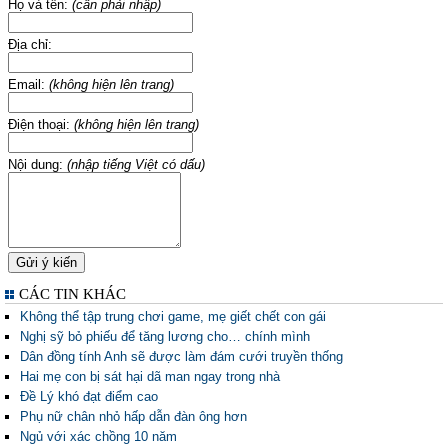
Họ và tên:
(cần phải nhập)
Địa chỉ:
Email:
(không hiện lên trang)
Điện thoại:
(không hiện lên trang)
Nội dung:
(nhập tiếng Việt có dấu)
CÁC TIN KHÁC
Không thể tập trung chơi game, mẹ giết chết con gái
Nghị sỹ bỏ phiếu để tăng lương cho… chính mình
Dân đồng tính Anh sẽ được làm đám cưới truyền thống
Hai mẹ con bị sát hại dã man ngay trong nhà
Đề Lý khó đạt điểm cao
Phụ nữ chân nhỏ hấp dẫn đàn ông hơn
Ngủ với xác chồng 10 năm