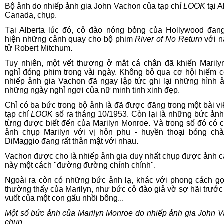
Bộ ảnh do nhiếp ảnh gia John Vachon của tạp chí
LOOK
tại A
Canada, chụp.
Tại Alberta lúc đó, cô đào nóng bỏng của Hollywood đan
hiện những cảnh quay cho bộ phim
River of No Return
với n
tử Robert Mitchum.
Tuy nhiên, một vết thương ở mắt cá chân đã khiến Marily
nghỉ đóng phim trong vài ngày. Không bỏ qua cơ hội hiếm c
nhiếp ảnh gia Vachon đã ngay lập tức ghi lại những hình 
những ngày nghỉ ngơi của nữ minh tinh xinh đẹp.
Chỉ có ba bức trong bộ ảnh là đã được đăng trong một bài viế
tạp chí
LOOK
số ra tháng 10/1953. Còn lại là những bức ản
từng được biết đến của Marilyn Monroe. Và trong số đó có 
ảnh chụp Marilyn với vị hôn phu - huyền thoại bóng ch
DiMaggio đang rất thân mật với nhau.
Vachon được cho là nhiếp ảnh gia duy nhất chụp được ảnh c
này một cách "đường đường chính chính".
Ngoài ra còn có những bức ảnh lạ, khác với phong cách g
thường thấy của Marilyn, như bức cô đào giả vờ sợ hãi trướ
vuốt của một con gấu nhồi bông...
Một số bức ảnh của Marilyn Monroe do nhiếp ảnh gia John 
chụp
.