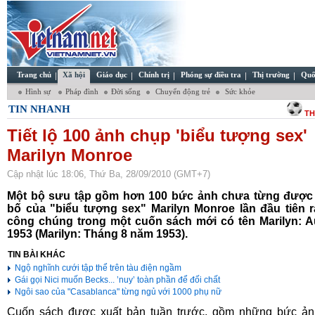
Trang chủ
Xã hội
Giáo dục
Chính trị
Phóng sự điều tra
Thị trường
Quố
Hình sự
Pháp đình
Đời sống
Chuyển động trẻ
Sức khỏe
TIN NHANH
TH
Tiết lộ 100 ảnh chụp 'biểu tượng sex'
Marilyn Monroe
Cập nhật lúc 18:06, Thứ Ba, 28/09/2010 (GMT+7)
Một bộ sưu tập gồm hơn 100 bức ảnh chưa từng được
bố của "biểu tượng sex" Marilyn Monroe lần đầu tiên 
công chúng trong một cuốn sách mới có tên Marilyn: A
1953 (Marilyn: Tháng 8 năm 1953).
TIN BÀI KHÁC
Ngộ nghĩnh cưới tập thể trên tàu điện ngầm
Gái gọi Nici muốn Becks... ’nuy’ toàn phần để đối chất
Ngôi sao của "Casablanca" từng ngủ với 1000 phụ nữ
Cuốn sách được xuất bản tuần trước, gồm những bức ản