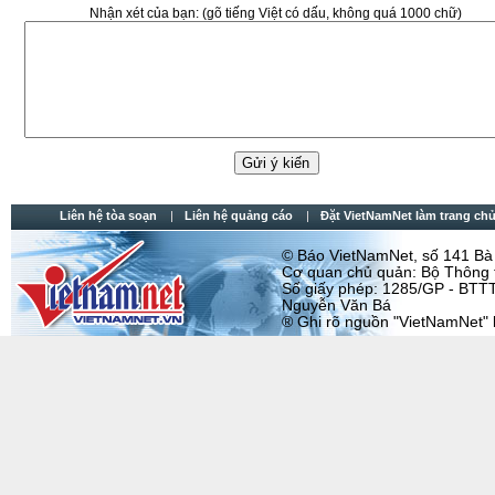
Nhận xét của bạn:
(gõ tiếng Việt có dấu, không quá 1000 chữ)
Liên hệ tòa soạn
Liên hệ quảng cáo
Đặt VietNamNet làm trang chu
© Báo VietNamNet, số 141 Bà T
Cơ quan chủ quản: Bộ Thông t
Số giấy phép: 1285/GP - BTTT
Nguyễn Văn Bá
® Ghi rõ nguồn "VietNamNet" khi