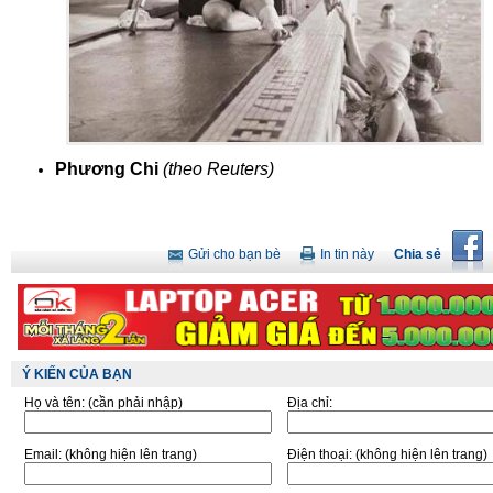
Phương Chi
(theo Reuters)
Gửi cho bạn bè
In tin này
Chia sẻ
Ý KIẾN CỦA BẠN
Họ và tên:
(cần phải nhập)
Địa chỉ:
Email:
(không hiện lên trang)
Điện thoại:
(không hiện lên trang)