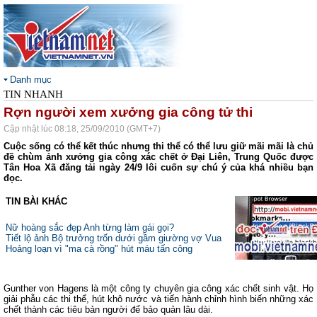
Danh mục
TIN NHANH
Rợn người xem xưởng gia công tử thi
Cập nhật lúc 08:18, 25/09/2010 (GMT+7)
Cuộc sống có thể kết thúc nhưng thi thể có thể lưu giữ mãi mãi là chủ
đề chùm ảnh xưởng gia công xác chết ở Đại Liên, Trung Quốc được
Tân Hoa Xã đăng tải ngày 24/9 lôi cuốn sự chú ý của khá nhiều bạn
đọc.
TIN BÀI KHÁC
Nữ hoàng sắc đẹp Anh từng làm gái gọi?
Tiết lộ ảnh Bộ trưởng trốn dưới gầm giường vợ Vua
Hoảng loạn vì "ma cà rồng" hút máu tấn công
Gunther von Hagens là một công ty chuyên gia công xác chết sinh vật. Họ
giải phẫu các thi thể, hút khô nước và tiến hành chỉnh hình biến những xác
chết thành các tiêu bản người để bảo quản lâu dài.