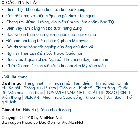
CÁC TIN KHÁC
Hiền Thục khoe dáng bốc lửa bên xe khủng
Con rể bị mẹ vợ kiện hiếp con gái được tại ngoại
Chàng trai đứng đường, giơ biển tìm vợ làm chấn động TQ
Diện váy làm bằng thịt bò tươi nặng 22kg
Bác sĩ bán thận của người nghèo cho người giàu
Đốt xác phi tang triệu phú mỹ phẩm Malaysia
Bất thường bằng tốt nghiệp của ông chủ tịch xã
Nghị sĩ Thái Lan đấm bốc trước Quốc hội
Đuổi việc 1 quan chức Nga bắt HS chống đẩy, hôn chân
Chửi Obama, 1 sinh viên Anh bị cấm đến Mỹ vĩnh viễn
Về đầu trang
Danh mục:
Trang nhất
Tin mới nhất
Tâm điểm
Tin nổi bật
Chính
trị
Xã hội
Phóng sự điều tra
Giáo dục
Kinh tế - Thị trường
Quốc
tế
Văn hoá
Thể thao
TUANVIETNAM.NET
GIẢI TRÍ 2SAO
CNTT -
Viễn thông
VEF.VN
Muôn màu Cuộc sống
Khoa học
Bạn đọc
Thế
giới ảnh
Giao diện:
Đầy đủ
Dành cho di động
Copyright © 2010 by VietNamNet.
Bản quyền thuộc về Báo điện tử VietNamNet.