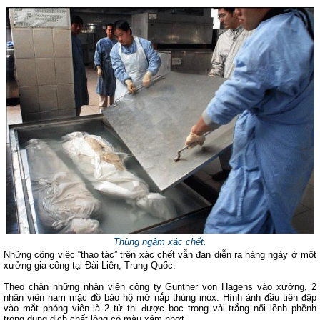
Thùng ngâm xác chết.
Những công việc “thao tác” trên xác chết vẫn đan diễn ra hàng ngày ở một
xưởng gia công tại Đài Liên, Trung Quốc.
Theo chân những nhân viên công ty Gunther von Hagens vào xưởng, 2
nhân viên nam mặc đồ bảo hộ mở nắp thùng inox. Hình ảnh đầu tiên đập
vào mắt phóng viên là 2 tử thi được bọc trong vải trắng nổi lềnh phềnh
trong dung dịch chất lỏng có màu xám nhợt.