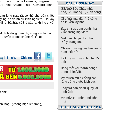
t úp và chỉ có bà Levenita, 5 người lớn
ực Pilao Arcado, cách Salvador (bang
GS.Ngô Bảo Châu nhận
nhà, GS.Hoàng Tụy lên tiếng
đau lòng này, rất có thể chủ của chiếc
Clip "gái mại dâm": 5 công
 một ngư dân nhiều kinh nghiệm. Do vậy
an truyền tay nhau
ro, bất trắc có thể xảy ra khi họ đi với
Bác sĩ hiếp dâm bệnh nhân
7 lần trong một đêm
ịnh là do gió mạnh, sóng lớn lại cộng
c thuyền chòng chành rồi lật úp.
Mệt mỏi chuyện bố chồng
"để ý" nàng dâu
Chiêm ngưỡng cây hoa trăm
năm mới nở
In tin này
Chia sẻ
Lá thư gửi người đàn bà 15
tuổi
Bỏng mắt với "cảnh nóng"
trong phim Việt
Vợ "quen mui", chồng cắn
răng dùng thuốc kích dục
Thấy tai nạn, vô tư quay lại
hình ảnh
a chỉ:
Vợ thấy xác chồng nổi gần
nhà
̣n thoại:
(không hiện lên trang)