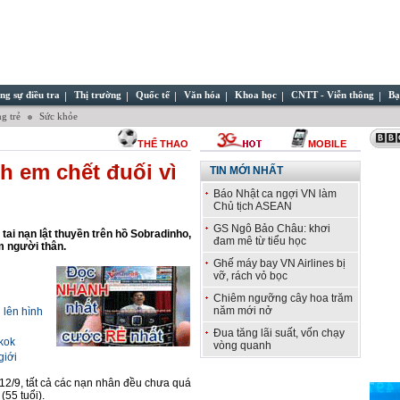
ng sự điều tra
Thị trường
Quốc tế
Văn hóa
Khoa học
CNTT - Viễn thông
Bạ
g trẻ
Sức khỏe
THỂ THAO
MOBILE
h em chết đuối vì
TIN MỚI NHẤT
Báo Nhật ca ngợi VN làm
Chủ tịch ASEAN
GS Ngô Bảo Châu: khơi
 tai nạn lật thuyền trên hồ Sobradinho,
đam mê từ tiểu học
m người thân.
Ghế máy bay VN Airlines bị
vỡ, rách vỏ bọc
Chiêm ngưỡng cây hoa trăm
năm mới nở
 lên hình
Đua tăng lãi suất, vốn chạy
kok
vòng quanh
giới
 12/9, tất cả các nạn nhân đều chưa quá
(55 tuổi).