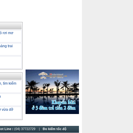
ỏ rơi mơ
àng trai
h, tìm kiếm
h
tư vừa dỡ
ot Line :
(04) 37722729
Đo kiểm tốc độ