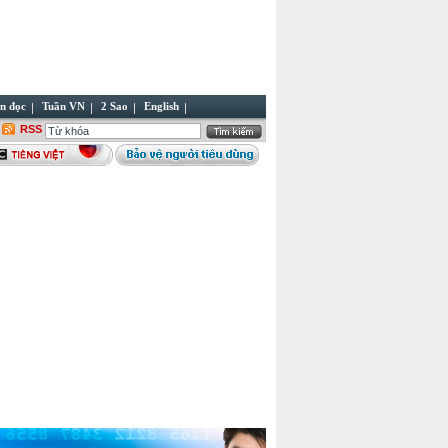
n đọc
Tuần VN
2 Sao
English
RSS