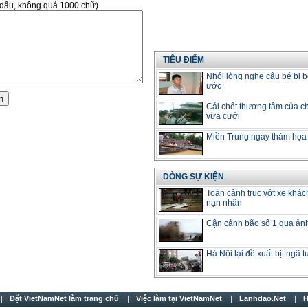
ó dấu, không quá 1000 chữ)
TIÊU ĐIỂM
Nhói lòng nghe cậu bé bị b
ước
Cái chết thương tâm của ch
vừa cưới
Miền Trung ngày thảm họa
DÒNG SỰ KIỆN
Toàn cảnh trục vớt xe khác
nạn nhân
Cận cảnh bão số 1 qua ản
Hà Nội lại đề xuất bịt ngã 
Đặt VietNamNet làm trang chủ
Việc làm tại VietNamNet
Lanhdao.Net
H