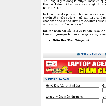
Khi đang đi giữa dòng thì thuyền đột nhiên bị lậ
khác và 1 đứa trẻ bơi được vào bờ gần khu v
Bahia) 740km.
Một cảnh sát địa phương cho biết sau vụ việc 
thuyền sẽ bị cáo buộc tội ngộ sát. “Ông ta là
chắc chẳn ông ta phải lường trước được những rủi 
số lượng người đông như vậy”.
Nguyên nhân ban đầu của vụ tai nạn được xác đ
thêm số người quá tải nên khi ra giữa dòng, chiế
Thiên Thư
(Theo Telegraph)
Gửi cho bạn bè
Ý KIẾN CỦA BẠN
Họ và tên:
(cần phải nhập)
Đị
Email:
(không hiện lên trang)
Điê