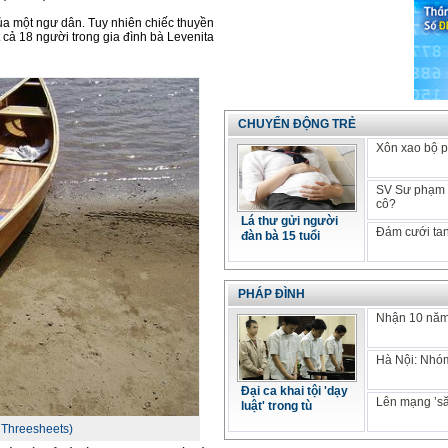
ủa một ngư dân. Tuy nhiên chiếc thuyền
 cả 18 người trong gia đình bà Levenita
CHUYỂN ĐỘNG TRẺ
Xôn xao bộ p
SV Sư phạm k
cô?
Lá thư gửi người
Đám cưới tan
đàn bà 15 tuổi
PHÁP ĐÌNH
Nhận 10 năm 
Hà Nội: Nhóm
Đại ca khai tội 'dạy
Lên mạng ’să
luật' trong tù
 Threesheets)