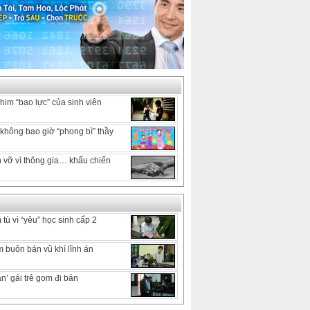
him “bạo lực” của sinh viên
hông bao giờ “phong bì” thầy
 vỡ vì thông gia… khẩu chiến
tù vì “yêu” học sinh cấp 2
 buôn bán vũ khí lĩnh án
n’ gái trẻ gom đi bán