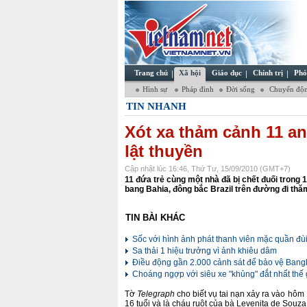
Trang chủ
Xã hội
Giáo dục
Chính trị
Phó
Hình sự
Pháp đình
Đời sống
Chuyển độn
TIN NHANH
Xót xa thảm cảnh 11 an
lật thuyền
Cập nhật lúc 16:46, Thứ Tư, 15/09/2010 (GMT+7)
11 đứa trẻ cùng một nhà đã bị chết đuối trong 1
bang Bahia, đông bắc Brazil trên đường đi thă
TIN BÀI KHÁC
Sốc với hình ảnh phát thanh viên mặc quần đùi
Sa thải 1 hiệu trưởng vì ảnh khiêu dâm
Điều động gần 2.000 cảnh sát để bảo vệ Bang
Choáng ngợp với siêu xe "khủng" đắt nhất thế 
Tờ
Telegraph
cho biết vụ tai nạn xảy ra vào hôm
16 tuổi và là cháu ruột của bà Levenita de Souza 