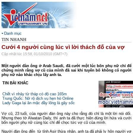
Danh mục
TIN NHANH
Cưới 4 người cùng lúc vì lời thách đố của vợ
Cập nhật lúc 15:58, 01/10/2010 (GMT+7)
Một người đàn ông ở Arab Saudi, đã cưới một lúc bốn phụ nữ chỉ để
chứng minh rằng vợ cũ của mình đã sai khi tuyên bố không có người
phụ nữ nào khác chịu lấy anh ta.
TIN BÀI KHÁC
Chết vì nhảy từ tháp có độ cao 165m
Trung Quốc: Nở rộ dịch vụ hẹn hò Online
Lady Gaga lại ăn mặc đầy lông lá gây sốc
Vợ cũ, 23 tuổi, của người đàn ông này cho rằng đó chỉ là một lời nói dối.
Nhưng theo tờ Alwatan Daily, thì anh ta đã thực hiện đúng lời hứa và cưới
bốn người phụ nữ cùng lúc chỉ để chọc tức vợ cũ của mình.
Người đàn ông đến
từ tỉnh Asir thừa nhận, anh ta đã phải ly hôn người vợ