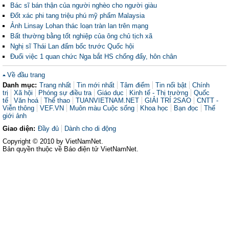
Bác sĩ bán thận của người nghèo cho người giàu
Đốt xác phi tang triệu phú mỹ phẩm Malaysia
Ảnh Linsay Lohan thác loạn tràn lan trên mạng
Bất thường bằng tốt nghiệp của ông chủ tịch xã
Nghị sĩ Thái Lan đấm bốc trước Quốc hội
Đuổi việc 1 quan chức Nga bắt HS chống đẩy, hôn chân
Về đầu trang
Danh mục:
Trang nhất
Tin mới nhất
Tâm điểm
Tin nổi bật
Chính
trị
Xã hội
Phóng sự điều tra
Giáo dục
Kinh tế - Thị trường
Quốc
tế
Văn hoá
Thể thao
TUANVIETNAM.NET
GIẢI TRÍ 2SAO
CNTT -
Viễn thông
VEF.VN
Muôn màu Cuộc sống
Khoa học
Bạn đọc
Thế
giới ảnh
Giao diện:
Đầy đủ
Dành cho di động
Copyright © 2010 by VietNamNet.
Bản quyền thuộc về Báo điện tử VietNamNet.