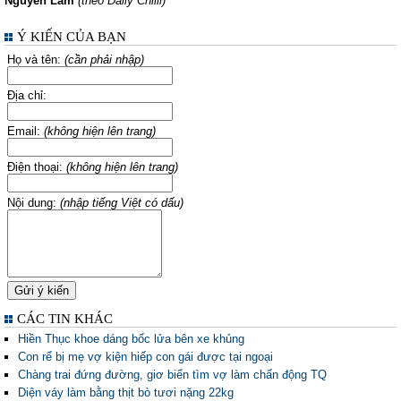
Nguyễn Lam
(theo Daily Chilli)
Ý KIẾN CỦA BẠN
Họ và tên:
(cần phải nhập)
Địa chỉ:
Email:
(không hiện lên trang)
Điện thoại:
(không hiện lên trang)
Nội dung:
(nhập tiếng Việt có dấu)
CÁC TIN KHÁC
Hiền Thục khoe dáng bốc lửa bên xe khủng
Con rể bị mẹ vợ kiện hiếp con gái được tại ngoại
Chàng trai đứng đường, giơ biển tìm vợ làm chấn động TQ
Diện váy làm bằng thịt bò tươi nặng 22kg