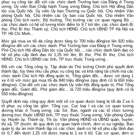
phục vụ công tác đối với các chức danh Trưởng ban của Đảng ở Trung
ương, Ủy viên Ban Chấp hành Trung ương Đảng, Chủ tịch Hội đồng Dân
tộc của Quốc hội, Ủy viên Ủy ban Thường vụ Quốc hội, Chủ nhiệm Văn
phòng Quốc hội, Chủ nhiệm các Ủy ban của Quốc hội, Chủ nhiệm Văn
phòng Chủ tịch nước; Bộ trưởng, Thủ trưởng các cơ quan ngang Bộ...;
các chức danh có hệ số lương khởi điểm từ 9,7 trở lên; các chức danh Bí
thư, Phó Bí thư Thành uỷ, Chủ tịch HĐND, Chủ tịch UBND TP Hà Nội và
TP. Hồ Chí Minh...
Mức giá mua xe tối đa cũng được tăng từ 700 triệu đồng/xe lên 920 triệu
đồng/xe đối với các chức danh: Phó Trưởng ban của Đảng ở Trung ương,
Phó Chủ tịch Hội đồng Dân tộc của Quốc hội..., các chức danh lãnh đạo có
hệ số phụ cấp lãnh đạo từ 1,25 trở lên; Bí thư, Phó Bí thư, Chủ tịch
HĐND, Chủ tịch UBND các tỉnh, TP trực thuộc Trung ương...
Đối với các Tổng công ty, Tập đoàn do Thủ tướng Chính phủ quyết định
thành lập, tùy theo nhu cầu phục vụ công tác và khả năng tài chính mà các
chức danh Chủ tịch Hội đồng quản trị, Tổng giám đốc... được sử dụng 1
xe ô tô với mức giá mua tối đa 840 triệu đồng/xe (quy định cũ là 650 triệu
đồng/xe). Còn đối với các chức danh Ủy viên Hội đồng quản trị, Phó Tổng
giám đốc, Giám đốc, Phó giám đốc... là 720 triệu đồng/xe (quy định cũ là
550 triệu đồng/xe).
Quyết định này cũng quy định một số cơ quan được trang bị tối đa 2 xe ô
tô phục vụ công tác gồm: Tổng cục, Cục loại I và các cơ quan tương
đương khác ở Trung ương; các Sở, Ban, ngành và các tổ chức tương
đương trực thuộc UBND tỉnh, TP trực thuộc Trung ương; Văn phòng Quận
ủy, Huyện ủy, Thành ủy, Thị ủy; Văn phòng HĐND và UBND quận, huyện,
thị xã, TP (trước đó quy định cơ quan hành chính, đơn vị sự nghiệp, Ban
quản lý dự án mới thành lập có các chức danh có hệ số phụ cấp lãnh đạo
từ 0,7 đến dưới 1,25 chỉ được trang bị 1 xe ô tô). Các cơ quan, đơn vị