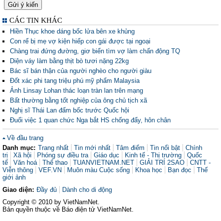
CÁC TIN KHÁC
Hiền Thục khoe dáng bốc lửa bên xe khủng
Con rể bị mẹ vợ kiện hiếp con gái được tại ngoại
Chàng trai đứng đường, giơ biển tìm vợ làm chấn động TQ
Diện váy làm bằng thịt bò tươi nặng 22kg
Bác sĩ bán thận của người nghèo cho người giàu
Đốt xác phi tang triệu phú mỹ phẩm Malaysia
Ảnh Linsay Lohan thác loạn tràn lan trên mạng
Bất thường bằng tốt nghiệp của ông chủ tịch xã
Nghị sĩ Thái Lan đấm bốc trước Quốc hội
Đuổi việc 1 quan chức Nga bắt HS chống đẩy, hôn chân
Về đầu trang
Danh mục:
Trang nhất
Tin mới nhất
Tâm điểm
Tin nổi bật
Chính
trị
Xã hội
Phóng sự điều tra
Giáo dục
Kinh tế - Thị trường
Quốc
tế
Văn hoá
Thể thao
TUANVIETNAM.NET
GIẢI TRÍ 2SAO
CNTT -
Viễn thông
VEF.VN
Muôn màu Cuộc sống
Khoa học
Bạn đọc
Thế
giới ảnh
Giao diện:
Đầy đủ
Dành cho di động
Copyright © 2010 by VietNamNet.
Bản quyền thuộc về Báo điện tử VietNamNet.