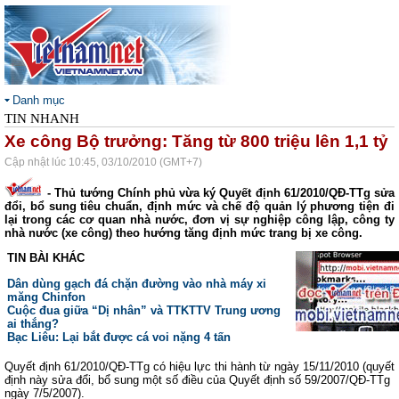
Danh mục
TIN NHANH
Xe công Bộ trưởng: Tăng từ 800 triệu lên 1,1 tỷ
Cập nhật lúc 10:45, 03/10/2010 (GMT+7)
- Thủ tướng Chính phủ vừa ký Quyết định 61/2010/QĐ-TTg sửa
đổi, bổ sung tiêu chuẩn, định mức và chế độ quản lý phương tiện đi
lại trong các cơ quan nhà nước, đơn vị sự nghiệp công lập, công ty
nhà nước (xe công) theo hướng tăng định mức trang bị xe công.
TIN BÀI KHÁC
Dân dùng gạch đá chặn đường vào nhà máy xi
măng Chinfon
Cuộc đua giữa “Dị nhân” và TTKTTV Trung ương
ai thắng?
Bạc Liêu: Lại bắt được cá voi nặng 4 tấn
Quyết định 61/2010/QĐ-TTg có hiệu lực thi hành từ ngày 15/11/2010 (quyết
định này sửa đổi, bổ sung một số điều của Quyết định số 59/2007/QĐ-TTg
ngày 7/5/2007).