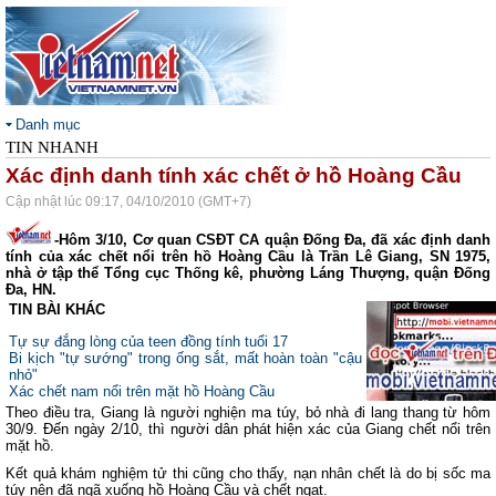
Danh mục
TIN NHANH
Xác định danh tính xác chết ở hồ Hoàng Cầu
Cập nhật lúc 09:17, 04/10/2010 (GMT+7)
-Hôm 3/10, Cơ quan CSĐT CA quận Đống Đa, đã xác định danh
tính của xác chết nổi trên hồ Hoàng Cầu là Trần Lê Giang, SN 1975,
nhà ở tập thể Tổng cục Thống kê, phường Láng Thượng, quận Đống
Đa, HN.
TIN BÀI KHÁC
Tự sự đắng lòng của teen đồng tính tuổi 17
Bi kịch "tự sướng" trong ống sắt, mất hoàn toàn "cậu
nhỏ"
Xác chết nam nổi trên mặt hồ Hoàng Cầu
Theo điều tra, Giang là người nghiện ma túy, bỏ nhà đi lang thang từ hôm
30/9. Đến ngày 2/10, thì người dân phát hiện xác của Giang chết nổi trên
mặt hồ.
Kết quả khám nghiệm tử thi cũng cho thấy, nạn nhân chết là do bị sốc ma
túy nên đã ngã xuống hồ Hoàng Cầu và chết ngạt.