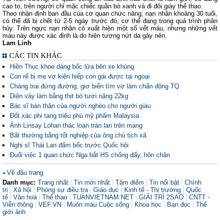
cao to, trên người chỉ mặc chiếc quần bò xanh và đi đôi giày thể thao.
Theo nhận định ban đầu của cơ quan chức năng, nạn nhân khoảng 30 tuổi,
có thể đã bị chết từ 2-5 ngày trước đó, cơ thể đang trong quá trình phân
hủy. Trên ngực nạn nhân có xuất hiện một số vết máu, nhưng những vết
máu này được xác định là do hiện tượng nứt da gây nên.
Lam Linh
CÁC TIN KHÁC
Hiền Thục khoe dáng bốc lửa bên xe khủng
Con rể bị mẹ vợ kiện hiếp con gái được tại ngoại
Chàng trai đứng đường, giơ biển tìm vợ làm chấn động TQ
Diện váy làm bằng thịt bò tươi nặng 22kg
Bác sĩ bán thận của người nghèo cho người giàu
Đốt xác phi tang triệu phú mỹ phẩm Malaysia
Ảnh Linsay Lohan thác loạn tràn lan trên mạng
Bất thường bằng tốt nghiệp của ông chủ tịch xã
Nghị sĩ Thái Lan đấm bốc trước Quốc hội
Đuổi việc 1 quan chức Nga bắt HS chống đẩy, hôn chân
Về đầu trang
Danh mục:
Trang nhất
Tin mới nhất
Tâm điểm
Tin nổi bật
Chính
trị
Xã hội
Phóng sự điều tra
Giáo dục
Kinh tế - Thị trường
Quốc
tế
Văn hoá
Thể thao
TUANVIETNAM.NET
GIẢI TRÍ 2SAO
CNTT -
Viễn thông
VEF.VN
Muôn màu Cuộc sống
Khoa học
Bạn đọc
Thế
giới ảnh