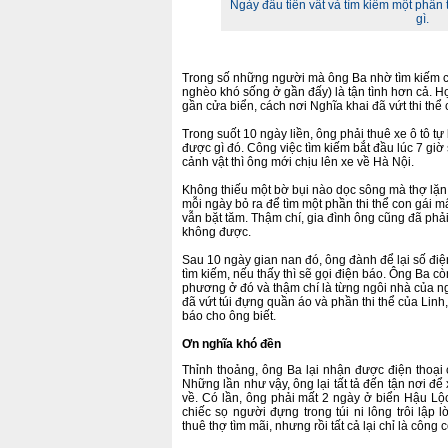
Ngày đầu tiên vất vả tìm kiếm một phần
gì.
Trong số những người mà ông Ba nhờ tìm kiếm c
nghèo khó sống ở gần đấy) là tận tình hơn cả. H
gần cửa biển, cách nơi Nghĩa khai đã vứt thi thể
Trong suốt 10 ngày liền, ông phải thuê xe ô tô tự 
được gì đó. Công việc tìm kiếm bắt đầu lúc 7 giờ
cảnh vật thì ông mới chịu lên xe về Hà Nội.
Không thiếu một bờ bụi nào dọc sông mà thợ lặn 
mỗi ngày bỏ ra để tìm một phần thi thể con gái m
vẫn bặt tăm. Thậm chí, gia đình ông cũng đã ph
không được.
Sau 10 ngày gian nan đó, ông đành để lại số điệ
tìm kiếm, nếu thấy thì sẽ gọi điện báo. Ông Ba c
phương ở đó và thậm chí là từng ngôi nhà của n
đã vứt túi đựng quần áo và phần thi thể của Linh, 
báo cho ông biết.
Ơn nghĩa khó đền
Thỉnh thoảng, ông Ba lại nhận được điện thoại
Những lần như vậy, ông lại tất tả đến tận nơi để x
về. Có lần, ông phải mất 2 ngày ở biển Hậu Lộ
chiếc sọ người đựng trong túi ni lông trôi lập l
thuê thợ tìm mãi, nhưng rồi tất cả lại chỉ là công c