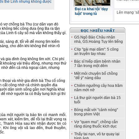
 thi thể Linh nhưng không được
Đại ca khai tội 'dạy
Lên mạng ’să
luật' trong tù
ó vợ chồng bà Thu (cư dân vạn đò
ọ không tiếc công đưa ông Ba ra tận
 của Linh 6 cây số mà vẫn không thấy gì.
GS.Ngô Bảo Châu nhận
lái, sáng đi, tối về để mong tìm kiếm
nhà, GS.Hoàng Tụy lên tiếng
 sáng, cho đến khi không thể nhìn rõ
Clip "gái mại dâm": 5 công
an truyền tay nhau
và gia đình ông không tìm xới. Chi phí
Bác sĩ hiếp dâm bệnh nhân
ất khoảng vài triệu đồng, nhưng mọi thứ
7 lần trong một đêm
ải nhờ đến cả nhà ngoại cảm, nhưng
Mệt mỏi chuyện bố chồng
"để ý" nàng dâu
n thoại và nhờ gia đình bà Thu cố công
òn cất công nhờ cả chính quyền địa
Chiêm ngưỡng cây hoa trăm
gười dân sinh sống gần nơi Nghĩa khai
năm mới nở
để nhờ người ta có thấy tung tích gì thì
Lá thư gửi người đàn bà 15
tuổi
Bỏng mắt với "cảnh nóng"
trong phim Việt
 của một người lạ báo tin có manh mối.
em xét, kiếm tìm, để rồi lại thất vọng ra
Vợ "quen mui", chồng cắn
c, Thanh Hóa sau khi nhận được tin có
răng dùng thuốc kích dục
ờ. Khi ông vội vã lao đến, thuê thuyền,
ốc.
Thấy tai nạn, vô tư quay lại
hình ảnh