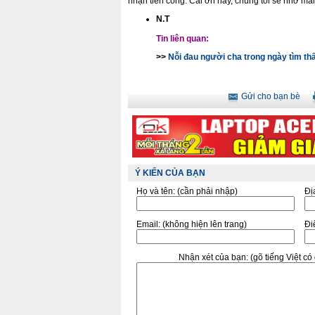
nhận tiền công. Cái ơn này, chúng tôi sẽ nhớ mãi
N.T
Tin liên quan:
>>
Nỗi đau người cha trong ngày tìm th
Gửi cho bạn bè
Ý KIẾN CỦA BẠN
Họ và tên:
(cần phải nhập)
Đị
Email:
(không hiện lên trang)
Điê
Nhận xét của bạn:
(gõ tiếng Việt c