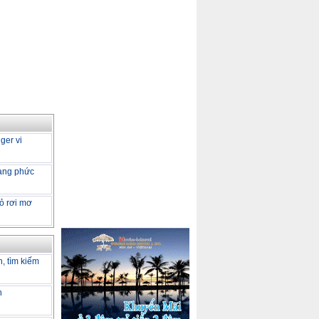
gger vi
càng phức
ỏ rơi mơ
h, tìm kiếm
h