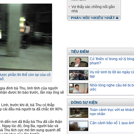
Vợ thấy xác chồng nổi gần
nhà
TIÊU ĐIỂM
Có 'thiên vị' trong xử lý blo
phạm?
Vụ nữ sinh bị lột áo ngày 
ược phần thi thể còn lại của cô
tạp
số.
Nhói lòng nghe cậu bé bị b
ia đình bà Thu, linh tính của người
ước
hận được tin báo trước, lần này ông sẽ
DÒNG SỰ KIỆN
 Linh, trước khi đi, bà Thu có thắp
y cái đầu mà người ta đã chắc tới 90%
Toàn cảnh trục vớt xe khác
nạn nhân
nh đến nơi đã thấy bà Thu đã cẩn thận
Cận cảnh bão số 1 qua ản
u. Ngay lúc đó, ông Ba, người bác và
bà Thu tích cực mò tìm xung quanh để