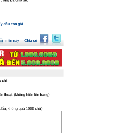
”, ông Ba chia sẻ.
ấy đầu con gái
In tin này
Chia sẻ
a chỉ:
̣n thoại:
(không hiện lên trang)
ó dấu, không quá 1000 chữ)