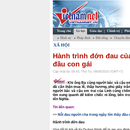
Trang chủ
Xã hội
Giáo dục
Chính trị
Phó
Hình sự
Pháp đình
Đời sống
Chuyển độn
XÃ HỘI
Hành trình đớn đau của
đầu con gái
Cập nhật lúc 09:43, Thứ Tư, 09/06/2010 (GMT+7)
- Khi ông Ba cùng người bác và cậu em
đã cẩn thận mua lễ, thắp hương, phủ giấy trắn
người bác và cậu em trai của Linh cùng chồn
tìm xung quanh để kiếm chiếc ni lông, bên tr
tên Nghĩa.
Tin liên quan:
>>
Nỗi đau người cha trong ngày tìm thấy đầu 
Hành trình đớn đau
Vừa tất tả trở về từ Quảng Ninh để tạ ơn gia đình