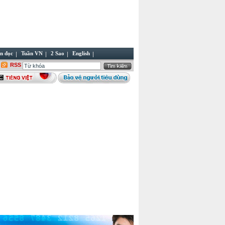
n đọc
Tuần VN
2 Sao
English
RSS