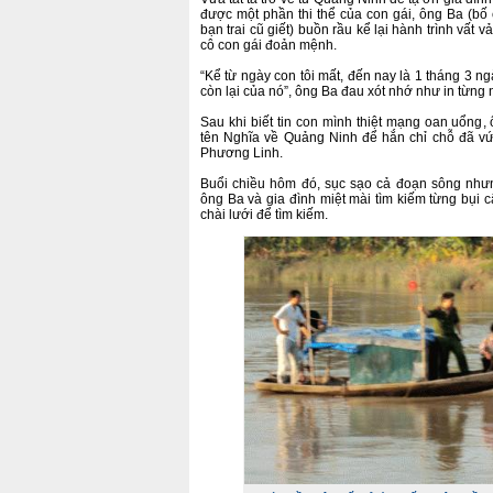
được một phần thi thể của con gái, ông Ba (b
bạn trai cũ giết) buồn rầu kể lại hành trình vất 
cô con gái đoản mệnh.
“Kể từ ngày con tôi mất, đến nay là 1 tháng 3 ngà
còn lại của nó”, ông Ba đau xót nhớ như in từng 
Sau khi biết tin con mình thiệt mạng oan uổn
tên Nghĩa về Quảng Ninh để hắn chỉ chỗ đã vứ
Phương Linh.
Buổi chiều hôm đó, sục sạo cả đoạn sông nhưn
ông Ba và gia đình miệt mài tìm kiếm từng bụi c
chài lưới để tìm kiếm.