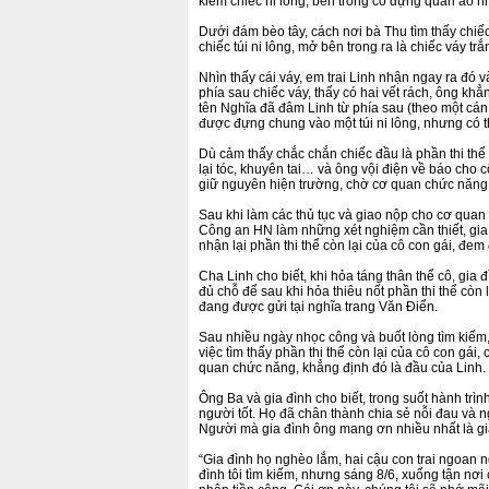
kiếm chiếc ni lông, bên trong có đựng quần áo nh
Dưới đám bèo tây, cách nơi bà Thu tìm thấy chiế
chiếc túi ni lông, mở bên trong ra là chiếc váy tr
Nhìn thấy cái váy, em trai Linh nhận ngay ra đó v
phía sau chiếc váy, thấy có hai vết rách, ông khẳ
tên Nghĩa đã đâm Linh từ phía sau (theo một cá
được đựng chung vào một túi ni lông, nhưng có th
Dù cảm thấy chắc chắn chiếc đầu là phần thi thể
lại tóc, khuyên tai… và ông vội điện về báo cho
giữ nguyên hiện trường, chờ cơ quan chức năng 
Sau khi làm các thủ tục và giao nộp cho cơ qua
Công an HN làm những xét nghiệm cần thiết, gi
nhận lại phần thi thể còn lại của cô con gái, đem 
Cha Linh cho biết, khi hỏa táng thân thể cô, gia 
đủ chỗ để sau khi hỏa thiêu nốt phần thi thể còn 
đang được gửi tại nghĩa trang Văn Điển.
Sau nhiều ngày nhọc công và buốt lòng tìm kiếm
việc tìm thấy phần thi thể còn lại của cô con gái,
quan chức năng, khẳng định đó là đầu của Linh.
Ông Ba và gia đình cho biết, trong suốt hành trìn
người tốt. Họ đã chân thành chia sẻ nỗi đau và n
Người mà gia đình ông mang ơn nhiều nhất là gi
“Gia đình họ nghèo lắm, hai cậu con trai ngoan 
đình tôi tìm kiếm, nhưng sáng 8/6, xuống tận nơ