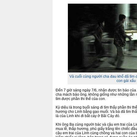
Và cuối cùng người cha đau khổ đã tìm đ
con gái xấu 
Đến 7 giờ sáng ngày 7/6, nhận được tin báo của g
cha mách bảo ông, không giống như những lần n
tìm được phần thi thể của con.
Kỳ diệu là trong buổi sáng đi tìm thấy phần thi thể
hương cho Linh bằng gạo muối. Và bà đã tìm thấ
là của Linh khi đi bắt cáy ở Bãi Cáy đó.
Khi ông Ba cùng người bác và cậu em trai của Li
mua lễ, thắp hương, phủ giấy trắng lên chiếc đầ
cậu em trai của Linh cùng chồng và hai con của 