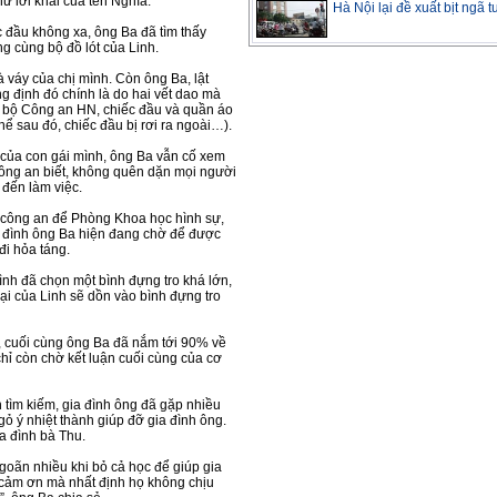
ư lời khai của tên Nghĩa.
Hà Nội lại đề xuất bịt ngã 
c đầu không xa, ông Ba đã tìm thấy
ắng cùng bộ đồ lót của Linh.
à váy của chị mình. Còn ông Ba, lật
ng định đó chính là do hai vết dao mà
n bộ Công an HN, chiếc đầu và quần áo
ể sau đó, chiếc đầu bị rơi ra ngoài…).
 của con gái mình, ông Ba vẫn cố xem
 công an biết, không quên dặn mọi người
đến làm việc.
n công an để Phòng Khoa học hình sự,
a đình ông Ba hiện đang chờ để được
đi hỏa táng.
đình đã chọn một bình đựng tro khá lớn,
lại của Linh sẽ dồn vào bình đựng tro
, cuối cùng ông Ba đã nắm tới 90% về
 chỉ còn chờ kết luận cuối cùng của cơ
h tìm kiếm, gia đình ông đã gặp nhiều
gỏ ý nhiệt thành giúp đỡ gia đình ông.
a đình bà Thu.
ngoãn nhiều khi bỏ cả học để giúp gia
i cảm ơn mà nhất định họ không chịu