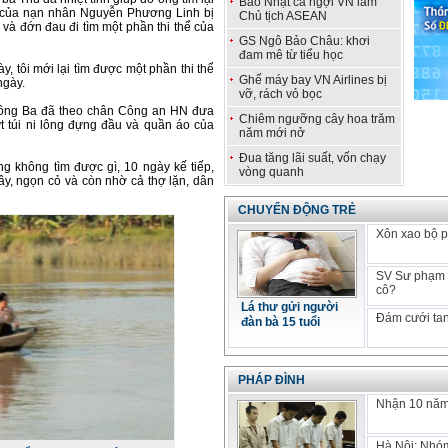
Báo Nhật ca ngợi VN làm
ố của nạn nhân Nguyễn Phương Linh bị
Chủ tịch ASEAN
vả và đớn đau đi tìm một phần thi thể của
GS Ngô Bảo Châu: khơi
đam mê từ tiểu học
y, tôi mới lại tìm được một phần thi thể
Ghế máy bay VN Airlines bị
ngày.
vỡ, rách vỏ bọc
g, ông Ba đã theo chân Công an HN đưa
Chiêm ngưỡng cây hoa trăm
t túi ni lông đựng đầu và quần áo của
năm mới nở
Đua tăng lãi suất, vốn chạy
g không tìm được gì, 10 ngày kế tiếp,
vòng quanh
ây, ngọn cỏ và còn nhờ cả thợ lặn, dân
CHUYỂN ĐỘNG TRẺ
Xôn xao bộ p
SV Sư phạm k
cô?
Lá thư gửi người
Đám cưới tan
đàn bà 15 tuổi
PHÁP ĐÌNH
Nhận 10 năm 
Hà Nội: Nhóm