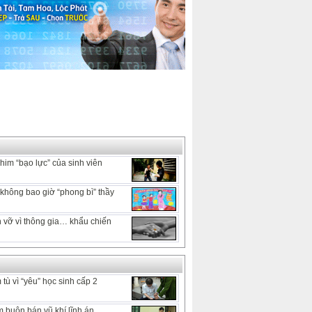
him “bạo lực” của sinh viên
hông bao giờ “phong bì” thầy
 vỡ vì thông gia… khẩu chiến
tù vì “yêu” học sinh cấp 2
 buôn bán vũ khí lĩnh án