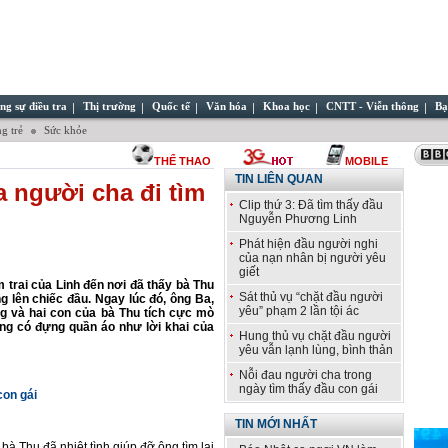
ng sự điều tra
Thị trường
Quốc tế
Văn hóa
Khoa học
CNTT - Viễn thông
Bạ
g trẻ
Sức khỏe
THỂ THAO
MOBILE
TIN LIÊN QUAN
 người cha đi tìm
Clip thứ 3: Đã tìm thấy đầu
Nguyễn Phương Linh
Phát hiện đầu người nghi
của nạn nhân bị người yêu
giết
 trai của Linh đến nơi đã thấy bà Thu
Sát thủ vụ “chặt đầu người
g lên chiếc đầu. Ngay lúc đó, ông Ba,
yêu” phạm 2 lần tội ác
g và hai con của bà Thu tích cực mò
ong có đựng quần áo như lời khai của
Hung thủ vụ chặt đầu người
yêu vẫn lạnh lùng, bình thản
Nỗi đau người cha trong
ngày tìm thấy đầu con gái
con gái
TIN MỚI NHẤT
 bà Thu đã nhiệt tình giúp đỡ ông tìm lại