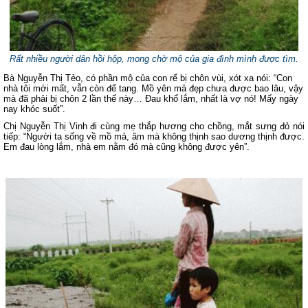
Rất nhiều người dân hồi hộp, mong chờ mộ của gia đình mình được tìm.
Bà Nguyễn Thị Tẻo, có phần mộ của con rể bị chôn vùi, xót xa nói: “Con
nhà tôi mới mất, vẫn còn để tang. Mồ yên mả đẹp chưa được bao lâu, vậy
mà đã phải bị chôn 2 lần thế này… Đau khổ lắm, nhất là vợ nó! Mấy ngày
nay khóc suốt”.
Chị Nguyễn Thị Vinh đi cùng mẹ thắp hương cho chồng, mắt sưng đỏ nói
tiếp: “Người ta sống về mồ mả, âm mà không thịnh sao dương thịnh được.
Em đau lòng lắm, nhà em nằm đó mà cũng không được yên”.