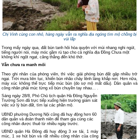
Chị Vinh cùng con nhỏ, hàng ngày vẫn ra nghĩa địa ngóng tìm mộ chồng bị
vùi lấp
Trong mấy ngày qua, đất bùn tanh hôi hòa quyện với mùi nhang nghi ngút,
tiếng người nói, máy móc gầm rú tạo cho cả nghĩa địa Đồng Chưa một
không khí ngột ngạt, căng thẳng đến khó thở.
Vẫn chưa ra manh mối
Theo ghi nhân của phóng viên, thì việc giải phóng bùn đất gặp nhiều trở
ngại. Trời mưa liên tục, khiến bùn nhão chảy lênh láng khắp nơi. Hơn nữa,
máy xúc không thể trực tiếp múc bùn (do sợ mộ mất dấu). Dân quân và
công nhân phải múc từng xô bùn chuyền tay nhau… .
Sáng ngày 28/8, Phó Chủ tịch quận Hà Đông Nguyễn
Trường Sơn đã trực tiếp xuống hiện trường giám sát
việc xử lý bùn đất, tìm lại các phần mộ.
UBND phường Dương Nội cũng đã huy động hơn 60
dân quân và đoàn thanh niên để tham gia cùng các
công nhân được thuê từ nhiều ngày trước.
UBND quận Hà Đông đã huy động 3 xe tải, 1 máy
múc, 1 xe hút bùn và rất nhiều công nhân của công