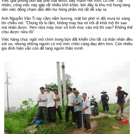
Việc giải phóng bùn đất phế thải được đẩy mạnh hết mức có thể. Tuy
nhiên, công việc này gặp rất nhiều khó khăn, bởi đây là khu mộ hung táng
nên việc động chạm dẫn đến hư hỏng phần mộ rất dễ xảy ra.
Anh Nguyễn Văn Tị tay cầm nắm hương, mặt bơ phờ vì đội mưa từ sáng
tới chiều nói: “Chúng tôi lo lắm, không may bia nó trôi đi khỏi mộ thì sao
mà nhận được. Hơn nữa máy múc vô tình múc vào mộ thì sao? Không thể
chịu được nữa rồi”.
Việc hàng chục ngôi mộ chìm trong bùn đất khiến cho tất cả thân nhân đều
xót xa, nhưng những người có mộ mới chôn càng đau đớn hơn. Còn nhiều
gia đình hiện vẫn còn để tang người thân mình.