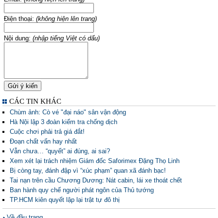
Điện thoại:
(không hiện lên trang)
Nội dung:
(nhập tiếng Việt có dấu)
CÁC TIN KHÁC
Chùm ảnh: Cò vé "đại náo" sân vận động
Hà Nội lập 3 đoàn kiểm tra chống dịch
Cuộc chơi phải trả giá đắt!
Đoạn chất vấn hay nhất
Vẫn chưa… “quyết” ai đúng, ai sai?
Xem xét lại trách nhiệm Giám đốc Saforimex Đặng Thọ Linh
Bị còng tay, đánh đập vì “xúc phạm” quan xã đánh bạc!
Tai nạn trên cầu Chương Dương: Nát cabin, lái xe thoát chết
Ban hành quy chế người phát ngôn của Thủ tướng
TP.HCM kiên quyết lập lại trật tự đô thị
Về đầu trang