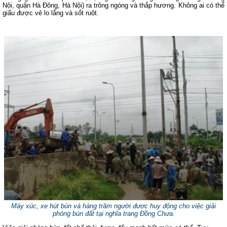
Nội, quận Hà Đông, Hà Nội) ra trông ngóng và thắp hương. Không ai có thể
giấu được vẻ lo lắng và sốt ruột.
Máy xúc, xe hút bùn và hàng trăm người được huy động cho việc giải
phóng bùn đất tại nghĩa trang Đồng Chưa.