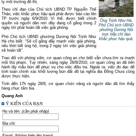
ty môi trường đô thị.
Theo chỉ đạo của Chủ tịch UBND TP Nguyễn Thế
Thảo, việc khắc phục hậu quả phải được báo cáo lên
TP trước ngày 6/9/2010. Vì thế, được biết chính
Ông Trịnh Như Hà,
quyền và người dân nơi đây đang cố gắng trong 2
Phó Chủ tịch UBND
ngày tới phải hoàn tất việc giải phóng.
phường Dương Nội
trực tiếp chỉ đạo
Phó Chủ tịch UBND phường Dương Nội Trịnh Như
khắc phục hậu quả.
Hà cho biết: “Sẽ cố gắng đẩy mạnh việc giải phóng,
nếu thời tiết ủng hộ, trong 2 ngày tới việc giải phóng
sẽ hoàn tất”.
Trao đổi với phóng viên, cơ quan công an cho biết vẫn chưa tìm ra manh
mối thủ phạm. Tuy nhiên, sáng ngày 28/8/2010, cơ quan công an đã tiến
hành lấy mẫu bùn để phục vụ cho việc điều tra. Ngoài ra, việc đo đạc để
tính toán chính xác khối lượng bùn đất đổ tại nghĩa địa Đồng Chưa cũng
được thực hiện.
Tính đến 17h ngày 28/8, cơ quan chức năng và người dân đã tìm thấy
hàng chục tấm bia.
Quang Anh
Ý KIẾN CỦA BẠN
Họ và tên:
(cần phải nhập)
Địa chỉ:
Email:
(không hiện lên trang)