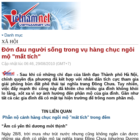
Danh mục
XÃ HỘI
Đớn đau người sống trong vụ hàng chục ngôi
mộ "mất tích"
Cập nhật lúc 06:46, 29/08/2010 (GMT+7)
- Sau khi có những chỉ đạo của lãnh đạo Thành phố Hà Nội,
chính quyền địa phương đã kết hợp với nhân dân tích cực tham gia
giải phóng bùn đất phế thải tại nghĩa trang Đồng Chưa. Tuy nhiên,
việc đẩy mạnh thi công này đã khiến cho nhiều gia đình không khỏi
lo lắng, xót xa vì sợ ảnh hưởng đến phần mộ của gia đình. Gần như
tất cả các gia đình đã có mặt tại hiện trường để trông nom phần mộ.
TIN LIÊN QUAN
Phẫn nộ cảnh hàng chục ngôi mộ "mất tích" trong đêm
“Âm có yên thì dương mới thịnh”
Ngày 28/8, trời mưa như trút nước nhưng cũng không ngăn cản được
những gia đình có phần mộ tại nghĩa trang Đồng Chưa (phường Dương