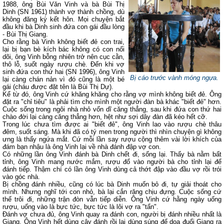
1988, ông Bùi Văn Vinh và bà Bùi Thị
Dinh (SN 1961) thành vợ thành chồng, dù
không đăng ký kết hôn. Mọi chuyện bắt
đầu khi bà Dinh sinh đứa con gái đầu lòng
- Bùi Thị Giang.
Cho rằng bà Vinh không biết đẻ con trai,
lại bị bạn bè kích bác không có con nối
dõi, ông Vinh bỗng nhiên trở nên cục cằn,
thô lỗ, suốt ngày rượu chè. Đến khi vợ
sinh đứa con thứ hai (SN 1996), ông Vinh
Bị cáo trước vành móng ngựa.
lại càng chán nản vì đó cũng là một bé
gái (cháu được đặt tên là Bùi Thị Dự).
Kể từ đó, ông Vinh cứ khăng khăng cho rằng vợ mình không biết đẻ. Ông
đặt ra "chỉ tiêu" là phải tìm cho mình một người đàn bà khác "biết đẻ" hơn.
Cuộc sống trong ngôi nhà nhỏ vốn dĩ căng thẳng, sau khi đứa con thứ hai
chào đời lại càng căng thẳng hơn, hệt như sợi dây đàn đã kéo hết cỡ.
Trong lúc chưa tìm được ai "biết đẻ", ông Vinh lao vào rượu chè thâu
đêm, suốt sáng. Mà khi đã có tý men trong người thì nhìn chuyện gì không
ưng là thấy ngứa mắt. Cứ mỗi lần say rượu cộng thêm vài lời khích của
đám bạn nhậu là ông Vinh lại về nhà đánh đập vợ con.
Có những lần ông Vinh đánh bà Dinh chết đi, sống lại. Thấy bà nằm bất
tỉnh, ông Vinh mang nước mắm, rượu đổ vào người bà cho tỉnh lại để
đánh tiếp. Thậm chí có lần ông Vinh dùng cả thớt đập vào đầu vợ rồi trói
vào góc nhà.
Bị chồng đánh nhiều, cũng có lúc bà Dinh muốn bỏ đi, tự giải thoát cho
mình. Nhưng nghĩ tới con nhỏ, bà lại cắn răng chịu đựng. Cuộc sống cứ
thế trôi đi, những trận đòn vẫn tiếp diễn. Ông Vinh cứ hằng ngày uống
rượu, uống vào là bực tức, bực tức là lôi vợ ra "tẩn".
Đánh vợ chưa đủ, ông Vinh quay ra đánh con, người bị đánh nhiều nhất là
Giang. Ông Vinh hết dùng cây đánh rồi lại dùng súng để dọa đuổi Giang ra