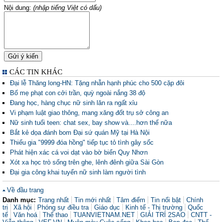
Nội dung:
(nhập tiếng Việt có dấu)
CÁC TIN KHÁC
Đại lễ Thăng long-HN: Tặng nhẫn hạnh phúc cho 500 cặp đôi
Bố mẹ phạt con cởi trần, quỳ ngoài nắng 38 độ
Đang học, hàng chục nữ sinh lăn ra ngất xỉu
Vi phạm luật giao thông, mang xăng đốt trụ sở công an
Nữ sinh tuổi teen: chat sex, bay show và....hơn thế nữa
Bắt kẻ dọa đánh bom Đại sứ quán Mỹ tại Hà Nội
Thiếu gia "9999 đóa hồng" tiếp tục tỏ tình gây sốc
Phát hiện xác cá voi dạt vào bờ biển Quy Nhơn
Xót xa học trò sống trên ghe, lênh đênh giữa Sài Gòn
Đại gia công khai tuyển nữ sinh làm người tình
Về đầu trang
Danh mục:
Trang nhất
Tin mới nhất
Tâm điểm
Tin nổi bật
Chính
trị
Xã hội
Phóng sự điều tra
Giáo dục
Kinh tế - Thị trường
Quốc
tế
Văn hoá
Thể thao
TUANVIETNAM.NET
GIẢI TRÍ 2SAO
CNTT -