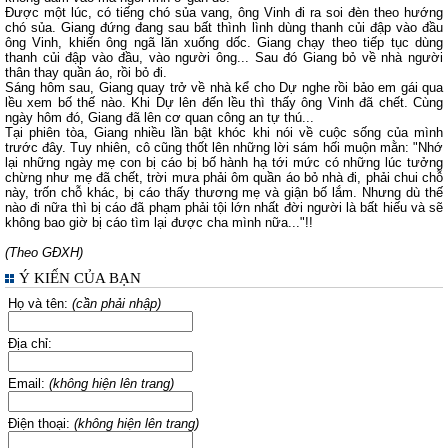
Được một lúc, có tiếng chó sủa vang, ông Vinh đi ra soi đèn theo hướng
chó sủa. Giang đứng đang sau bất thình lình dùng thanh củi đập vào đầu
ông Vinh, khiến ông ngã lăn xuống dốc. Giang chạy theo tiếp tục dùng
thanh củi đập vào đầu, vào người ông... Sau đó Giang bỏ về nhà người
thân thay quần áo, rồi bỏ đi.
Sáng hôm sau, Giang quay trở về nhà kể cho Dự nghe rồi bảo em gái qua
lều xem bố thế nào. Khi Dự lên đến lều thì thấy ông Vinh đã chết. Cùng
ngày hôm đó, Giang đã lên cơ quan công an tự thú...
Tại phiên tòa, Giang nhiều lần bật khóc khi nói về cuộc sống của mình
trước đây. Tuy nhiên, cô cũng thốt lên những lời sám hối muộn mằn: "Nhớ
lại những ngày mẹ con bị cáo bị bố hành hạ tới mức có những lúc tưởng
chừng như mẹ đã chết, trời mưa phải ôm quần áo bỏ nhà đi, phải chui chỗ
này, trốn chỗ khác, bị cáo thấy thương mẹ và giận bố lắm. Nhưng dù thế
nào đi nữa thì bị cáo đã phạm phải tội lớn nhất đời người là bất hiếu và sẽ
không bao giờ bị cáo tìm lại được cha mình nữa..."!!
(Theo GĐXH)
Ý KIẾN CỦA BẠN
Họ và tên:
(cần phải nhập)
Địa chỉ:
Email:
(không hiện lên trang)
Điện thoại:
(không hiện lên trang)