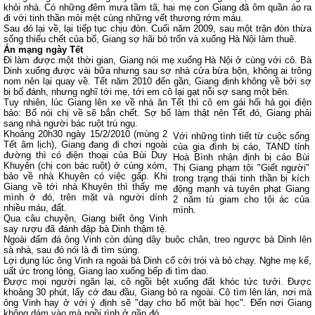
khỏi nhà. Có những đêm mưa tầm tã, hai mẹ con Giang đã ôm quần áo ra
đi với tinh thần mỏi mệt cùng những vết thương rớm máu.
Sau đó lại về, lại tiếp tục chịu đòn. Cuối năm 2009, sau một trận đòn thừa
sống thiếu chết của bố, Giang sợ hãi bỏ trốn và xuống Hà Nội làm thuê.
Án mạng ngày Tết
Đi làm được một thời gian, Giang nói mẹ xuống Hà Nội ở cùng với cô. Bà
Dinh xuống được vài bữa nhưng sau sợ nhà cửa bừa bộn, không ai trông
nom nên lại quay về. Tết năm 2010 đến gần, Giang định không về bởi sợ
bị bố đánh, nhưng nghĩ tới mẹ, tới em cô lại gạt nỗi sợ sang một bên.
Tuy nhiên, lúc Giang lên xe về nhà ăn Tết thì cô em gái hối hả gọi điện
bảo: Bố nói chị về sẽ bắn chết. Sợ bố làm thật nên Tết đó, Giang phải
sang nhà người bác ruột trú ngụ.
Khoảng 20h30 ngày 15/2/2010 (mùng 2
Với những tình tiết từ cuộc sống
Tết âm lịch), Giang đang đi chơi ngoài
của gia đình bị cáo, TAND tỉnh
đường thì có điện thoại của Bùi Duy
Hoà Bình nhận định bị cáo Bùi
Khuyên (chị con bác ruột) ở cùng xóm,
Thị Giang phạm tội "Giết người"
bảo về nhà Khuyên có việc gấp. Khi
trong trạng thái tinh thần bị kích
Giang về tới nhà Khuyên thì thấy mẹ
động mạnh và tuyên phạt Giang
mình ở đó, trên mặt và người dính
2 năm tù giam cho tội ác của
nhiều máu, đất.
mình.
Qua câu chuyện, Giang biết ông Vinh
say rượu đã đánh đập bà Dinh thậm tệ.
Ngoài đấm đá ông Vinh còn dùng dây buộc chân, treo ngược bà Dinh lên
sà nhà, sau đó nói là đi tìm súng.
Lợi dụng lúc ông Vinh ra ngoài bà Dinh cố cởi trói và bỏ chạy. Nghe mẹ kể,
uất ức trong lòng, Giang lao xuống bếp đi tìm dao.
Được mọi người ngăn lại, cô ngồi bệt xuống đất khóc tức tưởi. Được
khoảng 30 phút, lấy cớ đau đầu, Giang bỏ ra ngoài. Cô tìm lên lán, nơi mà
ông Vinh hay ở với ý định sẽ "dạy cho bố một bài học". Đến nơi Giang
không dám vào mà ngồi rình ở gần đó.