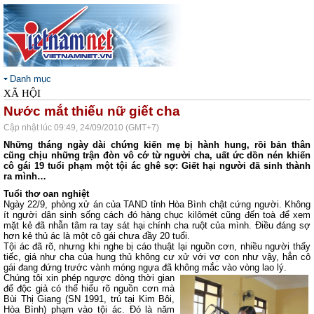
Danh mục
XÃ HỘI
Nước mắt thiếu nữ giết cha
Cập nhật lúc 09:49, 24/09/2010 (GMT+7)
Những tháng ngày dài chứng kiến mẹ bị hành hung, rồi bản thân
cũng chịu những trận đòn vô cớ từ người cha, uất ức dồn nén khiến
cô gái 19 tuổi phạm một tội ác ghê sợ: Giết hại người đã sinh thành
ra mình…
Tuổi thơ oan nghiệt
Ngày 22/9, phòng xử án của TAND tỉnh Hòa Bình chật cứng người. Không
ít người dân sinh sống cách đó hàng chục kilômét cũng đến toà để xem
mặt kẻ đã nhẫn tâm ra tay sát hại chính cha ruột của mình. Điều đáng sợ
hơn kẻ thủ ác là một cô gái chưa đầy 20 tuổi.
Tội ác đã rõ, nhưng khi nghe bị cáo thuật lại nguồn cơn, nhiều người thấy
tiếc, giá như cha của hung thủ không cư xử với vợ con như vậy, hẳn cô
gái đang đứng trước vành móng ngựa đã không mắc vào vòng lao lý.
Chúng tôi xin phép ngược dòng thời gian
để độc giả có thể hiểu rõ nguồn cơn mà
Bùi Thị Giang (SN 1991, trú tại Kim Bôi,
Hòa Bình) phạm vào tội ác. Đó là năm