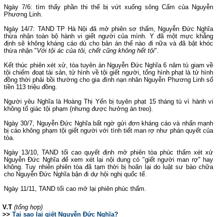
Ngày 7/6: tìm thấy phần thi thể bị vứt xuống sông Cấm của Nguyễn
Phương Linh.
Ngày 14/7: TAND TP Hà Nội đã mở phiên sơ thẩm, Nguyễn Đức Nghĩa
thừa nhận toàn bộ hành vi giết người của mình. Y đã một mực khẳng
định sẽ không kháng cáo dù cho bản án thế nào đi nữa và đã bật khóc
thừa nhận "
Với tội ác của tôi, chết cũng không hết tội
".
Kết thúc phiên xét xử, tòa tuyên án Nguyễn Đức Nghĩa 6 năm tù giam về
tội chiếm đoạt tài sản, tử hình về tội giết người, tổng hình phạt là tử hình
đồng thời phải bồi thường cho gia đình nạn nhân Nguyễn Phương Linh số
tiền 113 triệu đồng.
Người yêu Nghĩa là Hoàng Thị Yến bị tuyên phạt 15 tháng tù vì hành vi
không tố giác tội phạm (nhưng được hưởng án treo).
Ngày 30/7, Nguyễn Đức Nghĩa bất ngờ gửi đơn kháng cáo và nhấn mạnh
bị cáo không phạm tội giết người với tình tiết man rợ như phán quyết của
tòa.
Ngày 13/10, TAND tối cao quyết định mở phiên tòa phúc thẩm xét xử
Nguyễn Đức Nghĩa để xem xét lại nội dung có "giết người man rợ" hay
không. Tuy nhiên phiên tòa đã tạm thời bị hoãn lại do luật sư bào chữa
cho Nguyễn Đức Nghĩa bận đi dự hội nghị quốc tế.
Ngày 11/11, TAND tối cao mở lại phiên phúc thẩm.
V.T
(tổng hợp)
>>
Tại sao lại giết Nguyễn Đức Nghĩa?