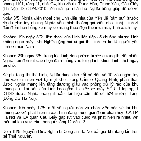
phòng 1101, tầng 11, nhà G4, khu đô thị Trung Hòa, Trung Yên, Cầu Giấy
(Hà Nội). Dịp 30/4/2010: Yến đã gửi nhà nhờ Nghĩa trông giúp để cô về
quê.
Ngày 3/5: Nghĩa điện thoại cho Linh đến nhà của Yến để “tâm sự” (trước
đó dù chia tay nhưng Nghĩa vẫn thỉnh thoảng gọi điện cho Linh). Linh đi
đến điểm hẹn bằng xe máy có mang theo điện thoại và máy tính xách tay.
Khoảng 19h ngày 3/5: điện thoại của Linh liên tiếp đổ chuông nhưng Linh
không nghe máy. Khi Nghĩa gặng hỏi ai gọi thì Linh trả lời là người yêu
Linh ở miền Nam.
Khoảng 23h ngày 3/5: trong lúc Linh đang đứng trước gương thì đột nhiên
Nghĩa tiến đến rút dao nhọn đâm thẳng vào lưng Linh khiến Linh chết ngay
tại chỗ.
Để phi tang thi thể Linh, Nghĩa dùng dao cắt bỏ đầu và 10 đầu ngón tay
cho vào túi nilon vứt tại một khúc sông Cấm ở Quảng Ninh, phần thân
được Nghĩa mang lên tầng thượng giấu vào phòng xử lý rác của khu
chung cư. Tài sản của Linh bao gồm 1 chiếc xe máy SCR, 1 laptop, 1
ĐTDĐ được Nghĩa mang đi cắm tại hiệu cầm đồ số 524 đường Láng
(Đống Đa, Hà Nội).
Khoảng 10h ngày 17/5: một số người dân và nhân viên bảo vệ tại khu
chung cư G4 phát hiện ra xác Linh đang trong giai đoạn phân hủy. CA TP.
Hà Nội và CA quận Cầu Giấy gấp rút vào cuộc và phát hiện ra nhiều vết
máu tại khu vực cầu thang từ tầng 12 đến 13.
Đêm 18/5: Nguyễn Đức Nghĩa bị Công an Hà Nội bắt giữ khi đang lẩn trốn
tại Thái Nguyên.