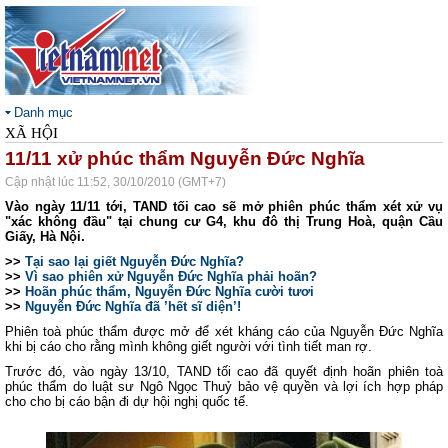
Danh mục
XÃ HỘI
11/11 xử phúc thẩm Nguyễn Đức Nghĩa
Cập nhật lúc 11:52, 30/10/2010 (GMT+7)
Vào ngày 11/11 tới, TAND tối cao sẽ mở phiên phúc thẩm xét xử vụ
"xác không đầu" tại chung cư G4, khu đô thị Trung Hoà, quận Cầu
Giấy, Hà Nội.
>>
Tại sao lại giết Nguyễn Đức Nghĩa?
>>
Vì sao phiên xử Nguyễn Đức Nghĩa phải hoãn?
>>
Hoãn phúc thẩm, Nguyễn Đức Nghĩa cười tươi
>>
Nguyễn Đức Nghĩa đã ’hết sĩ diện’!
Phiên toà phúc thẩm được mở để xét kháng cáo của Nguyễn Đức Nghĩa
khi bị cáo cho rằng mình không giết người với tình tiết man rợ.
Trước đó, vào ngày 13/10, TAND tối cao đã quyết định hoãn phiên toà
phúc thẩm do luật sư Ngô Ngọc Thuỷ bảo vệ quyền và lợi ích hợp pháp
cho cho bị cáo bận đi dự hội nghị quốc tế.