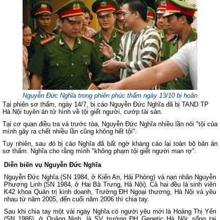
Nguyễn Đức Nghĩa trong phiên phúc thẩm ngày 13/10 bị hoãn
Tại phiên sơ thẩm, ngày 14/7, bị cáo Nguyễn Đức Nghĩa đã bị TAND TP
Hà Nội tuyên án tử hình về tội giết người, cướp tài sản.
Tại cơ quan điều tra và trước tòa, Nguyễn Đức Nghĩa nhiều lần nói "tội của
mình gây ra chết nhiều lần cũng không hết tội".
Tuy nhiên, sau đó bị cáo Nghĩa đã bất ngờ kháng cáo lại toàn bộ bản án
sơ thẩm. Nghĩa cho rằng mình "không phạm tội giết người man rợ".
Diễn biến vụ Nguyễn Đức Nghĩa
Nguyễn Đức Nghĩa (SN 1984, ở Kiến An, Hải Phòng) và nạn nhân Nguyễn
Phương Linh (SN 1984, ở Hai Bà Trưng, Hà Nội). Cả hai đều là sinh viên
K42 khoa Quản trị kinh doanh, Trường ĐH Ngoại thương, Hà Nội và yêu
nhau từ năm 2005, đến cuối năm 2006 thì chia tay.
Sau khi chia tay một vài ngày Nghĩa có người yêu mới là Hoàng Thị Yến
(SN 1986), ở Quảng Ninh, là SV trường ĐH
Genetic Hà Nội; sống tại