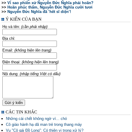
>>
Vì sao phiên xử Nguyễn Đức Nghĩa phải hoãn?
>>
Hoãn phúc thẩm, Nguyễn Đức Nghĩa cười tươi
>>
Nguyễn Đức Nghĩa đã ’hết sĩ diện’!
Ý KIẾN CỦA BẠN
Họ và tên:
(cần phải nhập)
Địa chỉ:
Email:
(không hiện lên trang)
Điện thoại:
(không hiện lên trang)
Nội dung:
(nhập tiếng Việt có dấu)
CÁC TIN KHÁC
Những cái chết không ngờ vì... chó
Cô giáo hành hạ dã man trẻ trong thang máy
Vụ "Cô gái Đồ Long": Có thiên vị trong xử lý?