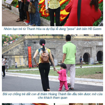
Nhóm bạn trẻ từ Thanh Hóa ra dự Đại lễ đang "pose" ảnh bên Hồ Gươm
Đôi vợ chồng trẻ dắt con đi thăm Hoàng Thành lần đầu tiên được mở cửa
cho khách tham quan