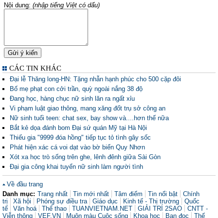
Nội dung:
(nhập tiếng Việt có dấu)
CÁC TIN KHÁC
Đại lễ Thăng long-HN: Tặng nhẫn hạnh phúc cho 500 cặp đôi
Bố mẹ phạt con cởi trần, quỳ ngoài nắng 38 độ
Đang học, hàng chục nữ sinh lăn ra ngất xỉu
Vi phạm luật giao thông, mang xăng đốt trụ sở công an
Nữ sinh tuổi teen: chat sex, bay show và....hơn thế nữa
Bắt kẻ dọa đánh bom Đại sứ quán Mỹ tại Hà Nội
Thiếu gia "9999 đóa hồng" tiếp tục tỏ tình gây sốc
Phát hiện xác cá voi dạt vào bờ biển Quy Nhơn
Xót xa học trò sống trên ghe, lênh đênh giữa Sài Gòn
Đại gia công khai tuyển nữ sinh làm người tình
Về đầu trang
Danh mục:
Trang nhất
Tin mới nhất
Tâm điểm
Tin nổi bật
Chính
trị
Xã hội
Phóng sự điều tra
Giáo dục
Kinh tế - Thị trường
Quốc
tế
Văn hoá
Thể thao
TUANVIETNAM.NET
GIẢI TRÍ 2SAO
CNTT -
Viễn thông
VEF.VN
Muôn màu Cuộc sống
Khoa học
Bạn đọc
Thế