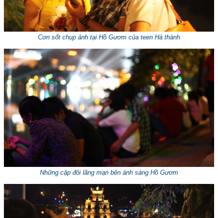
Cơn sốt chụp ảnh tại Hồ Gươm của teen Hà thành
Những cặp đôi lãng mạn bên ánh sáng Hồ Gươm