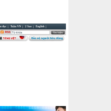
n đọc
Tuần VN
2 Sao
English
RSS