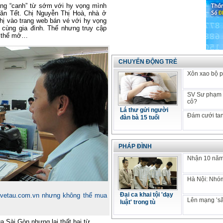
ạng “canh” từ sớm với hy vọng mình
 ăn Tết. Chị Nguyễn Thị Hoà, nhà ở
hị vào trang web bán vé với hy vọng
cùng gia đình. Thế nhưng truy cập
ng thể mở…
CHUYỂN ĐỘNG TRẺ
Xôn xao bộ p
SV Sư phạm k
cô?
Lá thư gửi người
Đám cưới tan
đàn bà 15 tuổi
PHÁP ĐÌNH
Nhận 10 năm 
Hà Nội: Nhóm
Đại ca khai tội 'dạy
 vetau.com.vn nhưng không thể mua
Lên mạng ’să
luật' trong tù
 Sài Gòn nhưng lại thất bại từ