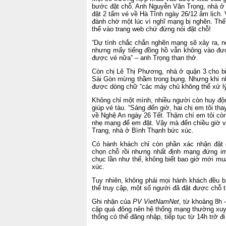
bước đặt chỗ. Anh Nguyễn Văn Trọng, nhà ở
đặt 2 tấm vé về Hà Tĩnh ngày 26/12 âm lịch
đành chờ một lúc vì nghĩ mạng bị nghẽn. Th
thể vào trang web chứ đừng nói đặt chỗ!
“Dự tính chắc chắn nghẽn mạng sẽ xảy ra, nê
nhưng mấy tiếng đồng hồ vẫn không vào đượ
được vé nữa” – anh Trọng than thở.
Còn chị Lê Thị Phương, nhà ở quận 3 cho bi
Sài Gòn mừng thầm trong bụng. Nhưng khi nh
được dòng chữ “các máy chủ không thể xử l
Không chỉ một mình, nhiều người còn huy độ
giúp vé tàu. “Sáng đến giờ, hai chị em tôi t
về Nghệ An ngày 26 Tết. Thậm chí em tôi còn
nhẹ mạng để em đặt. Vậy mà đến chiều giờ v
Trang, nhà ở Bình Thạnh bức xúc.
Có hành khách chỉ còn phần xác nhận đặt c
chọn chỗ rồi nhưng nhất định mạng đứng im
chục lần như thế, không biết bao giờ mới m
xúc.
Tuy nhiên, không phải mọi hành khách đều b
thể truy cập, một số người đã đặt được chỗ t
Ghi nhận của
PV VietNamNet
, từ khoảng 8h 
cập quá đông nên hệ thống mạng thường xuyê
thống có thể đăng nhập, tiếp tục từ 14h trở đi