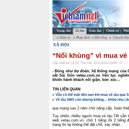
Trang chủ
Xã hội
Giáo dục
Chính trị
Phó
Hình sự
Pháp đình
Đời sống
Chuyển độn
XÃ HỘI
“Nổi khùng” vì mua vé
Cập nhật lúc 15:18, Thứ Hai, 15/11/2010 (GMT+7)
- Đúng như dự đoán, hệ thống mạng của 
sắt Sài Gòn vetau.com.vn liên tục nghẽ
khiến hành khách nổi giận, bức xúc…
TIN LIÊN QUAN
Vẫn có thể mất tiền oan khi mua vé tàu qua 
Vé tàu SMS còn nhưng không… khớp nhu cầ
qua mạng sau 2 năm chờ nâng cấp, hoàn thiệ
Tuy nhiên, nhiều người mua vé tàu Tết vẫn t
web vetau.com.vn, chờ 1 tiếng rồi 2 tiếng 
trang thì lại không thể đặt chỗ, xác nhận…