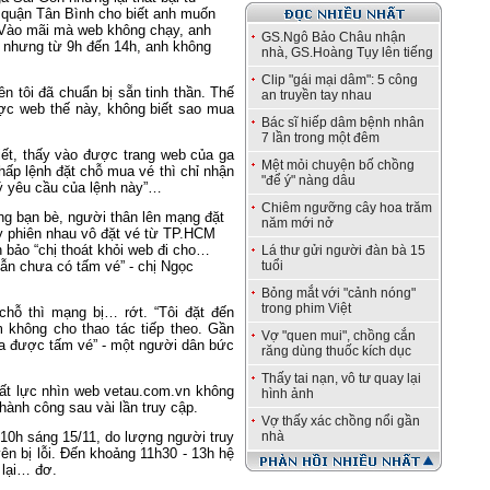
 quận Tân Bình cho biết anh muốn
. Vào mãi mà web không chạy, anh
GS.Ngô Bảo Châu nhận
ế nhưng từ 9h đến 14h, anh không
nhà, GS.Hoàng Tụy lên tiếng
Clip "gái mại dâm": 5 công
n tôi đã chuẩn bị sẵn tinh thần. Thế
an truyền tay nhau
c web thế này, không biết sao mua
Bác sĩ hiếp dâm bệnh nhân
7 lần trong một đêm
ết, thấy vào được trang web của ga
Mệt mỏi chuyện bố chồng
ấp lệnh đặt chỗ mua vé thì chỉ nhận
"để ý" nàng dâu
ý yêu cầu của lệnh này”…
Chiêm ngưỡng cây hoa trăm
ng bạn bè, người thân lên mạng đặt
năm mới nở
hay phiên nhau vô đặt vé từ TP.HCM
 bảo “chị thoát khỏi web đi cho…
Lá thư gửi người đàn bà 15
ẫn chưa có tấm vé” - chị Ngọc
tuổi
Bỏng mắt với "cảnh nóng"
trong phim Việt
hỗ thì mạng bị… rớt. “Tôi đặt đến
 không cho thao tác tiếp theo. Gần
Vợ "quen mui", chồng cắn
ua được tấm vé” - một người dân bức
răng dùng thuốc kích dục
Thấy tai nạn, vô tư quay lại
ất lực nhìn web vetau.com.vn không
hình ảnh
hành công sau vài lần truy cập.
Vợ thấy xác chồng nổi gần
-10h sáng 15/11, do lượng người truy
nhà
n bị lỗi. Đến khoảng 11h30 - 13h hệ
 lại… đơ.