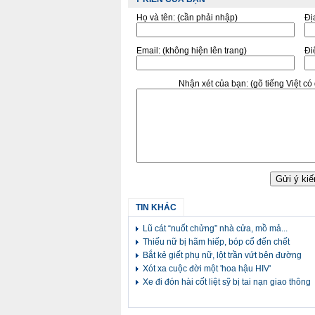
Họ và tên:
(cần phải nhập)
Đị
Email:
(không hiện lên trang)
Điê
Nhận xét của bạn:
(gõ tiếng Việt c
TIN KHÁC
Lũ cát “nuốt chửng” nhà cửa, mồ mả...
Thiếu nữ bị hãm hiếp, bóp cổ đến chết
Bắt kẻ giết phụ nữ, lột trần vứt bên đường
Xót xa cuộc đời một 'hoa hậu HIV'
Xe đi đón hài cốt liệt sỹ bị tai nạn giao thông