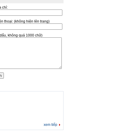
a chỉ:
̣n thoại:
(không hiện lên trang)
ó dấu, không quá 1000 chữ)
xem tiếp