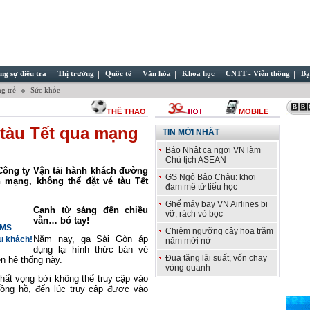
ng sự điều tra
Thị trường
Quốc tế
Văn hóa
Khoa học
CNTT - Viễn thông
Bạ
g trẻ
Sức khỏe
THỂ THAO
MOBILE
 tàu Tết qua mạng
TIN MỚI NHẤT
Báo Nhật ca ngợi VN làm
Chủ tịch ASEAN
Công ty Vận tải hành khách đường
GS Ngô Bảo Châu: khơi
n mạng, không thể đặt vé tàu Tết
đam mê từ tiểu học
Ghế máy bay VN Airlines bị
Canh từ sáng đến chiều
vỡ, rách vỏ bọc
vẫn… bó tay!
SMS
Chiêm ngưỡng cây hoa trăm
Năm nay, ga Sài Gòn áp
u khách!
năm mới nở
dụng lại hình thức bán vé
Đua tăng lãi suất, vốn chạy
n hệ thống này.
vòng quanh
hất vọng bởi không thể truy cập vào
đồng hồ, đến lúc truy cập được vào