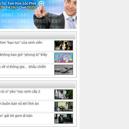
him “bạo lực” của sinh viên
hông bao giờ “phong bì” thầy
 vỡ vì thông gia… khẩu chiến
tù vì “yêu” học sinh cấp 2
 buôn bán vũ khí lĩnh án
n’ gái trẻ gom đi bán