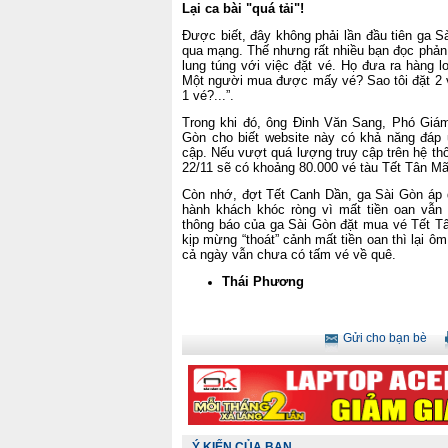
Lại ca bài "quá tải"!
Được biết, đây không phải lần đầu tiên ga S
qua mạng. Thế nhưng rất nhiều bạn đọc phả
lung túng với việc đặt vé. Họ đưa ra hàng lo
Một người mua được mấy vé? Sao tôi đặt 2 v
1 vé?...”.
Trong khi đó, ông Đinh Văn Sang, Phó Gi
Gòn cho biết website này có khả năng đáp 
cập. Nếu vượt quá lượng truy cập trên hệ thố
22/11 sẽ có khoảng 80.000 vé tàu Tết Tân M
Còn nhớ, đợt Tết Canh Dần, ga Sài Gòn áp d
hành khách khóc ròng vì mất tiền oan vẫ
thông báo của ga Sài Gòn đặt mua vé Tết T
kịp mừng “thoát” cảnh mất tiền oan thì lại ôm
cả ngày vẫn chưa có tấm vé về quê.
Thái Phương
Gửi cho bạn bè
Ý KIẾN CỦA BẠN