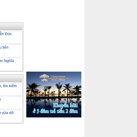
yễn Đức
u tiện
ức Nghĩa
h, tìm kiếm
h
tư vừa dỡ