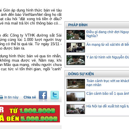
ài Gòn áp dụng hình thức bán vé tàu
n ánh đến báo
VietNamNet
rằng họ rất
ạt câu hỏi “đặt xong trả tiền ở đâu?
é mà mail trả lời chỉ thông báo có…
PHÁP ĐÌNH
Điều gì đang chờ đợi Ngu
ám đốc Công ty VTHK đường sắt Sài
Nghĩa?
ứng cùng lúc 1.000 lượt người truy
ng có thể bị quá tải. Từ ngày 15/11 -
Án mạng từ xô xát khi đi tiể
ão được bán ra.
ụng hình thức bán vé qua tin nhắn,
Y án tử hình với Nguyễn Đ
n không mua được vé. Năm nay, khi
ân Mão qua mạng, nhiều người chưa
 cục tức vì tốn thời gian, ngồi “canh”
DÒNG SỰ KIỆN
Toàn cảnh trục vớt xe khác
nạn nhân
Cận cảnh bão số 1 qua ản
In tin này
Chia sẻ
Hà Nội lại đề xuất bịt ngã 