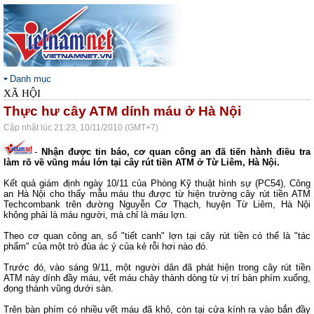
Danh mục
XÃ HỘI
Thực hư cây ATM dính máu ở Hà Nội
Cập nhật lúc 21:23, 10/11/2010 (GMT+7)
-
Nhận được tin báo, cơ quan công an đã tiến hành điều tra
làm rõ về vũng máu lớn tại cây rút tiền ATM ở Từ Liêm, Hà Nội.
Kết quả giám định ngày 10/11 của Phòng Kỹ thuật hình sự (PC54), Công
an Hà Nội cho thấy mẫu máu thu được từ hiện trường cây rút tiền ATM
Techcombank trên đường Nguyễn Cơ Thạch, huyện Từ Liêm, Hà Nội
không phải là máu người, mà chỉ là máu lợn.
Theo cơ quan công an, số "tiết canh" lợn tại cây rút tiền có thể là "tác
phẩm" của một trò đùa ác ý của kẻ rỗi hơi nào đó.
Trước đó, vào sáng 9/11, một người dân đã phát hiện trong cây rút tiền
ATM này dính đầy máu, vết máu chảy thành dòng từ vị trí bàn phím xuống,
đọng thành vũng dưới sàn.
Trên bàn phím có nhiều vết máu đã khô, còn tại cửa kính ra vào bắn đầy