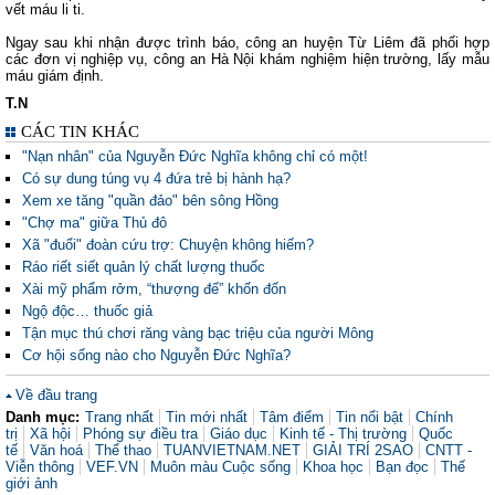
vết máu li ti.
Ngay sau khi nhận được trình báo, công an huyện Từ Liêm đã phối hợp
các đơn vị nghiệp vụ, công an Hà Nội khám nghiệm hiện trường, lấy mẫu
máu giám định.
T.N
CÁC TIN KHÁC
"Nạn nhân" của Nguyễn Đức Nghĩa không chỉ có một!
Có sự dung túng vụ 4 đứa trẻ bị hành hạ?
Xem xe tăng "quần đảo" bên sông Hồng
"Chợ ma" giữa Thủ đô
Xã "đuổi" đoàn cứu trợ: Chuyện không hiếm?
Ráo riết siết quản lý chất lượng thuốc
Xài mỹ phẩm rởm, “thượng đế” khốn đốn
Ngộ độc… thuốc giả
Tận mục thú chơi răng vàng bạc triệu của người Mông
Cơ hội sống nào cho Nguyễn Đức Nghĩa?
Về đầu trang
Danh mục:
Trang nhất
Tin mới nhất
Tâm điểm
Tin nổi bật
Chính
trị
Xã hội
Phóng sự điều tra
Giáo dục
Kinh tế - Thị trường
Quốc
tế
Văn hoá
Thể thao
TUANVIETNAM.NET
GIẢI TRÍ 2SAO
CNTT -
Viễn thông
VEF.VN
Muôn màu Cuộc sống
Khoa học
Bạn đọc
Thế
giới ảnh