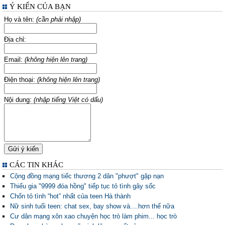
Ý KIẾN CỦA BẠN
Họ và tên:
(cần phải nhập)
Địa chỉ:
Email:
(không hiện lên trang)
Điện thoại:
(không hiện lên trang)
Nội dung:
(nhập tiếng Việt có dấu)
CÁC TIN KHÁC
Cộng đồng mạng tiếc thương 2 dân "phượt" gặp nạn
Thiếu gia "9999 đóa hồng" tiếp tục tỏ tình gây sốc
Chốn tỏ tình “hot” nhất của teen Hà thành
Nữ sinh tuổi teen: chat sex, bay show và....hơn thế nữa
Cư dân mạng xôn xao chuyện học trò làm phim... học trò