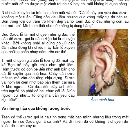
nước mắt để có được một vành tai như ý hay cái mũi không bị đụng hàng.
N chỉ cái khuyên tai trên hai cánh mũi và nói: “Cái lỗ này em vừa đục được
khoảng một tuần. Cũng còn đau lắm nhưng đục xong thấy tự tin hẳn ra.
Bọn trong lớp cứ trầm trồ khen đẹp và hỏi xem đục ở đâu nhưng còn lâu
em mới chỉ. Mình em thôi cho nó không bị đụng hàng”.
Đục được lỗ là một chuyện nhưng đục thế
nào để được gọi là sành điệu lại là chuyện
khác. Bởi không phải ai cũng có đủ can
đảm chịu đựng khi chiếc máy bắn lỗ xuyên
qua những phần nhạy cảm trên cơ thể.
T, một chuyên gia bắn lỗ tương đối mát tay
kể:“Bọn trẻ bây giờ chịu chơi ghê lắm.
Hôm trước có con bé đến nhờ anh bắn cho
cái lỗ xuyên qua nhũ hoa. Chảy cả nước
mắt ra mà vẫn cắn răng chịu đựng. Được
vài hôm lại điện nhờ bảo bắn thêm cái nữa
ở khe ngực... Có đứa đến đây anh đếm
trên người nó phải có hai chục cái lỗ. Nhìn
người cứ như... tổ ong mà vẫn yêu cầu
đục tiếp!”.
Ảnh minh hoạ
Và những hậu quả không lường trước
Teen có thể được gọi là cá tính trong mắt bạn mình nhưng liệu trong mắt
người lớn có được gọi là cá tính? Và dĩ nhiên đã có không ít chuyện dở
khóc dở cười xảy ra.