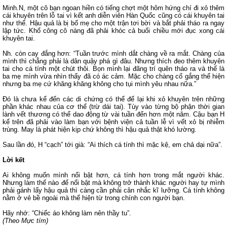
Minh.N, một cô bạn ngoan hiền có tiếng chợt một hôm hứng chí đi xỏ thêm
cái khuyên trên lỗ tai vì kết anh diễn viên Hàn Quốc cũng có cái khuyên tai
như thế. Hậu quả là bị bố mẹ cho một trận tơi bời và bắt phải tháo ra ngay
lập tức. Khổ công cô nàng đã phải khóc cả buổi chiều mới đục xong cái
khuyên tai.
Nh. còn cay đắng hơn: “Tuần trước mình dắt chàng về ra mắt. Chàng của
mình thì chẳng phải là dân quậy phá gì đâu. Nhưng thích đeo thêm khuyên
tai cho cá tính một chút thôi. Bọn mình lại đãng trí quên tháo ra và thế là
ba mẹ mình vừa nhìn thấy đã có ác cảm. Mặc cho chàng cố gắng thể hiện
nhưng ba mẹ cứ khăng khăng không cho tụi mình yêu nhau nữa.”
Đó là chưa kể đến các di chứng có thể để lại khi xỏ khuyên trên những
phần khác nhau của cơ thể (trừ dái tai). Tùy vào từng bộ phận thời gian
lành vết thương có thể dao động từ vài tuần đến hơn một năm. Cậu bạn H
kể trên đã phải vào làm bạn với bệnh viện cả tuần lễ vì vết xỏ bị nhiễm
trùng. May là phát hiện kịp chứ không thì hậu quả thật khó lường.
Sau lần đó, H “cạch” tới già: “Ai thích cá tính thì mặc kệ, em chả dại nữa”.
Lời kết
Ai không muốn mình nổi bật hơn, cá tính hơn trong mắt người khác.
Nhưng làm thế nào để nổi bật mà không trở thành khác người hay tự mình
phải gánh lấy hậu quả thì càng cần phải cân nhắc kĩ lưỡng. Cá tính không
nằm ở vẻ bề ngoài mà thể hiện từ trong chính con người bạn.
Hãy nhớ: “Chiếc áo không làm nên thầy tu”.
(Theo Mực tím)