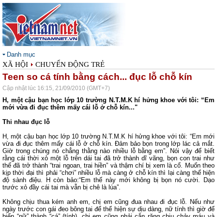
Danh mục
XÃ HỘI
CHUYỂN ĐỘNG TRẺ
Teen so cá tính bằng cách... đục lỗ chỗ kín
Cập nhật lúc 16:15, 21/09/2010 (GMT+7)
H, một cậu bạn học lớp 10 trường N.T.M.K hí hửng khoe với tôi: “Em
mới vừa đi đục thêm mấy cái lỗ ở chỗ kín..."
Thi nhau đục lỗ
H, một cậu bạn học lớp 10 trường N.T.M.K hí hửng khoe với tôi: “Em mới
vừa đi đục thêm mấy cái lỗ ở chỗ kín. Đảm bảo bọn trong lớp lác cả mắt.
Giờ trong chúng nó chẳng thằng nào nhiều lỗ bằng em”. Nói vậy để biết
rằng cái thời xỏ một lỗ trên dái tai đã trở thành dĩ vãng, bọn con trai như
thế đã trở thành “trai ngoan, trai hiền” và thậm chí bị xem là cổ. Muốn theo
kịp thời đại thì phải “chơi” nhiều lỗ mà càng ở chỗ kín thì lại càng thể hiện
độ sành điệu. H còn bảo:“Em thế này mới không bị bọn nó cười. Dạo
trước xỏ đầy cái tai mà vẫn bị chê là lúa”.
Không chịu thua kém anh em, chị em cũng đua nhau đi đục lỗ. Nếu như
ngày trước con gái đeo bông tai để thể hiện sự dịu dàng, nữ tính thì giờ để
biến “nữ” thành “cá” (tính), chị em cũng phải cắn răng chịu chảy máu và