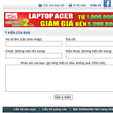
Gửi cho bạn bè
In tin này
Chia sẻ
Ý KIẾN CỦA BẠN
Họ và tên:
(cần phải nhập)
Địa chỉ:
Email:
(không hiện lên trang)
Điện thoại:
(không hiện lên trang)
Nhận xét của bạn:
(gõ tiếng Việt có dấu, không quá 1000 chữ)
Liên hệ tòa soạn
Liên hệ quảng cáo
Đặt VietNamNet làm trang chu