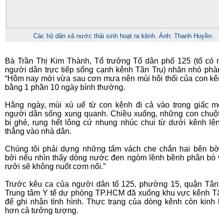
Các hộ dân xả nước thải sinh hoạt ra kênh. Ảnh: Thanh Huyền.
Bà Trần Thị Kim Thành, Tổ trưởng Tổ dân phố 125 (tổ có
người dân trực tiếp sống cạnh kênh Tân Trụ) nhăn nhó phà
“Hôm nay mới vừa sau cơn mưa nên mùi hôi thối của con kê
bằng 1 phần 10 ngày bình thường.
Hằng ngày, mùi xú uế từ con kênh đi cả vào trong giấc 
người dân sống xung quanh. Chiều xuống, những con chuộ
bị ghẻ, rụng hết lông cứ nhung nhúc chui từ dưới kênh lê
thẳng vào nhà dân.
Chúng tôi phải dựng những tấm vách che chắn hai bên b
bởi nếu nhìn thấy dòng nước đen ngòm lềnh bềnh phân bò 
rưởi sẽ không nuốt cơm nổi.”
Trước kêu ca của người dân tổ 125, phường 15, quận Tân
Trung tâm Y tế dự phòng TP.HCM đã xuống khu vực kênh T
để ghi nhận tình hình. Thực trạng của dòng kênh còn kinh
hơn cả tưởng tượng.