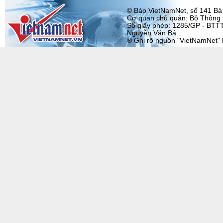
© Báo VietNamNet, số 141 Bà T
Cơ quan chủ quản: Bộ Thông t
Số giấy phép: 1285/GP - BTTT
Nguyễn Văn Bá
® Ghi rõ nguồn "VietNamNet" khi