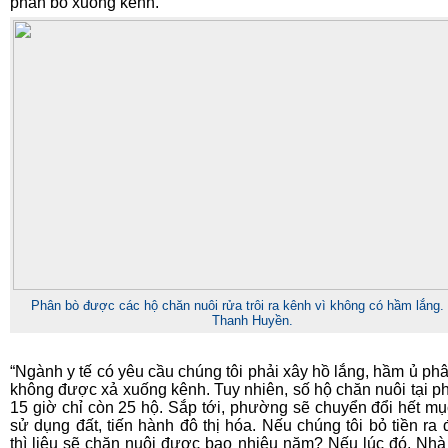
phân bò xuống kênh.
Phân bò được các hộ chăn nuôi rửa trôi ra kênh vì không có hầm lắng.
Thanh Huyền.
“Ngành y tế có yêu cầu chúng tôi phải xây hồ lắng, hầm ủ ph
không được xả xuống kênh. Tuy nhiên, số hộ chăn nuôi tại 
15 giờ chỉ còn 25 hộ. Sắp tới, phường sẽ chuyển đổi hết mụ
sử dụng đất, tiến hành đô thị hóa. Nếu chúng tôi bỏ tiền ra 
thì liệu sẽ chăn nuôi được bao nhiêu năm? Nếu lúc đó, Nh