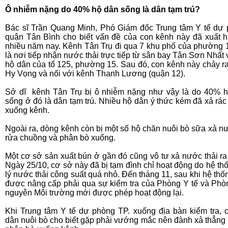
Ô nhiễm nặng do 40% hộ dân sống là dân tạm trú?
Bác sĩ Trần Quang Minh, Phó Giám đốc Trung tâm Y tế dự
quận Tân Bình cho biết vấn đề của con kênh này đã xuất h
nhiều năm nay. Kênh Tân Trụ đi qua 7 khu phố của phường 
là nơi tiếp nhận nước thải trực tiếp từ sân bay Tân Sơn Nhất 
hộ dân của tổ 125, phường 15. Sau đó, con kênh này chảy r
Hy Vọng và nối với kênh Thanh Lương (quận 12).
Sở dĩ
kênh Tân Trụ bị ô nhiễm nặng như vậy là do 40% 
sống ở đó là dân tạm trú. Nhiều hộ dân ý thức kém đã xả rác
xuống kênh.
Ngoài ra, dòng kênh còn bị một số hộ chăn nuôi bò sữa xả n
rửa chuồng và phân bò xuống.
Một cơ sở sản xuất bún ở gần đó cũng vô tư xả nước thải ra
Ngày 25/10, cơ sở này đã bị tạm đình chỉ hoạt động do hệ th
lý nước thải công suất quá nhỏ. Đến tháng 11, sau khi hệ thố
được nâng cấp phải qua sự kiểm tra của Phòng Y tế và Phò
nguyên Môi trường mới được phép hoạt động lại.
Khi Trung tâm Y tế dự phòng TP. xuống địa bàn kiểm tra, 
dân nuôi bò cho biết gặp phải vướng mắc nên đành xả thẳng 