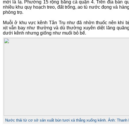
mới là lạ. Phường 15 rộng bằng cả quận 4. Trên địa bàn q
nhiều khu quy hoạch treo, đất trống, ao tù nước đọng và hàn
phòng trọ.
Muỗi ở khu vực kênh Tân Trụ như đã nhờn thuốc nên khi b
xịt vẫn bay như thường và dù thường xuyên diệt lăng quăn
dưới kênh nhưng giống như muối bỏ bể.
Nước thải từ cơ sở sản xuất bún tươi xả thẳng xuống kênh. Ảnh: Thanh