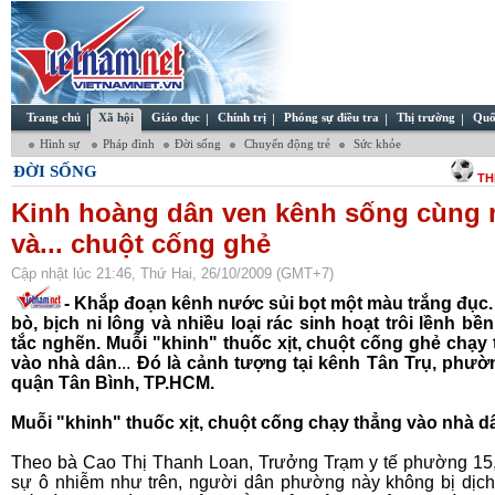
Trang chủ
Xã hội
Giáo dục
Chính trị
Phóng sự điều tra
Thị trường
Quố
Hình sự
Pháp đình
Đời sống
Chuyển động trẻ
Sức khỏe
ĐỜI SỐNG
TH
Kinh hoàng dân ven kênh sống cùng 
và... chuột cống ghẻ
Cập nhật lúc 21:46, Thứ Hai, 26/10/2009 (GMT+7)
- K
hắp đoạn kênh nước sủi bọt một màu trắng đục
bò, bịch ni lông và nhiều loại rác sinh hoạt trôi lềnh bề
tắc nghẽn.
Muỗi "khinh" thuốc xịt, chuột cống ghẻ chạy
vào nhà dân
...
Đó là cảnh tượng tại kênh Tân Trụ, phườ
quận Tân Bình, TP.HCM.
Muỗi "khinh" thuốc xịt, chuột cống chạy thẳng vào nhà d
Theo bà Cao Thị Thanh Loan, Trưởng Trạm y tế phường 15
sự ô nhiễm như trên, người dân phường này không bị dịc