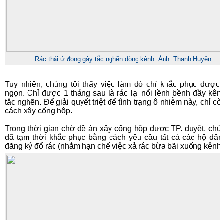
Rác thải ứ đọng gây tắc nghẽn dòng kênh. Ảnh: Thanh Huyền.
Tuy nhiên, chúng tôi thấy việc làm đó chỉ khắc phục đượ
ngọn. Chỉ được 1 tháng sau là rác lại nổi lềnh bềnh đầy kê
tắc nghẽn. Để giải quyết triệt để tình trạng ô nhiễm này, chỉ 
cách xây cống hộp.
Trong thời gian chờ đề án xây cống hộp được TP. duyệt, chú
đã tạm thời khắc phục bằng cách yêu cầu tất cả các hộ dâ
đăng ký đổ rác (nhằm hạn chế việc xả rác bừa bãi xuống kênh