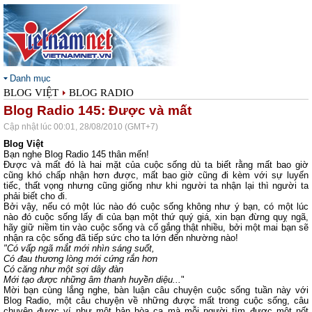
Danh mục
BLOG VIỆT
BLOG RADIO
Blog Radio 145: Được và mất
Cập nhật lúc 00:01, 28/08/2010 (GMT+7)
Blog Việt
Bạn nghe Blog Radio 145 thân mến!
Được và mất đó là hai mặt của cuộc sống dù ta biết rằng mất bao giờ
cũng khó chấp nhận hơn được, mất bao giờ cũng đi kèm với sự luyến
tiếc, thất vọng nhưng cũng giống như khi người ta nhận lại thì người ta
phải biết cho đi.
Bởi vậy, nếu có một lúc nào đó cuộc sống không như ý bạn, có một lúc
nào đó cuộc sống lấy đi của bạn một thứ quý giá, xin bạn đừng quỵ ngã,
hãy giữ niềm tin vào cuộc sống và cố gắng thật nhiều, bởi một mai bạn sẽ
nhận ra cộc sống đã tiếp sức cho ta lớn đến nhường nào!
"Có vấp ngã mắt mới nhìn sáng suốt,
Có đau thương lòng mới cứng rắn hơn
Có căng như một sợi dây đàn
Mới tạo được những âm thanh huyền diệu...
"
Mời bạn cùng lắng nghe, bàn luận câu chuyện cuộc sống tuần này với
Blog Radio, một câu chuyện về những được mất trong cuộc sống, câu
chuyện được ví như một bản hòa ca mà mỗi người tìm được một nốt