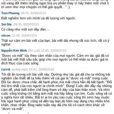
vội vàng đốt thêm những ngọn lửa ưu phiền thay vì hãy thêm một chút lí
trí xem như mọi chuyện có thể giải quyết…" :)
Tran Phuong
, 09:35, 30/08/2010
Biết nghiêm hơn với mình và độ lượng với người.
Soi Gia ‎
, 09:35, 30/08/2010
Có căng như một sợi dây đàn....
vitcon
, 22:49, 29/08/2010
Thật sự cảm ơn bài viết của bạn, bài viết dài nhưng rất xúc tích, rất có ý
nghĩa!
Nguyễn Kim Minh
, ĐH Luật, 11:45, 29/08/2010
"Được và mất" tùy theo cảm nhận của mọi người. Cảm ơn tác giả đã có
một bài viết thật sâu sắc giúp cho mọi người có thể nhận ra được giá trị
đích thực của cuộc sống.
carrot
, quảng nam, 16:41, 28/08/2010
Tôi rất ấn tượng với bài viết này. Dường như tác giả đã cho ta những trải
nghiệm cần thiết để ta hiểu thêm về cái gọi là "được và mất" trong cuộc.
Đôi lúc được chưa chắc đã hạnh phúc,mà mất chưa hẳn đã bất hạnh. "Đối
thủ lớn nhất của con người la chính mình". Đúng! Cuộc đời đầy rẫy những
cám dỗ, phải biết kiềm chế lòng tham vô đáy của bản thân mình. Và nhìn
cuộc sống không chỉ bằng ánh mắt mà hãy bằng con tim. Cuộc sống sẽ có
ý nghĩa hơn rất nhiều. Bất kì ai tin yêu vào cuộc sống thì sớm hay muộn
trái ngọt hạnh phúc cũng sẽ đến tay bạn,dù hôm nay đang chịu nhiều khó
khăn, nhọc nhằn. Blog radio tuần này đã cho tôi có cách nhìn khác về
"đươc và mất".