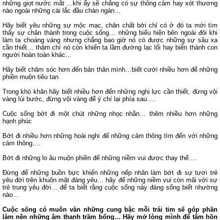
những giọt nước mắt …khi ấy sẽ chẳng có sự thông cảm hay xót thương
nào ngoài những cái lắc đầu chán ngán…
Hãy biết yêu những sự mộc mạc, chân chất bởi chỉ có ở đó ta mới tìm
thấy sự chân thành trong cuộc sống… những biểu hiện bên ngoài đôi khi
làm ta choáng váng nhưng chẳng bao giờ nó có được những sự sâu xa
cần thiết… thậm chí nó còn khiến ta lầm đường lạc lối hay biến thành con
người hoàn toàn khác…
Hãy biết chăm sóc hơn đến bản thân mình…biết cười nhiều hơn để những
phiền muộn tiêu tan
Trong khó khăn hãy biết nhiều hơn đến những nghị lực cần thiết, đừng vội
vàng lùi bước, đừng vội vàng để ý chí lại phía sau….
Cuộc sống bớt đi một chút những nhọc nhằn… thêm nhiều hơn những
hạnh phúc
Bớt đi nhiều hơn những hoài nghi để những cảm thông tìm đến với những
cảm thông….
Bớt đi những lo âu muộn phiền để những niềm vui được thay thế….
Đừng để những buồn bực khiến những nếp nhăn làm bớt đi sự tươi trẻ
yêu đời trên khuôn mặt đáng yêu… hãy để những niềm vui còn mãi với sự
trẻ trung yêu đời… để ta biết rằng cuộc sống này đáng sống biết nhường
nào…
Cuộc sống có muôn vàn những cung bậc mỗi trái tim sẽ góp phần
làm nên những âm thanh trầm bổng… Hãy mở lòng mình để tâm hồn