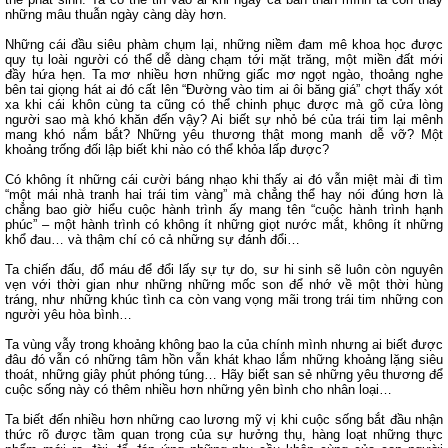
những mâu thuẫn ngày càng dày hơn.
Những cái đầu siêu phàm chụm lại, những niềm đam mê khoa học được
quy tụ loài người có thể dễ dàng chạm tới mặt trăng, một miền đất mới
đầy hứa hẹn. Ta mơ nhiều hơn những giấc mơ ngọt ngào, thoảng nghe
bên tai giọng hát ai đó cất lên “Đường vào tim ai ôi băng giá” chợt thấy xót
xa khi cái khôn cùng ta cũng có thể chinh phục được mà gõ cửa lòng
người sao mà khó khăn đến vậy? Ai biết sự nhỏ bé của trái tim lại mênh
mang khó nắm bắt? Những yêu thương thật mong manh dễ vỡ? Một
khoảng trống đối lập biết khi nào có thể khỏa lấp được?
Có không ít những cái cười báng nhạo khi thấy ai đó vẫn miệt mài đi tìm
“một mái nhà tranh hai trái tim vàng” mà chẳng thể hay nói đúng hơn là
chẳng bao giờ hiểu cuộc hành trình ấy mang tên “cuộc hành trình hạnh
phúc” – một hành trình có không ít những giọt nước mắt, không ít những
khổ đau… và thậm chí có cả những sự đánh đổi…
Ta chiến đấu, đổ máu để đổi lấy sự tự do, sư hi sinh sẽ luôn còn nguyên
vẹn với thời gian như những những mốc son để nhớ về một thời hùng
tráng, như những khúc tình ca còn vang vọng mãi trong trái tim những con
người yêu hòa bình…
Ta vùng vẫy trong khoảng không bao la của chính mình nhưng ai biết được
đâu đó vẫn có những tâm hồn vẫn khát khao lắm những khoảng lặng siêu
thoát, những giây phút phóng túng… Hãy biết san sẻ những yêu thương để
cuộc sống này có thêm nhiều hơn những yên bình cho nhân loại…
Ta biết đến nhiều hơn những cao lương mỹ vị khi cuộc sống bắt đầu nhận
thức rõ được tầm quan trọng của sự hưởng thụ, hàng loạt những thực