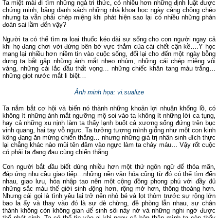
Ta miệt mài đi tìm những ngả tri thức, có nhiều hơn những định luật được
chứng minh, bảng danh sách những nhà khoa học ngày càng chồng chéo
nhưng ta vẫn phải chép miệng khi phát hiện sao lại có nhiều những phán
đoán sai lầm đến vậy?
Người ta có thể tìm ra lọai thuốc kéo dài sự sống cho con người ngay cả
khi họ đang chơi với đứng bên bờ vực thẳm của cái chết cận kề….Y học
mang lại nhiều hơn niềm tin vào cuộc sống, đổi lại cho đến một ngày bỗng
dưng ta bắt gặp những ánh mắt nheo nhúm, những cái chép miệng vội
vàng, những cái lắc đầu thất vọng… những chiếc khăn tang màu trắng…
những giọt nước mắt li biệt…
Ảnh minh họa: vi.sualize
Ta nắm bắt cơ hội và biến nó thành những khoản lợi nhuận khổng lồ, có
không ít những ánh mắt ngưỡng mộ soi vào ta không ít những lời ca tụng,
hay cả những xu nịnh làm ta thấy lạnh buốt cả xương sống đứng trên bục
vinh quang, hai tay vỗ ngực. Ta tưởng tượng mình giống như một con kinh
kông đang ăn mừng chiến thắng… nhưng những giá trị nhân sinh đích thực
lại chẳng khác nào mũi tên đâm vào ngực làm ta chảy máu… Vậy rốt cuộc
có phải ta đang đau cùng chiến thắng…
Con người bắt đầu biết dùng nhiều hơn một thứ ngôn ngữ để thỏa mãn,
đáp ứng nhu cầu giao tiếp…những nền văn hóa cũng từ đó có thể tìm đến
nhau, giao lưu, hòa nhập tạo nên một cộng đồng phong phú với đầy đủ
những sắc màu thế giới sinh động hơn, rộng mở hơn, thông thoáng hơn.
Nhưng cái gọi là tình yêu lại trở nên nhỏ bé và lọt thỏm trước sự rộng lớn
bao la ấy và thay vào đó là sự dè chừng, đề phòng lẫn nhau, sự chân
thành không còn không gian để sinh sôi nảy nở và những nghi ngờ được
thể phát sinh. Ta có thể tin vào ai khi ngay cả bản thân mình ta còn thấy