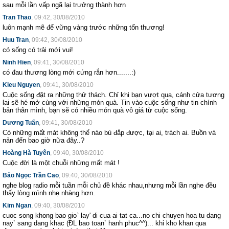
sau mỗi lần vấp ngã lại trưởng thành hơn
Tran Thao
, 09:42, 30/08/2010
luôn mạnh mẽ để vững vàng trước những tổn thương!
Huu Tran
, 09:42, 30/08/2010
có sống có trải mới vui!
Ninh Hien
, 09:41, 30/08/2010
có đau thương lòng mới cứng rắn hơn.......:)
Kieu Nguyen
, 09:41, 30/08/2010
Cuộc sống đặt ra những thử thách. Chỉ khi bạn vượt qua, cánh cửa tương
lai sẽ hé mở cùng với những món quà. Tin vào cuộc sống như tin chính
bản thân mình, bạn sẽ có nhiều món quà vô giá từ cuộc sống.
Dương Tuấn
, 09:41, 30/08/2010
Có những mất mát không thể nào bù đắp được, tại ai, trách ai. Buồn và
nản đến bao giờ nữa đây..?
Hoàng Hà Tuyên
, 09:40, 30/08/2010
Cuộc đời là một chuỗi những mất mát !
Bảo Ngọc Trần Cao
, 09:40, 30/08/2010
nghe blog radio mỗi tuần mỗi chủ đề khác nhau,nhưng mỗi lần nghe đều
thấy lòng mình nhẹ nhàng hơn.
Kim Ngan
, 09:40, 30/08/2010
cuoc song khong bao gio` lay' di cua ai tat ca...no chi chuyen hoa tu dang
nay` sang dang khac (ĐL bao toan` hanh phuc^^)... khi kho khan qua