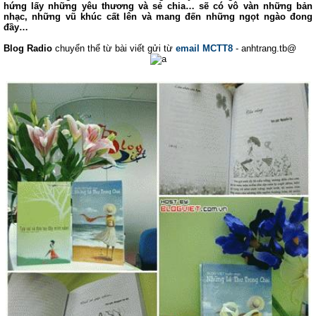
hứng lấy những yêu thương và sẻ chia… sẽ có vô vàn những bản
nhạc, những vũ khúc cất lên và mang đến những ngọt ngào đong
đầy…
Blog Radio
chuyển thể từ bài viết gửi từ
email MCTT8
- anhtrang.tb@