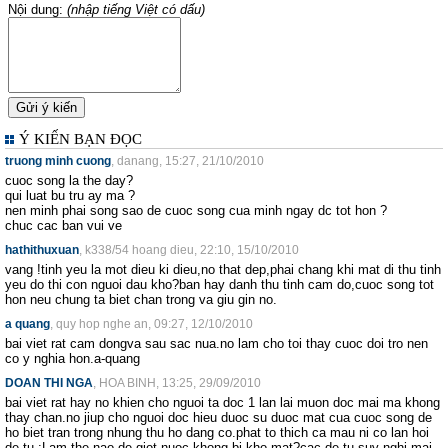
Nội dung:
(nhập tiếng Việt có dấu)
Ý KIẾN BẠN ĐỌC
truong minh cuong
, danang, 15:27, 21/10/2010
cuoc song la the day?
qui luat bu tru ay ma ?
nen minh phai song sao de cuoc song cua minh ngay dc tot hon ?
chuc cac ban vui ve
hathithuxuan
, k338/54 hoang dieu, 22:10, 15/10/2010
vang !tinh yeu la mot dieu ki dieu,no that dep,phai chang khi mat di thu tinh
yeu do thi con nguoi dau kho?ban hay danh thu tinh cam do,cuoc song tot
hon neu chung ta biet chan trong va giu gin no.
a quang
, quy hop nghe an, 09:27, 12/10/2010
bai viet rat cam dongva sau sac nua.no lam cho toi thay cuoc doi tro nen
co y nghia hon.a-quang
DOAN THI NGA
, HOA BINH, 13:25, 29/09/2010
bai viet rat hay no khien cho nguoi ta doc 1 lan lai muon doc mai ma khong
thay chan.no jiup cho nguoi doc hieu duoc su duoc mat cua cuoc song de
ho biet tran trong nhung thu ho dang co.phat to thich ca mau ni co lan hoi
de tu :Lam the nao de giot nuoc khong bi kho mat?cac de tu suy nghi mai