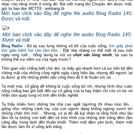
nhạc cho riêng mình ở trong đó. Bài viết mang tên Chuyện đời được mất,
gửi từ bạn đọc MCTT8 - anhtrang.tb
Mời bạn click vào đây để nghe file audio Blog Radio 145:
Được và mất
Mời bạn click vào đây để nghe file audio Blog Radio 145:
Được và mất
Blog Radio
- Bỏ lại sau lưng những xô bồ của cuộc sống,
tìm giây phút
thư giãn hiếm hoi cho tâm hồn
… Đặt nhẹ nhàng cơ thể mệt rã sau một
ngày rong ruổi… bỗng dưng ta xót xa
chợt vấn lòng mình
, tại sao ta
không thể vui niềm vui của ngày trước?
Thời gian vốn chẳng biết chờ đợi, ta thấy già nhanh hơn cả sự tiến bộ đến
chóng mặt của những công nghệ ngày càng hiện đại, nhưng đổi ngược lại
ta được gì khi những phiền não cũng theo đó tỉ lệ thuận với nó….
Ta miệt mài, cố gắng để không bị cuộc sống bỏ rớt, nhưng hình như cuộc
sống chẳng bao giờ biết đến sự cố gắng của ta hay thậm chí còn có lúc nó
nhẫn tâm quay lưng vô tình đến khắc nghiệt.
Ta thấy nhiều hơn những tòa nhà cao ngất ngưởng thi nhau mọc lên…
giống như những cánh tay của con người đang không ngừng vươn tới
những chân trời mới… Nhưng, có ai đó đã kịp nhận ra rằng hình như lâu
lắm rồi ta không còn biết đến vẻ tròn trĩnh của những ánh trăng đêm rằm
căng đầy trong lành đến thuần khiết. Thèm một đêm yên bình, thèm một
lần được làm thi sĩ uống ánh trăng…