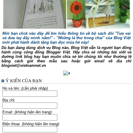
Mời bạn click vào đây để tìm hiểu thông tin về bộ sách đôi "Tựa vai
và đưa tay đây mình nắm!" - "Những lá thư trong chai" của Blog Việt
mới phát hành dành tặng bạn đọc mùa hè này!
Dù bạn đang dùng dịch vụ Blog nào, Blog Việt vẫn là người bạn đồng
hành cùng cộng đồng Blogger Việt.
Hãy chia sẻ những bài viết và
đường link blog hay bạn muốn chia sẻ tới chúng tôi như thường lệ
bằng cách gửi theo mẫu sau hoặc gửi email về địa chỉ
blogviet@vietnamnet.vn
Ý KIẾN CỦA BẠN
Họ và tên:
(cần phải nhập)
Địa chỉ:
Email:
(không hiện lên trang)
Điện thoại:
(không hiện lên trang)