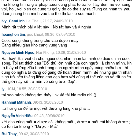
ma khong tim ra giai phap .cuoi cung phat to tra loi:Hay dem no voi song
voi, ho , voi bien ca.cung tu goi y do co the suy ra :Tung ca nhan thi yeu
duoi ,nhung hoa minh vao tap the thi lai co suc manh
Ivy_CamLinh
, LaiChau, 21:17, 24/09/2010
Mình rất thích bài v iết này ! Nó rất hay và ý nghĩa !
hoanghon tim
, goc khuat, 09:36, 03/09/2010
Cuoc song khong trong cho vao duyen may
Cang nhieu gian kho cang vung vang
Nguyen Minh Ngoc
, Hai Phong, 10:39, 31/08/2010
Rat hay! Bai viet da cho nguoi doc nhin nhan lai minh de dieu chinh cuoc
song. Toi rat thich cau "Đối thủ lớn nhất của con người là chính mình, khi
ta thấy những đấu tranh trong con người mình ngày càng nhiều hơn thì
cũng có nghĩa ta đang cố gắng để hoàn thiện mình, để những giá trị nhân
sinh trở nên thiêng liêng cao đẹp hơn với đúng vị thế của nó và tất nhiên
thế giới này sẽ trở nên vô cùng tươi đẹp".
ly
, HCM, 18:55, 30/08/2010
tại sao mình không tìm thấy link để tải blò radio nhỉ:((
Hanhmit Mithanh
, 09:43, 30/08/2010
‎...nhưng sẽ để lại một vết thương lòng khó phai...
Nguyễn Vinh Hiếu
, 09:43, 30/08/2010
xét cho cùng mất = được cái không mất , được = mất cái không được ;
có tồn tại không ? "Được - Mất".
Bui Thuy
, 09:42, 30/08/2010