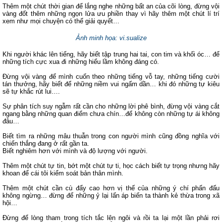
Thêm một chút thời gian để lắng nghe những bất an của cõi lòng, đừng vội
vàng đốt thêm những ngọn lửa ưu phiền thay vì hãy thêm một chút lí trí
xem như mọi chuyện có thể giải quyết…
Ảnh minh họa: vi.sualize
Khi người khác lên tiếng, hãy biết tập trung hai tai, con tim và khối óc… để
những tích cực xua đi những hiểu lầm không đáng có.
Đừng vội vàng để mình cuốn theo những tiếng vỗ tay, những tiếng cười
tán thưởng, hãy biết để những niềm vui ngấm dần… khi đó những tự kiêu
sẽ tự khắc rút lui….
Sự phân tích suy ngẫm rất cần cho những lời phê bình, đừng vội vàng cắt
ngang bằng những quan điểm chưa chín…để không còn những tự ái không
đâu…
Biết tìm ra những mâu thuẫn trong con người mình cũng đồng nghĩa với
chiến thắng đang ở rất gần ta.
Biết nghiêm hơn với mình và độ lượng với người.
Thêm một chút tự tin, bớt một chút tự ti, học cách biết tự trọng nhưng hãy
khoan để cái tôi kiểm soát bản thân mình.
Thêm một chút cần cù đẩy cao hơn vị thế của những ý chí phấn đấu
không ngừng… đừng để những ỷ lại lấn áp biến ta thành kẻ thừa trong xã
hội…
Đừng để lòng tham trong tích tắc lên ngôi và rồi ta lại một lần phải rơi