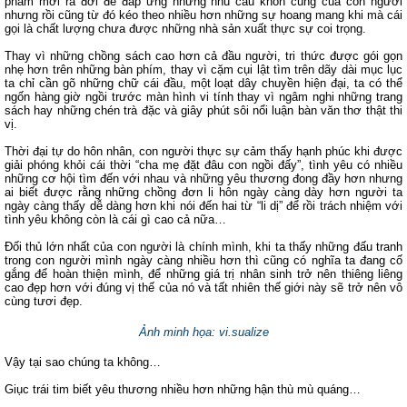
phẩm mới ra đời để đáp ứng những nhu cầu khôn cùng của con người
nhưng rồi cũng từ đó kéo theo nhiều hơn những sự hoang mang khi mà cái
gọi là chất lượng chưa được những nhà sản xuất thực sự coi trọng.
Thay vì những chồng sách cao hơn cả đầu người, tri thức được gói gọn
nhẹ hơn trên những bàn phím, thay vì cặm cụi lật tìm trên dãy dài mục lục
ta chỉ cần gõ những chữ cái đầu, một loạt dây chuyền hiện đại, ta có thể
ngốn hàng giờ ngồi trước màn hình vi tính thay vì ngâm nghi những trang
sách hay những chén trà đặc và giây phút sôi nổi luận bàn văn thơ thật thi
vị.
Thời đại tự do hôn nhân, con người thực sự cảm thấy hạnh phúc khi được
giải phóng khỏi cái thời “cha mẹ đặt đâu con ngồi đấy”, tình yêu có nhiều
những cơ hội tìm đến với nhau và những yêu thương đong đầy hơn nhưng
ai biết được rằng những chồng đơn li hôn ngày càng dày hơn người ta
ngày càng thấy dễ dàng hơn khi nói đến hai từ “li dị” để rồi trách nhiệm với
tình yêu không còn là cái gì cao cả nữa…
Đối thủ lớn nhất của con người là chính mình, khi ta thấy những đấu tranh
trong con người mình ngày càng nhiều hơn thì cũng có nghĩa ta đang cố
gắng để hoàn thiện mình, để những giá trị nhân sinh trở nên thiêng liêng
cao đẹp hơn với đúng vị thế của nó và tất nhiên thế giới này sẽ trở nên vô
cùng tươi đẹp.
Ảnh minh họa: vi.sualize
Vậy tại sao chúng ta không…
Giục trái tim biết yêu thương nhiều hơn những hận thù mù quáng…