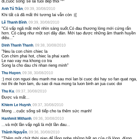
di,cuoc song' se lai tuoi dep thoi ^^
Anh Tú Trần
, 09:39, 30/08/2010
Khi tất cả đã mất thì tương lai vẫn còn :((
Lê Thanh Bình
, 09:39, 30/08/2010
"Có vấp ngã mắt mới nhìn sáng suốt,Có đau thương lòng mới cứng rắn
hơn. Có căng như một sợi dây đàn. Mới tạo được những âm thanh huyền
diệu..."
Dinh Thanh Thanh
, 09:38, 30/08/2010
‎"Neu la con chim chiec la
Con chim phai hot, chiec la phai xanh
Le nao vay ma khong co tra
Song la cho dau chi nhan rieng minh"
Thu Huyen
, 09:38, 30/08/2010
‎:) moi con nguoi deu manh me sau moi lan bi cuoc doi hay so fan quat nga,
noi thi de hon lam, du sao di nua mong ta luon binh an jua cuoc doi
Thu Ku
, 09:37, 30/08/2010
Được và mất...
Khiem Le Huynh
, 09:37, 30/08/2010
Mong ...cuộc sống sẽ tiếp cho ta thêm sức mạnh!
Hanhmit Mithanh
, 09:36, 30/08/2010
‎...và một lần vấp ngã là một lần đau...
Thành Nguyễn
, 09:36, 30/08/2010
‎"Thêm một chút thời gian để lắng nghe những bất an của cõi lòng, đừng