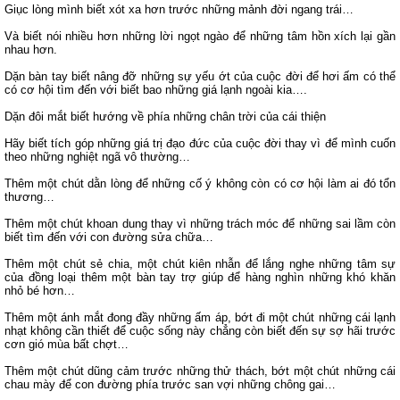
Giục lòng mình biết xót xa hơn trước những mảnh đời ngang trái…
Và biết nói nhiều hơn những lời ngọt ngào để những tâm hồn xích lại gần
nhau hơn.
Dặn bàn tay biết nâng đỡ những sự yếu ớt của cuộc đời để hơi ấm có thể
có cơ hội tìm đến với biết bao những giá lạnh ngoài kia….
Dặn đôi mắt biết hướng về phía những chân trời của cái thiện
Hãy biết tích góp những giá trị đạo đức của cuộc đời thay vì để mình cuốn
theo những nghiệt ngã vô thường…
Thêm một chút dằn lòng để những cố ý không còn có cơ hội làm ai đó tổn
thương…
Thêm một chút khoan dung thay vì những trách móc để những sai lầm còn
biết tìm đến với con đường sửa chữa…
Thêm một chút sẻ chia, một chút kiên nhẫn để lắng nghe những tâm sự
của đồng loại thêm một bàn tay trợ giúp để hàng nghìn những khó khăn
nhỏ bé hơn…
Thêm một ánh mắt đong đầy những ấm áp, bớt đi một chút những cái lạnh
nhạt không cần thiết để cuộc sống này chẳng còn biết đến sự sợ hãi trước
cơn gió mùa bất chợt…
Thêm một chút dũng cảm trước những thử thách, bớt một chút những cái
chau mày để con đường phía trước san vợi những chông gai…