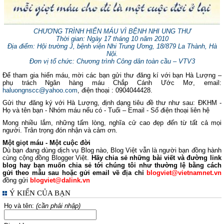
CHƯƠNG TRÌNH HIẾN MÁU VÌ BỆNH NHI UNG THƯ
Thời gian: Ngày 17 tháng 10 năm 2010
Địa điểm: Hội trường J, bệnh viện Nhi Trung Ương, 18/879 La Thành, Hà
Nội.
Đơn vị tổ chức: Chương trình Công dân toàn cầu – VTV3
Để tham gia hiến máu, mời các bạn gửi thư đăng kí với bạn Hà Lượng –
phụ trách Ngân hàng máu Chắp Cánh Ước Mơ, email:
haluongnscc@yahoo.com
, điện thoại : 0904044428.
Gửi thư đăng ký với Hà Lượng, định dạng tiêu đề thư như sau: ĐKHM -
Họ và tên bạn - Nhóm máu nếu có - Tuổi – Email - Số điện thoại liên hệ
Mong nhiều lắm, những tấm lòng, nghĩa cử cao đẹp đến từ tất cả mọi
người. Trân trọng đón nhận và cảm ơn.
Một giọt máu - Một cuộc đời
Dù bạn đang dùng dịch vụ Blog nào, Blog Việt vẫn là người bạn đồng hành
cùng cộng đồng Blogger Việt.
Hãy chia sẻ những bài viết và đường link
blog hay bạn muốn chia sẻ tới chúng tôi như thường lệ bằng cách
gửi theo mẫu sau hoặc gửi email về địa chỉ
blogviet@vietnamnet.vn
đồng gửi
blogviet@dalink.vn
Ý KIẾN CỦA BẠN
Họ và tên:
(cần phải nhập)