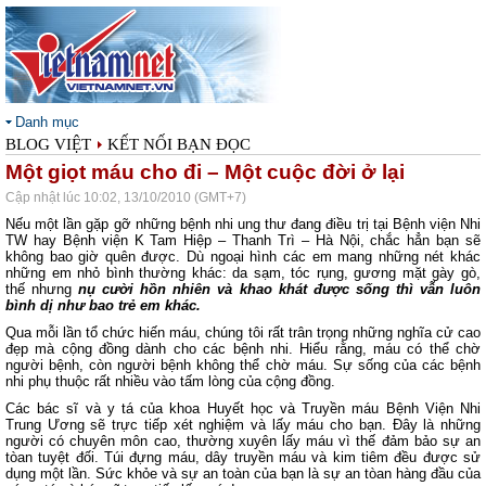
Danh mục
BLOG VIỆT
KẾT NỐI BẠN ĐỌC
Một giọt máu cho đi – Một cuộc đời ở lại
Cập nhật lúc 10:02, 13/10/2010 (GMT+7)
Nếu một lần gặp gỡ những bệnh nhi ung thư đang điều trị tại Bệnh viện Nhi
TW hay Bệnh viện K Tam Hiệp – Thanh Trì – Hà Nội, chắc hẳn bạn sẽ
không bao giờ quên được. Dù ngoại hình các em mang những nét khác
những em nhỏ bình thường khác: da sạm, tóc rụng, gương mặt gày gò,
thế nhưng
nụ cười hồn nhiên và khao khát được sống thì vẫn luôn
bình dị như bao trẻ em khác.
Qua mỗi lần tổ chức hiến máu, chúng tôi rất trân trọng những nghĩa cử cao
đẹp mà cộng đồng dành cho các bệnh nhi. Hiểu rằng, máu có thể chờ
người bệnh, còn người bệnh không thể chờ máu. Sự sống của các bệnh
nhi phụ thuộc rất nhiều vào tấm lòng của cộng đồng.
Các bác sĩ và y tá của khoa Huyết học và Truyền máu Bệnh Viện Nhi
Trung Ương sẽ trực tiếp xét nghiệm và lấy máu cho bạn. Đây là những
người có chuyên môn cao, thường xuyên lấy máu vì thế đảm bảo sự an
tòan tuyệt đối. Túi đựng máu, dây truyền máu và kim tiêm đều được sử
dụng một lần. Sức khỏe và sự an toàn của bạn là sự an tòan hàng đầu của