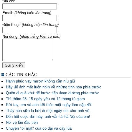
Địa chỉ:
Email:
(không hiện lên trang)
Điện thoại:
(không hiện lên trang)
Nội dung:
(nhập tiếng Việt có dấu)
CÁC TIN KHÁC
Hạnh phúc vay mượn không cần níu giữ
Hãy để ánh mắt luôn nhìn về những tinh hoa phía trước
Quên đi quá khứ để bước tiếp đoạn đường phía trước
Thì thầm 28: 15 ngày yêu và 12 tháng tù giam
Rời tay, em và anh kết thúc một ngày làm cặp đôi
Thấy hoa sữa là bớt đi một ngày em chờ anh về...
Đến hết cuộc đời này, anh vẫn là Hà Nội của em!
Nói về lần đầu tiên
Chuyện "bí mật" của cỏ dại và cây lúa