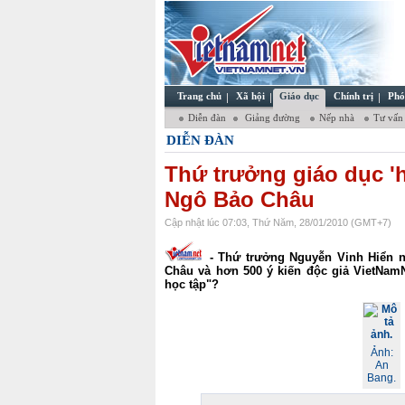
Trang chủ
Xã hội
Giáo dục
Chính trị
Phó
Diễn đàn
Giảng đường
Nếp nhà
Tư vấn
DIỄN ĐÀN
Thứ trưởng giáo dục 'h
Ngô Bảo Châu
Cập nhật lúc 07:03, Thứ Năm, 28/01/2010 (GMT+7)
- Thứ trưởng Nguyễn Vinh Hiển n
Châu và hơn 500 ý kiến độc giả VietNamN
học tập"?
Ảnh:
An
Bang.