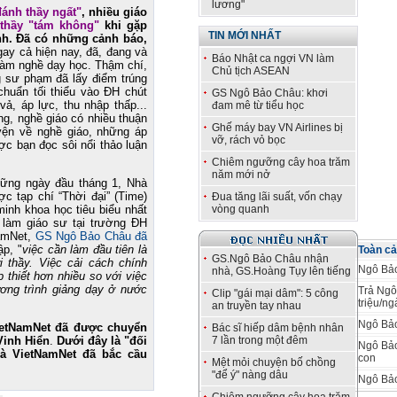
lương"
đánh thầy ngất"
, nhiều giáo
thầy "tám không"
khi gặp
TIN MỚI NHẤT
nh. Đã có những cảnh báo,
ay cả hiện nay, đã, đang và
Báo Nhật ca ngợi VN làm
làm nghề dạy học. Thậm chí,
Chủ tịch ASEAN
ng sư phạm đã lấy điểm trúng
chuẩn tối thiểu vào ĐH chút
GS Ngô Bảo Châu: khơi
vả, áp lực, thu nhập thấp...
đam mê từ tiểu học
ng, nghề giáo có nhiều thuận
Ghế máy bay VN Airlines bị
yện về nghề giáo, những áp
vỡ, rách vỏ bọc
ợc bạn đọc sôi nổi thảo luận
Chiêm ngưỡng cây hoa trăm
năm mới nở
hững ngày đầu tháng 1, Nhà
 tạp chí “Thời đại” (Time)
Đua tăng lãi suất, vốn chạy
minh khoa học tiêu biểu nhất
vòng quanh
 làm giáo sư tại trường ĐH
NamNet,
GS Ngô Bảo Châu đã
ập, "
việc cần làm đầu tiên là
Toàn c
GS.Ngô Bảo Châu nhận
i thầy. Việc cải cách chính
Ngô Bảo
nhà, GS.Hoàng Tụy lên tiếng
 thiết hơn nhiều so với việc
ương trình giảng dạy ở nước
Trả Ngô
Clip "gái mại dâm": 5 công
triệu/ng
an truyền tay nhau
Ngô Bảo
ietNamNet đã được chuyển
Bác sĩ hiếp dâm bệnh nhân
Vinh Hiển
.
Dưới đây là "đối
7 lần trong một đêm
Ngô Bảo
à VietNamNet đã bắc cầu
con
Mệt mỏi chuyện bố chồng
"để ý" nàng dâu
Ngô Bảo