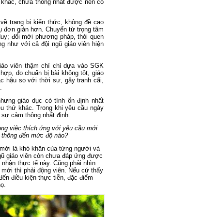
ại khác, chưa thống nhất được nên có
về trang bị kiến thức, không đề cao
hụ đơn giản hơn. Chuyển từ trọng tâm
uy; đổi mới phương pháp, thói quen
g như với cả đội ngũ giáo viên hiện
 giáo viên thậm chí chỉ dựa vào SGK
hợp, do chuẩn bị bài không tốt, giáo
lạc hậu so với thời sự, gây tranh cãi,
.
hưng giáo dục có tính ổn định nhất
ều thứ khác. Trong khi yêu cầu ngày
 sự cảm thông nhất định.
ng việc thích ứng với yêu cầu mới
m thông đến mức độ nào?
i mới là khó khăn của từng người và
 ngũ giáo viên còn chưa đáp ứng được
nhận thực tế này. Cũng phải nhìn
i mới thì phải động viên. Nếu cứ thấy
đến điều kiện thực tiễn, đặc điểm
họ.