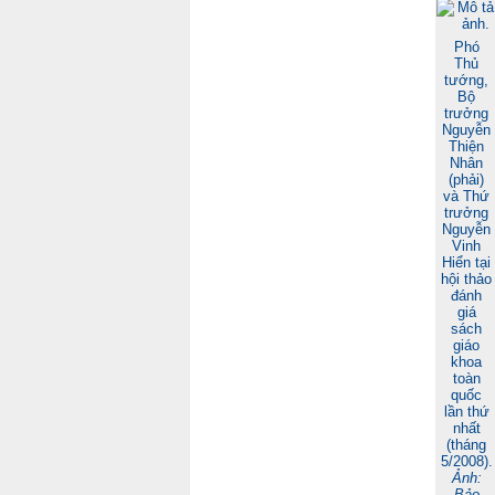
Phó
Thủ
tướng,
Bộ
trưởng
Nguyễn
Thiện
Nhân
(phải)
và Thứ
trưởng
Nguyễn
Vinh
Hiển tại
hội thảo
đánh
giá
sách
giáo
khoa
toàn
quốc
lần thứ
nhất
(tháng
5/2008).
Ảnh:
Bảo