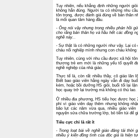
Tuy nhiên, nếu khẳng định những người giỏi
không hẳn đúng. Người ta có những nhu cầu
tôn trọng, được đánh giá đúng về bản thân n
là mối quan tâm hàng đầu.
- Ông nói vậy nhưng trong nhiều phản hồi gử
cho rằng bản thân họ và hầu hết các đồng n
nghề này...
- Sự thật là có những người như vậy. Lại có
cháu nối nghiệp mình nhưng con cháu không 
Tuy nhiên, cùng với nhu cầu được xã hội tôn
thương trẻ em mới là những yếu tố quyết đ
nghề nghiệp của nhà giáo.
Thực tế là, còn rất nhiều thầy, cô giáo lăn
Biết bao giáo viên hằng ngày vẫn đi dạy bu
kém, hoặc bồi dưỡng HS giỏi, buổi tối lại lặ
học quay trở lại trường mà không có thù lao.
Ở nhiều địa phương, HS tiểu học được học 
phí vì giáo viên dạy thêm nhưng không nhậ
bão lụt các năm vừa qua, nhiều giáo viên
nguyện sửa chữa trường lớp, bỏ tiền túi để g
Tiêu cực chỉ là rất ít
-
Trong loạt bài về nghề giáo đăng tải thời
nhiều ý kiến đồng tình của độc giả là hiện 