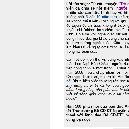
Lời tòa soạn: Từ câu chuyện
"Trò 
viên đã chia sẻ nỗi niềm
"người 
nhiều rào cản hữu hình hay vô hì
không phải
3 đến 10 năm nữa,
mà ng
sẽ không thể tuyển được người giỏi 
để tuyển đủ chỉ tiêu, không ít trườ
tuyển chỉ "nhỉnh" hơn điểm "sàn" - 
đỉnh. Chia sẻ với nghề giáo sự vất 
song nhiều độc giả khác cũng cho rằ
lợi hơn những nghề khác. Câu chu
lực hiện tại và nguy cơ tương lai đư
trong hai tuần qua.
Có một sự kiện thú vị, cũng vào n
toán học Ngô Bảo Châu - người được
xếp công trình là một trong 10 phát 
năm 2009 - vừa chấp nhận lời mời
Chicago. Trước đó, khi trả lời Viet
nói
"thực hiện việc thượng tôn học t
xây dựng lại vị trí xã hội của ngườ
sách lương bổng cho giáo viên là cấp
viết lại sách giáo khoa, mua lại ch
ngoài".
Hơn 500 phản hồi của bạn đọc V
tới Thứ trưởng Bộ GD-ĐT Nguyễn 
thoại với lãnh đạo Bộ GD-ĐT" m
cùng bạn đọc