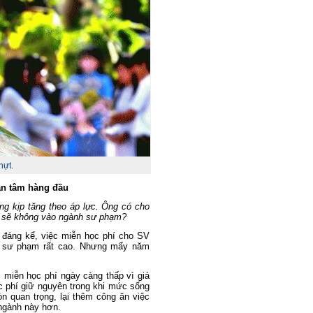
hựt.
uan tâm hàng đầu
ng kịp tăng theo áp lực. Ông có cho
ỏi sẽ không vào ngành sư phạm?
 đáng kể, việc miễn học phí cho SV
o sư phạm rất cao. Nhưng mấy năm
c miễn học phí ngày càng thấp vì giá
ọc phí giữ nguyên trong khi mức sống
n quan trọng, lại thêm công ăn việc
 ngành này hơn.