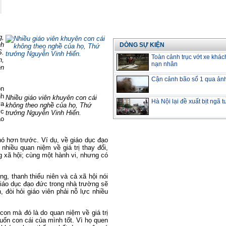
g,
nh
DÒNG SỰ KIỆN
S.
Toàn cảnh trục vớt xe khác
n,
nạn nhân
ên
Cận cảnh bão số 1 qua ản
òn
nh
Nhiều giáo viên khuyên con cái
Hà Nội lại đề xuất bịt ngã 
ưa
không theo nghề của họ, Thứ
ớc
trưởng Nguyễn Vinh Hiển.
áo
hó hơn trước. Ví dụ, về giáo dục đạo
 nhiều quan niệm về giá trị thay đổi,
 xã hội; cùng một hành vi, nhưng có
êng, thanh thiếu niên và cả xã hội nói
iáo dục đạo đức trong nhà trường sẽ
, đòi hỏi giáo viên phải nỗ lực nhiều
on mà đó là do quan niệm về giá trị
ốn con cái của mình tốt. Vì họ quen