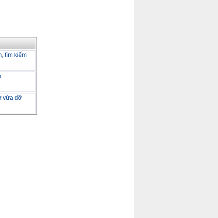
h, tìm kiếm
h
tư vừa dỡ