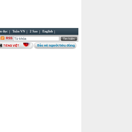
n đọc
Tuần VN
2 Sao
English
RSS