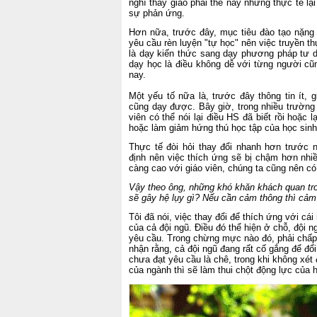
nghĩ thầy giáo phải thế này nhưng thực tế l
sự phản ứng.
Hơn nữa, trước đây, mục tiêu đào tạo nặng 
yêu cầu rèn luyện "tự học" nên việc truyền t
là dạy kiến thức sang dạy phương pháp tư d
dạy học là điều không dễ với từng người cũn
nay.
Một yếu tố nữa là, trước đây thông tin ít,
cũng dạy được. Bây giờ, trong nhiều trường 
viên có thể nói lại điều HS đã biết rồi hoặc 
hoặc làm giảm hứng thú học tập của học sinh
Thực tế đòi hỏi thay đổi nhanh hơn trước n
định nên việc thích ứng sẽ bị chậm hơn nhi
càng cao với giáo viên, chúng ta cũng nên có
Vậy theo ông, những khó khăn khách quan tro
sẽ gây hệ lụy gì? Nếu cần cảm thông thì cả
Tôi đã nói, việc thay đổi để thích ứng với cá
của cả đội ngũ. Điều đó thể hiện ở chỗ, đội
yêu cầu. Trong chừng mực nào đó, phải chấp 
nhận rằng, cả đội ngũ đang rất cố gắng để đổ
chưa đạt yêu cầu là chê, trong khi không xét 
của ngành thì sẽ làm thui chột động lực của 