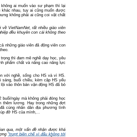
 không ai muốn vào sư phạm thì lại
 khác nhau, tuy ai cũng muốn được
hưng không phải ai cũng coi vật chất
i về VietNamNet, rất nhiều giáo viên
ghiệp đều khuyên con cái không theo
 cả những giáo viên đã động viên con
theo.
 trọng thì đam mê nghề dạy học, yêu
ịnh phẩm chất và nâng cao năng lực
 lộn với nghề, sống cho HS và vì HS.
ổi sáng, buổi chiều, kèm cặp HS yếu
n lội vào thôn bản vận động HS đã bỏ
2 buổi/ngày mà không phải đóng học
n thêm lương. Hay trong những đợt
 đã cùng nhân dân địa phương tình
iúp đỡ HS của mình,...
 gian qua, một vấn đề nhận được khá
tượng
"trượt biên chế vì đấu không tới