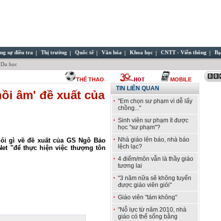
ng sự điều tra
Thị trường
Quốc tế
Văn hóa
Khoa học
CNTT - Viễn thông
Bạ
 Du học
THỂ THAO
MOBILE
TIN LIÊN QUAN
ồi âm' đề xuất của
"Em chọn sư phạm vì dễ lấy
chồng..."
Sinh viên sư phạm ít được
học "sư phạm"?
Nhà giáo lên báo, nhà báo
ói gì về đề xuất của GS Ngô Bảo
lệch lạc?
et "để thực hiện việc thượng tôn
4 điểm/môn vẫn là thầy giáo
tương lai
"3 năm nữa sẽ không tuyển
được giáo viên giỏi"
Giáo viên "tám không"
"Nỗ lực từ năm 2010, nhà
giáo có thể sống bằng