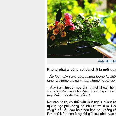
Ảnh: Minh N
Không phải ai cũng coi vật chất là mối q
- Áp lực ngày càng cao, nhưng lương lại khô
rằng, chỉ trong vài năm nữa, những người gi
- Mấy năm trước, học phí là một khoản tiền
sư phạm đã giúp cho điểm trúng tuyển và
nay, điểm này đã thấp dần đi.
Nguyên nhân, có thể hiểu là ý nghĩa của việ
trị của học phí không “to” như trước nữa. H
và giá cả đều cao hơn nên học phí không cò
làm khó kiếm nên ít người giỏi lựa chọn vào