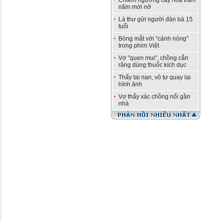
Chiêm ngưỡng cây hoa trăm
năm mới nở
Lá thư gửi người đàn bà 15
tuổi
Bỏng mắt với "cảnh nóng"
trong phim Việt
Vợ "quen mui", chồng cắn
răng dùng thuốc kích dục
Thấy tai nạn, vô tư quay lại
hình ảnh
Vợ thấy xác chồng nổi gần
nhà