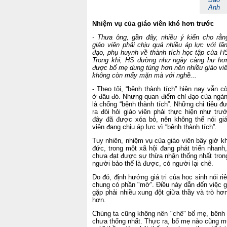
Anh
Nhiệm vụ của giáo viên khó hơn trước
- Thưa ông, gần đây, nhiều ý kiến cho rằn
giáo viên phải chịu quá nhiều áp lực với lã
đạo, phụ huynh về thành tích học tập của H
Trong khi, HS dường như ngày càng hư hơ
được bố mẹ dung túng hơn nên nhiều giáo vi
không còn mấy mặn mà với nghề...
- Theo tôi, “bệnh thành tích” hiện nay vẫn c
ở đâu đó. Nhưng quan điểm chỉ đạo của ngà
là chống “bệnh thành tích”. Những chỉ tiêu đ
ra đòi hỏi giáo viên phải thực hiện như trư
đây đã được xóa bỏ, nên không thể nói gi
viên đang chịu áp lực vì “bệnh thành tích”.
Tuy nhiên, nhiệm vụ của giáo viên bây giờ k
đức, trong một xã hội đang phát triển nhanh,
chưa đạt được sự thừa nhận thống nhất trong
người bảo thế là được, có người lại chê.
Do đó, định hướng giá trị của học sinh nói ri
chung có phần "mờ”. Điều này dẫn đến việc g
gặp phải nhiều xung đột giữa thầy và trò hơn
hơn.
Chúng ta cũng không nên "chê" bố mẹ, bênh c
chưa thống nhất. Thực ra, bố mẹ nào cũng mu