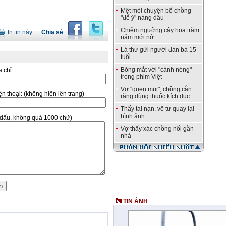
Mệt mỏi chuyện bố chồng
"để ý" nàng dâu
Chiêm ngưỡng cây hoa trăm
In tin này
Chia sẻ
năm mới nở
Lá thư gửi người đàn bà 15
tuổi
Bỏng mắt với "cảnh nóng"
a chỉ:
trong phim Việt
Vợ "quen mui", chồng cắn
̣n thoại:
(không hiện lên trang)
răng dùng thuốc kích dục
Thấy tai nạn, vô tư quay lại
hình ảnh
ó dấu, không quá 1000 chữ)
Vợ thấy xác chồng nổi gần
nhà
TIN ẢNH