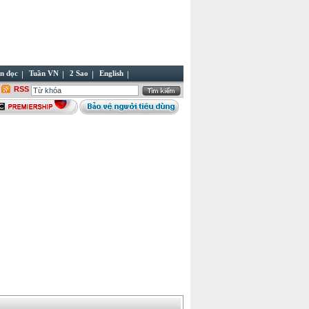
n đọc
Tuần VN
2 Sao
English
RSS