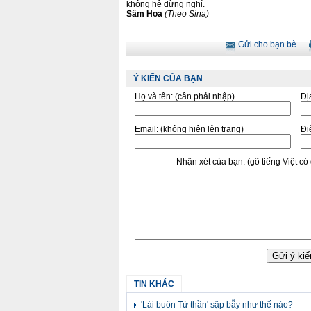
không hề dừng nghỉ.
Sầm Hoa
(Theo Sina)
Gửi cho bạn bè
Ý KIẾN CỦA BẠN
Họ và tên:
(cần phải nhập)
Đị
Email:
(không hiện lên trang)
Điê
Nhận xét của bạn:
(gõ tiếng Việt c
TIN KHÁC
'Lái buôn Tử thần' sập bẫy như thế nào?