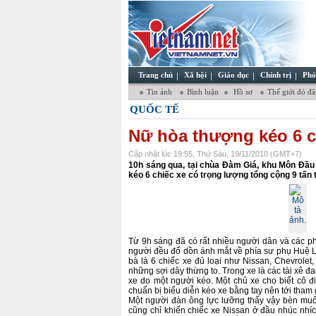
Trang chủ
Xã hội
Giáo dục
Chính trị
Phó
Tin ảnh
Bình luận
Hồ sơ
Thế giới đó đ
QUỐC TẾ
Nữ hòa thượng kéo 6 c
Cập nhật lúc 19:55, Thứ Sáu, 19/11/2010 (GMT+7)
10h sáng qua, tại chùa Đàm Giá, khu Môn Đầu
kéo 6 chiếc xe có trọng lượng tổng cộng 9 tấn 
Từ 9h sáng đã có rất nhiều người dân và các phó
người đều đổ dồn ánh mắt về phía sư phụ Huệ L
bà là 6 chiếc xe đủ loại như Nissan, Chevrole
những sợi dây thừng to. Trong xe là các tài xê 
xe do một người kéo. Một chủ xe cho biết cô 
chuẩn bị biểu diễn kéo xe bằng tay nên tới tham 
Một người đàn ông lực lưỡng thấy vậy bèn muố
cũng chỉ khiến chiếc xe Nissan ở đầu nhúc nhí