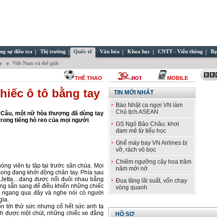
ng sự điều tra
Thị trường
Quốc tế
Văn hóa
Khoa học
CNTT - Viễn thông
Bạ
ây
Việt Nam và thế giới
THỂ THAO
MOBILE
hiếc ô tô bằng tay
TIN MỚI NHẤT
Báo Nhật ca ngợi VN làm
Chủ tịch ASEAN
 Câu, một nữ hòa thượng đã dùng tay
trong tiếng hò reo của mọi người
.
GS Ngô Bảo Châu: khơi
đam mê từ tiểu học
Ghế máy bay VN Airlines bị
vỡ, rách vỏ bọc
Chiêm ngưỡng cây hoa trăm
ng viên tụ tập tại trước sân chùa. Mọi
năm mới nở
ong đang khởi động chân tay. Phía sau
t, Jetta…đang được nối đuôi nhau bằng
Đua tăng lãi suất, vốn chạy
đang sẵn sang để điều khiển những chiếc
vòng quanh
đi ngang qua đây và nghe nói có người
gia.
n tới thử sức nhưng cố hết sức anh ta
ch được một chút, những chiếc xe đằng
HỒ SƠ