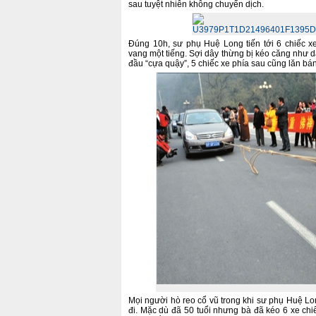
sau tuyệt nhiên không chuyển dịch.
Đúng 10h, sư phụ Huệ Long tiến tới 6 chiếc xe
vang một tiếng. Sợi dây thừng bị kéo căng như d
đầu “cựa quậy”, 5 chiếc xe phía sau cũng lăn b
Mọi người hò reo cổ vũ trong khi sư phụ Huệ L
đi. Mặc dù đã 50 tuổi nhưng bà đã kéo 6 xe c