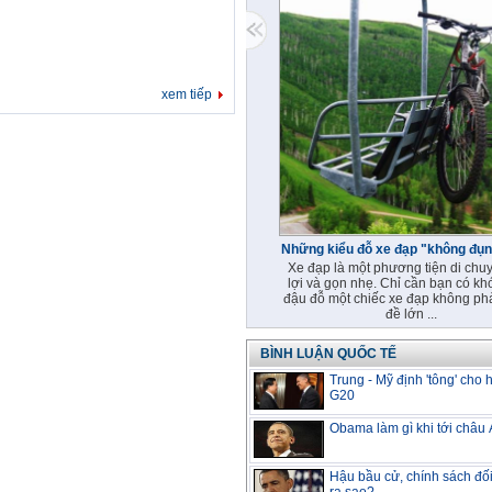
xem tiếp
Những kiểu đỗ xe đạp "không đụ
Xe đạp là một phương tiện di chuy
lợi và gọn nhẹ. Chỉ cần bạn có khó
đậu đỗ một chiếc xe đạp không phả
đề lớn ...
BÌNH LUẬN QUỐC TẾ
Trung - Mỹ định 'tông' cho 
G20
Obama làm gì khi tới châu
Hậu bầu cử, chính sách đố
ra sao?