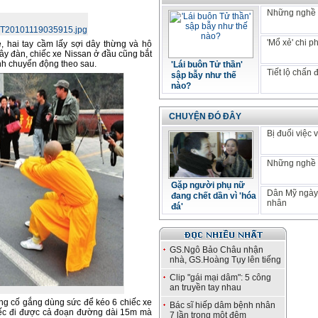
Những nghề 
'Mổ xẻ' chi 
, hai tay cầm lấy sợi dây thừng và hô
ây đàn, chiếc xe Nissan ở đầu cũng bắt
ánh chuyển động theo sau.
'Lái buôn Tử thần'
Tiết lộ chấn 
sập bẫy như thế
nào?
CHUYỆN ĐÓ ĐÂY
Bị đuổi việc 
Những nghề 
Gặp người phụ nữ
Dân Mỹ ngày
đang chết dần vì 'hóa
nhân
đá'
GS.Ngô Bảo Châu nhận
nhà, GS.Hoàng Tụy lên tiếng
Clip "gái mại dâm": 5 công
an truyền tay nhau
ong cố gắng dùng sức để kéo 6 chiếc xe
Bác sĩ hiếp dâm bệnh nhân
hiếc đi được cả đoạn đường dài 15m mà
7 lần trong một đêm