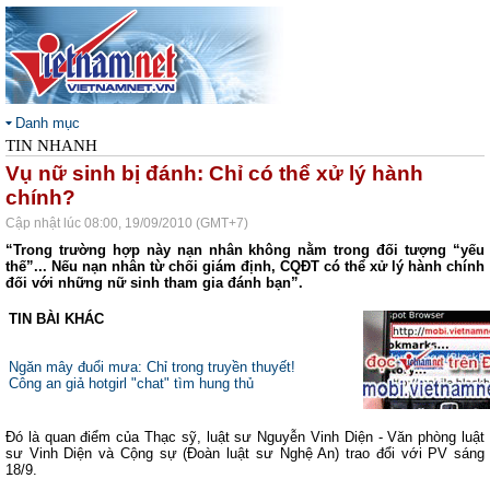
Danh mục
TIN NHANH
Vụ nữ sinh bị đánh: Chỉ có thể xử lý hành
chính?
Cập nhật lúc 08:00, 19/09/2010 (GMT+7)
“Trong trường hợp này nạn nhân không nằm trong đối tượng “yếu
thế”... Nếu nạn nhân từ chối giám định, CQĐT có thể xử lý hành chính
đối với những nữ sinh tham gia đánh bạn”.
TIN BÀI KHÁC
Ngăn mây đuổi mưa: Chỉ trong truyền thuyết!
Công an giả hotgirl "chat" tìm hung thủ
Đó là quan điểm của Thạc sỹ, luật sư Nguyễn Vinh Diện - Văn phòng luật
sư Vinh Diện và Cộng sự (Đoàn luật sư Nghệ An) trao đổi với PV sáng
18/9.