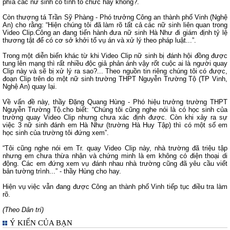
phía các nữ sinh có tính tổ chức hay không?.
Còn thượng tá Trần Sỹ Phàng - Phó trưởng Công an thành phố Vinh (Nghệ
An) cho rằng: “Hiện chúng tôi đã làm rõ tất cả các nữ sinh liên quan trong
Video Clip.Công an đang tiến hành đưa nữ sinh Hà Như đi giám định tỷ lệ
thương tật để có cơ sở khởi tố vụ án và xử lý theo pháp luật...”.
Trong một diễn biến khác từ khi Video Clip nữ sinh bị đánh hội đồng được
tung lên mạng thì rất nhiều độc giả phản ánh vậy rốt cuộc ai là người quay
Clip này và sẽ bị xử lý ra sao?... Theo nguồn tin riêng chúng tôi có được,
đoạn Clip trên do một nữ sinh trường THPT Nguyễn Trường Tộ (TP Vinh,
Nghệ An) quay lại.
Về vấn đề này, thầy Đặng Quang Hùng - Phó hiệu trưởng trường THPT
Nguyễn Trường Tộ.cho biết: “Chúng tôi cũng nghe nói là có học sinh của
trường quay Video Clip nhưng chưa xác định được. Còn khi xảy ra sự
việc 3 nữ sinh đánh em Hà Như (trường Hà Huy Tập) thì có một số em
học sinh của trường tôi đứng xem”.
“Tôi cũng nghe nói em Tr. quay Video Clip này, nhà trường đã triệu tập
nhưng em chưa thừa nhận và chứng minh là em không có điện thoại di
động. Các em đứng xem vụ đánh nhau nhà trường cũng đã yêu cầu viết
bản tường trình...” - thầy Hùng cho hay.
Hiện vụ việc vẫn đang được Công an thành phố Vinh tiếp tục điều tra làm
rõ.
(Theo Dân trí)
Ý KIẾN CỦA BẠN