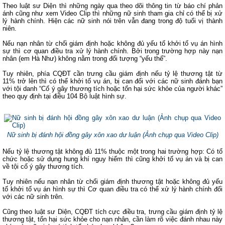
Theo luật sư Diện thì những ngày qua theo dõi thông tin từ báo chí phản
ánh cũng như xem Video Clip thì những nữ sinh tham gia chỉ có thể bị xử
lý hành chính. Hiện các nữ sinh nói trên vẫn đang trong độ tuổi vị thành
niên.
Nếu nạn nhân từ chối giám định hoặc không đủ yếu tố khởi tố vụ án hình
sự thì cơ quan điều tra xử lý hành chính. Bởi trong trường hợp này nạn
nhân (em Hà Như) không nằm trong đối tượng “yếu thế”.
Tuy nhiên, phía CQĐT cần trưng cầu giám định nếu tỷ lệ thương tật từ
11% trở lên thì có thể khởi tố vụ án, bị can đối với các nữ sinh đánh bạn
với tội danh “Cố ý gây thương tích hoặc tổn hại sức khỏe của người khác”
theo quy định tại điều 104 Bộ luật hình sự.
Nữ sinh bị đánh hội đồng gây xôn xao dư luận (Ảnh chụp qua Video Clip)
Nếu tỷ lệ thương tật không đủ 11% thuộc một trong hai trường hợp: Có tổ
chức hoặc sử dụng hung khí nguy hiểm thì cũng khởi tố vụ án và bị can
về tội cố ý gây thương tích.
Tuy nhiên nếu nạn nhân từ chối giám định thương tật hoặc không đủ yếu
tố khởi tố vụ án hình sự thì Cơ quan điều tra có thể xử lý hành chính đối
với các nữ sinh trên.
Cũng theo luật sư Diện, CQĐT tích cực điều tra, trưng cầu giám định tỷ lệ
thương tật, tổn hại sức khỏe cho nạn nhân, cần làm rõ việc đánh nhau này