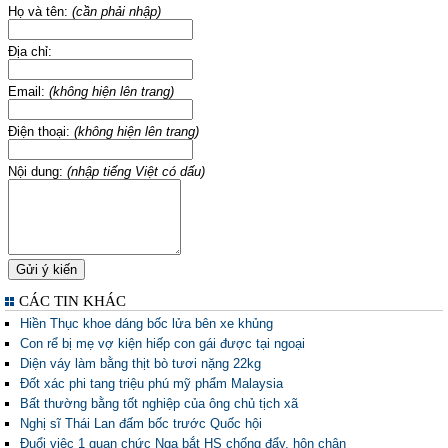
Họ và tên:
(cần phải nhập)
Địa chỉ:
Email:
(không hiện lên trang)
Điện thoại:
(không hiện lên trang)
Nội dung:
(nhập tiếng Việt có dấu)
CÁC TIN KHÁC
Hiền Thục khoe dáng bốc lửa bên xe khủng
Con rể bị mẹ vợ kiện hiếp con gái được tại ngoại
Diện váy làm bằng thịt bò tươi nặng 22kg
Đốt xác phi tang triệu phú mỹ phẩm Malaysia
Bất thường bằng tốt nghiệp của ông chủ tịch xã
Nghị sĩ Thái Lan đấm bốc trước Quốc hội
Đuổi việc 1 quan chức Nga bắt HS chống đẩy, hôn chân