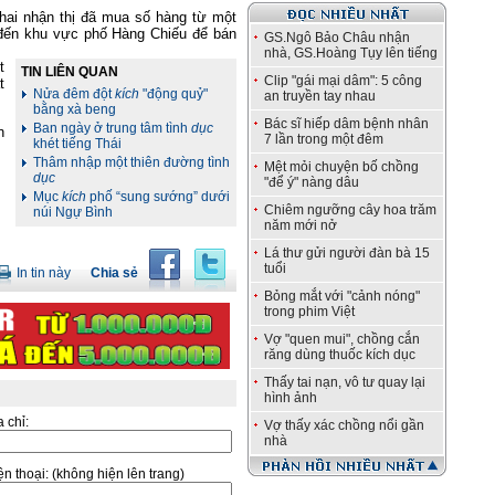
hai nhận thị đã mua số hàng từ một
 đến khu vực phố Hàng Chiếu để bán
GS.Ngô Bảo Châu nhận
nhà, GS.Hoàng Tụy lên tiếng
t
TIN LIÊN QUAN
Clip "gái mại dâm": 5 công
t
Nửa đêm đột
kích
"động quỷ"
an truyền tay nhau
bằng xà beng
Bác sĩ hiếp dâm bệnh nhân
Ban ngày ở trung tâm tình
dục
n
7 lần trong một đêm
khét tiếng Thái
Thâm nhập một thiên đường tình
Mệt mỏi chuyện bố chồng
dục
"để ý" nàng dâu
Mục
kích
phố “sung sướng” dưới
Chiêm ngưỡng cây hoa trăm
núi Ngự Bình
năm mới nở
Lá thư gửi người đàn bà 15
tuổi
In tin này
Chia sẻ
Bỏng mắt với "cảnh nóng"
trong phim Việt
Vợ "quen mui", chồng cắn
răng dùng thuốc kích dục
Thấy tai nạn, vô tư quay lại
hình ảnh
a chỉ:
Vợ thấy xác chồng nổi gần
nhà
̣n thoại:
(không hiện lên trang)