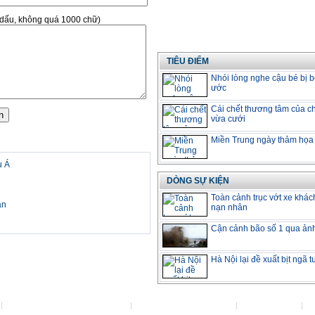
ó dấu, không quá 1000 chữ)
TIÊU ĐIỂM
Nhói lòng nghe cậu bé bị b
ước
Cái chết thương tâm của ch
vừa cưới
Miền Trung ngày thảm họa
u Á
DÒNG SỰ KIỆN
Toàn cảnh trục vớt xe khác
ân
nạn nhân
Cận cảnh bão số 1 qua ản
Hà Nội lại đề xuất bịt ngã 
Đặt VietNamNet làm trang chủ
Việc làm tại VietNamNet
Lanhdao.Net
H