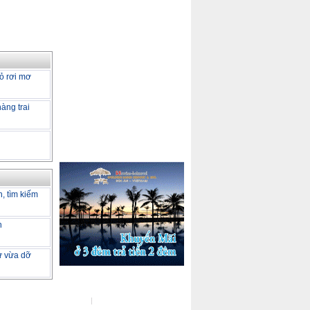
ỏ rơi mơ
àng trai
h, tìm kiếm
h
tư vừa dỡ
ot Line :
(04) 37722729
Đo kiểm tốc độ