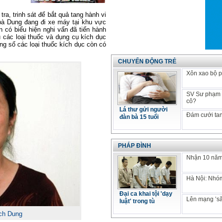
ra, trinh sát để bắt quả tang hành vi
 bà Dung đang đi xe máy tại khu vực
 có biểu hiện nghi vấn đã tiến hành
u các loại thuốc và dụng cụ kích dục
ong số các loại thuốc kích dục còn có
CHUYỂN ĐỘNG TRẺ
Xôn xao bộ p
SV Sư phạm k
cô?
Lá thư gửi người
Đám cưới tan
đàn bà 15 tuổi
PHÁP ĐÌNH
Nhận 10 năm 
Hà Nội: Nhóm
Đại ca khai tội 'dạy
Lên mạng ’să
luật' trong tù
ch Dung