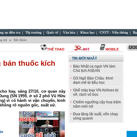
ng sự điều tra
Thị trường
Quốc tế
Văn hóa
Khoa học
CNTT - Viễn thông
Bạ
g trẻ
Sức khỏe
THỂ THAO
MOBILE
TIN MỚI NHẤT
 bán thuốc kích
Báo Nhật ca ngợi VN làm
Chủ tịch ASEAN
GS Ngô Bảo Châu: khơi
đam mê từ tiểu học
Ghế máy bay VN Airlines bị
cho hay, sáng 27/10, cơ quan này
vỡ, rách vỏ bọc
 Dung (SN 1959, ở số 2 phố Vũ Hữu
g) vì có hành vi vận chuyển, kinh
Chiêm ngưỡng cây hoa trăm
 không rõ nguồn gốc, xuất xứ.
năm mới nở
Đua tăng lãi suất, vốn chạy
vòng quanh
ân