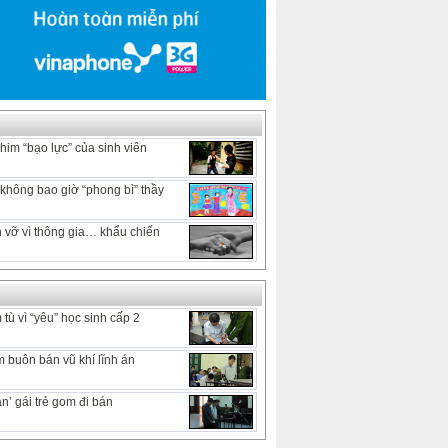
him “bạo lực” của sinh viên
hông bao giờ “phong bì” thầy
 vỡ vì thông gia… khẩu chiến
tù vì “yêu” học sinh cấp 2
 buôn bán vũ khí lĩnh án
n’ gái trẻ gom đi bán