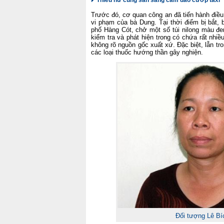
Thiếu nữ cũng sẵn sàng cầm dao cướp taxi
Trước đó, cơ quan công an đã tiến hành điều t
vi phạm của bà Dung. Tại thời điểm bị bắt,
phố Hàng Cót, chở một số túi nilong màu đen
kiểm tra và phát hiện trong có chứa rất nhiề
không rõ nguồn gốc xuất xứ. Đặc biệt, lẫn tr
các loại thuốc hướng thần gây nghiện.
Đối tượng Lê Bí