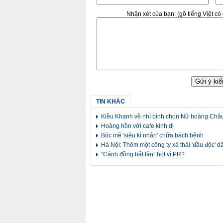
Nhận xét của bạn:
(gõ tiếng Việt c
TIN KHÁC
Kiều Khanh về nhì bình chọn Nữ hoàng Châ
Hoảng hồn với cafe kinh dị
Bóc mẽ 'siêu kì nhân' chữa bách bệnh
Hà Nội: Thêm một công ty xả thải 'đầu độc' d
“Cánh đồng bất tận” hot vì PR?
Liên hệ tòa soạn
Liên hệ quảng cáo