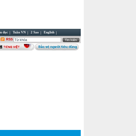
n đọc
Tuần VN
2 Sao
English
RSS