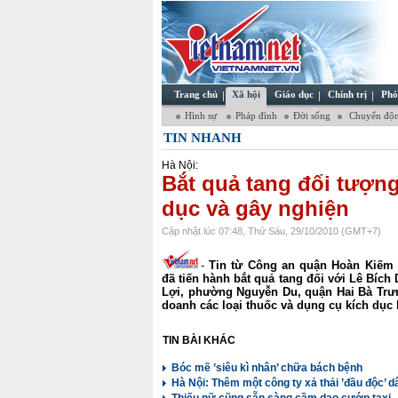
Trang chủ
Xã hội
Giáo dục
Chính trị
Phó
Hình sự
Pháp đình
Đời sống
Chuyển độn
TIN NHANH
Hà Nội:
Bắt quả tang đối tượng
dục và gây nghiện
Cập nhật lúc 07:48, Thứ Sáu, 29/10/2010 (GMT+7)
-
Tin từ Công an quận Hoàn Kiếm 
đã tiến hành bắt quả tang đối với Lê Bích
Lợi, phường Nguyễn Du, quận Hai Bà Trưn
doanh các loại thuốc và dụng cụ kích dục
TIN BÀI KHÁC
Bóc mẽ ’siêu kì nhân’ chữa bách bệnh
Hà Nội: Thêm một công ty xả thải ’đầu độc’ d