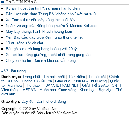
CÁC TIN KHÁC
Kỳ án "huyệt trai trinh": nữ nạn nhân lộ diện
Đến lượt dân Nam Trung Bộ "chống chọi" với mưa lũ
Xe Ford rơi từ cầu dây võng lớn nhất VN
Ngắm vẻ đẹp của Bông hồng nước Ý Monica Bellucci
Máy bay thủng, hành khách hoảng loạn
Yên Bái: Cầu gãy giữa đêm, giao thông tê liệt
10 vụ sống sót kỳ diệu
Bán gỗ sưa, cả làng bàng hoàng với 20 tỷ
Xe hơi lao trúng giường, thoát chết trong gang tấc
Chuyện khó tin: Đầu rời khỏi cổ vẫn sống
Về đầu trang
Danh mục:
Trang nhất
Tin mới nhất
Tâm điểm
Tin nổi bật
Chính
trị
Xã hội
Phóng sự điều tra
Giáo dục
Kinh tế - Thị trường
Quốc
tế
Văn hoá
Thể thao
TUANVIETNAM.NET
GIẢI TRÍ 2SAO
CNTT -
Viễn thông
VEF.VN
Muôn màu Cuộc sống
Khoa học
Bạn đọc
Thế
giới ảnh
Giao diện:
Đầy đủ
Dành cho di động
Copyright © 2010 by VietNamNet.
Bản quyền thuộc về Báo điện tử VietNamNet.