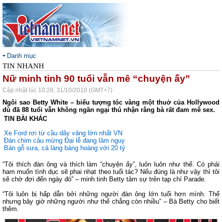
Danh mục
TIN NHANH
Nữ minh tinh 90 tuổi vẫn mê “chuyện ấy”
Cập nhật lúc 10:28, 31/10/2010 (GMT+7)
Ngôi sao Betty White – biểu tượng tóc vàng một thuở của Hollywood
dù đã 88 tuổi vẫn không ngần ngại thú nhận rằng bà rất đam mê sex.
TIN BÀI KHÁC
Xe Ford rơi từ cầu dây văng lớn nhất VN
Đàn chim câu mừng Đại lễ đang lâm nguy
Bán gỗ sưa, cả làng bàng hoàng với 20 tỷ
“Tôi thích đàn ông và thích làm “chuyện ấy”, luôn luôn như thế. Có phải
ham muốn tình dục sẽ phai nhạt theo tuổi tác? Nếu đúng là như vậy thì tôi
sẽ chờ đợi đến ngày đó” – minh tinh Betty tâm sự trên tạp chí Parade.
“Tôi luôn bị hấp dẫn bởi những người đàn ông lớn tuổi hơn mình. Thế
nhưng bây giờ những người như thế chẳng còn nhiều” – Bà Betty cho biết
thêm.