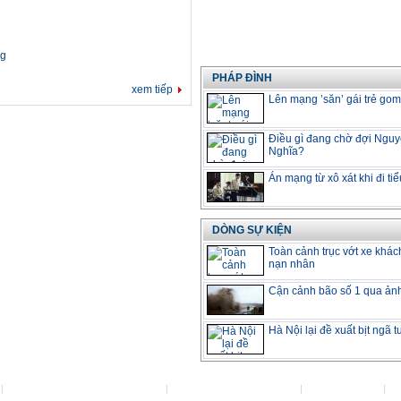
ng
PHÁP ĐÌNH
xem tiếp
Lên mạng ’săn’ gái trẻ gom
Điều gì đang chờ đợi Ngu
Nghĩa?
Án mạng từ xô xát khi đi tiể
DÒNG SỰ KIỆN
Toàn cảnh trục vớt xe khác
nạn nhân
Cận cảnh bão số 1 qua ản
Hà Nội lại đề xuất bịt ngã 
Đặt VietNamNet làm trang chủ
Việc làm tại VietNamNet
Lanhdao.Net
H