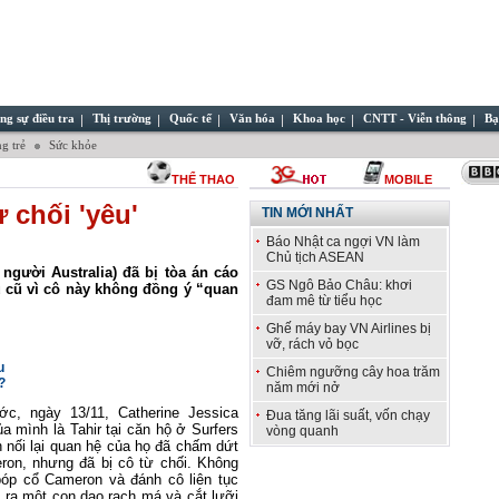
ng sự điều tra
Thị trường
Quốc tế
Văn hóa
Khoa học
CNTT - Viễn thông
Bạ
g trẻ
Sức khỏe
THỂ THAO
MOBILE
ừ chối 'yêu'
TIN MỚI NHẤT
Báo Nhật ca ngợi VN làm
Chủ tịch ASEAN
người Australia) đã bị tòa án cáo
GS Ngô Bảo Châu: khơi
u cũ vì cô này không đồng ý “quan
đam mê từ tiểu học
Ghế máy bay VN Airlines bị
vỡ, rách vỏ bọc
u
Chiêm ngưỡng cây hoa trăm
?
năm mới nở
c, ngày 13/11, Catherine Jessica
Đua tăng lãi suất, vốn chạy
a mình là Tahir tại căn hộ ở Surfers
vòng quanh
 nối lại quan hệ của họ đã chấm dứt
on, nhưng đã bị cô từ chối. Không
bóp cổ Cameron và đánh cô liên tục
 ra một con dao rạch má và cắt lưỡi