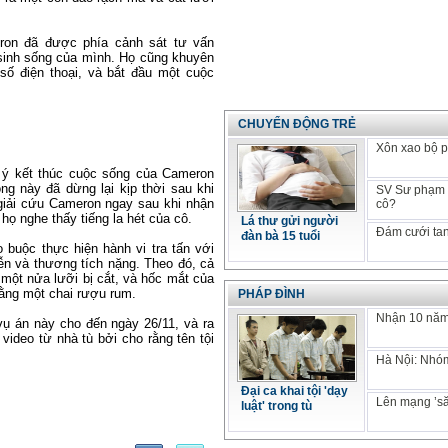
eron đã được phía cảnh sát tư vấn
sinh sống của mình. Họ cũng khuyên
 số điện thoại, và bắt đầu một cuộc
CHUYỂN ĐỘNG TRẺ
Xôn xao bộ p
ố ý kết thúc cuộc sống của Cameron
ng này đã dừng lại kịp thời sau khi
SV Sư phạm k
giải cứu Cameron ngay sau khi nhận
cô?
ọ nghe thấy tiếng la hét của cô.
Lá thư gửi người
Đám cưới tan
đàn bà 15 tuổi
o buộc thực hiện hành vi tra tấn với
ễn và thương tích nặng. Theo đó, cả
 một nửa lưỡi bị cắt, và hốc mắt của
 bằng một chai rượu rum.
PHÁP ĐÌNH
Nhận 10 năm 
ụ án này cho đến ngày 26/11, và ra
video từ nhà tù bởi cho rằng tên tội
Hà Nội: Nhóm
Đại ca khai tội 'dạy
Lên mạng ’să
luật' trong tù