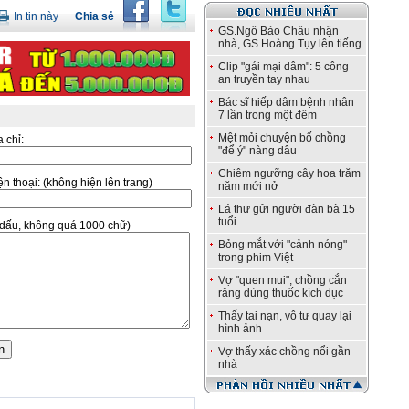
In tin này
Chia sẻ
GS.Ngô Bảo Châu nhận
nhà, GS.Hoàng Tụy lên tiếng
Clip "gái mại dâm": 5 công
an truyền tay nhau
Bác sĩ hiếp dâm bệnh nhân
7 lần trong một đêm
Mệt mỏi chuyện bố chồng
a chỉ:
"để ý" nàng dâu
Chiêm ngưỡng cây hoa trăm
̣n thoại:
(không hiện lên trang)
năm mới nở
Lá thư gửi người đàn bà 15
tuổi
ó dấu, không quá 1000 chữ)
Bỏng mắt với "cảnh nóng"
trong phim Việt
Vợ "quen mui", chồng cắn
răng dùng thuốc kích dục
Thấy tai nạn, vô tư quay lại
hình ảnh
Vợ thấy xác chồng nổi gần
nhà