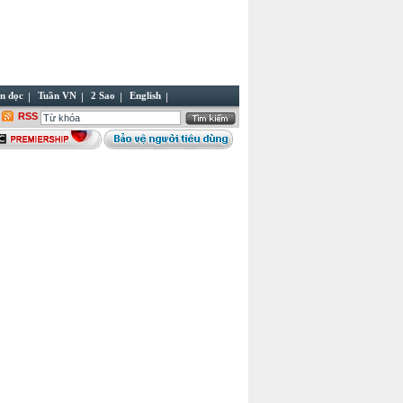
n đọc
Tuần VN
2 Sao
English
RSS