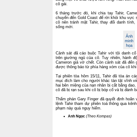
cô gái.
6 tháng trước đó, khi chia tay Tahir, Cam
chuyển đến Gold Coast để rời khỏi khu vực 
cô nên tránh mặt Tahir, thay đổi danh tính,
sống mới.
Ảnh
minh
họa
Cảnh sát đã cáo buộc Tahir với tội danh c
trên giường ngủ của cô. Tuy nhiên, hành độ
Cameron giả vờ chết. Còn cảnh sát đã đến 
được thông báo từ phía hàng xóm của cô khi h
Tại phiên tòa hôm 15/11, Tahir đã tòa án cá
mục đích làm cho người khác tàn tật vĩnh vi
hai bên miệng của nạn nhân bị cắt bằng dao,
cô đã bị rạn sau khi cô bị bóp cổ và bị đánh
Thẩm phán Gary Finger đã quyết định hoãn v
lệnh Tahir tham dự phiên toà thông qua kênh 
phạm này quá nguy hiểm.
Anh Ngọc
(Theo Kompas)