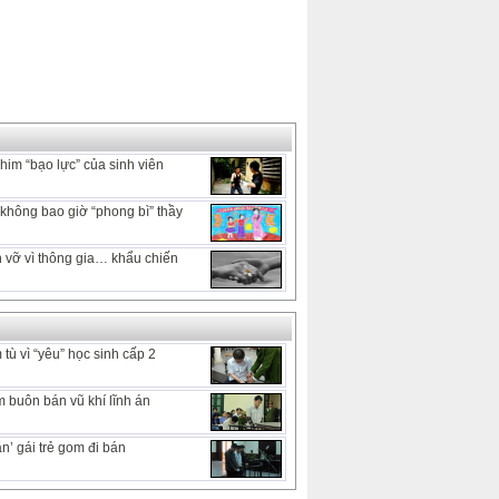
him “bạo lực” của sinh viên
hông bao giờ “phong bì” thầy
 vỡ vì thông gia… khẩu chiến
tù vì “yêu” học sinh cấp 2
 buôn bán vũ khí lĩnh án
n’ gái trẻ gom đi bán