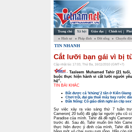
Trang chủ
Xã hội
Giáo dục
Chính trị
Phó
Hình sự
Pháp đình
Đời sống
Chuyển độn
TIN NHANH
Cắt lưỡi bạn gái vì bị t
Cập nhật lúc 17:03, Thứ Ba, 16/11/2010 (GMT+7)
-
Tasleem Muhamed Tahir (21 tuổi, 
buộc thực hiện hành vi cắt lưỡi người yê
hệ”.
TIN BÀI KHÁC
Bắt được cá ’khủng’ 2 tấn ở Kiên Giang
Chơi trội, đại gia thuê máy bay rước dâ
Đắk Nông: Cô giáo dính nghi án clip sex
Sự việc xảy ra vào sáng thứ 7 tuần trướ
Cameron( 20 tuổi) đã gặp lại người yêu cũ củ
Paradise của mình. Tahir đã đề nghị Cameron
trước đó.
Sau đó, Tahir muốn ôm hôn Camer
thực hiện được ý định của mình, Tahir đã 
bằng một vỏ chai rượu rum rỗng. Hắn còn rút