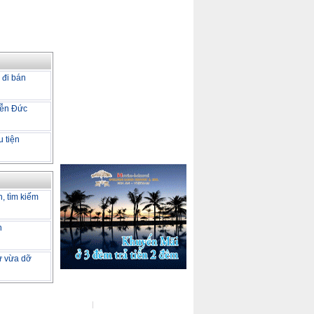
 đi bán
yễn Đức
u tiện
h, tìm kiếm
h
tư vừa dỡ
ot Line :
(04) 37722729
Đo kiểm tốc độ