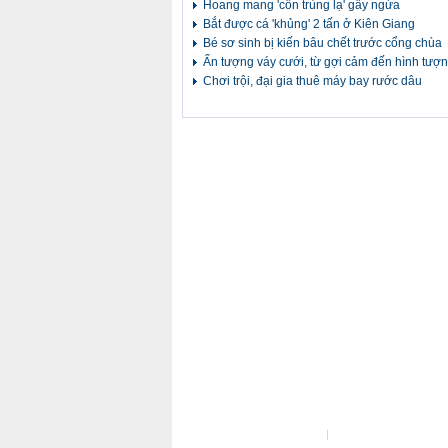
Hoang mang 'côn trùng lạ' gây ngứa
Bắt được cá 'khủng' 2 tấn ở Kiên Giang
Bé sơ sinh bị kiến bâu chết trước cổng chùa
Ấn tượng váy cưới, từ gợi cảm đến hình tượ
Chơi trội, đại gia thuê máy bay rước dâu
Liên hệ tòa soạn
Liên hệ quảng cáo