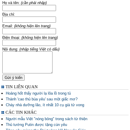
Họ và tên:
(cần phải nhập)
Địa chỉ:
Email:
(không hiện lên trang)
Điện thoại:
(không hiện lên trang)
Nội dung:
(nhập tiếng Việt có dấu)
TIN LIÊN QUAN
Hoảng hốt thấy người lạ lõa lồ trong tủ
Thành 'cao thủ bùa yêu' sau một giấc mơ?
Cháy nhà dưỡng lão, ít nhất 10 cụ già tử vong
CÁC TIN KHÁC
Người mẫu Việt "nóng bỏng" trong sách từ thiện
Thủ tướng Putin được tặng cún yêu