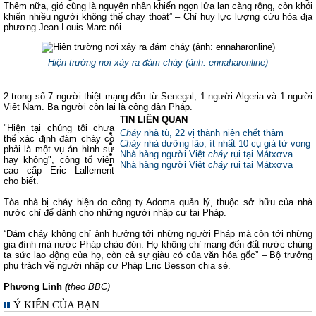
Thêm nữa, gió cũng là nguyên nhân khiến ngọn lửa lan càng rộng, còn khói
khiến nhiều người không thể chạy thoát” – Chỉ huy lực lượng cứu hỏa địa
phương Jean-Louis Marc nói.
Hiện trường nơi xảy ra đám cháy (ảnh: ennaharonline)
2 trong số 7 người thiệt mạng đến từ Senegal, 1 người Algeria và 1 người
Việt Nam. Ba người còn lại là công dân Pháp.
TIN LIÊN QUAN
"Hiện tại chúng tôi chưa
Cháy
nhà tù, 22 vị thành niên chết thảm
thể xác định đám cháy có
Cháy
nhà dưỡng lão, ít nhất 10 cụ già tử vong
phải là một vụ án hình sự
Nhà hàng người Việt
cháy
rụi tại Mátxơva
hay không", công tố viên
Nhà hàng người Việt
cháy
rụi tại Mátxơva
cao cấp Eric Lallement
cho biết.
Tòa nhà bị cháy hiện do công ty Adoma quản lý, thuộc sở hữu của nhà
nước chỉ để dành cho những người nhập cư tại Pháp.
“Đám cháy không chỉ ảnh hưởng tới những người Pháp mà còn tới những
gia đình mà nước Pháp chào đón. Họ không chỉ mang đến đất nước chúng
ta sức lao động của họ, còn cả sự giàu có của văn hóa gốc” – Bộ trưởng
phụ trách về người nhập cư Pháp Eric Besson chia sẻ.
Phương Linh
(
theo BBC)
Ý KIẾN CỦA BẠN